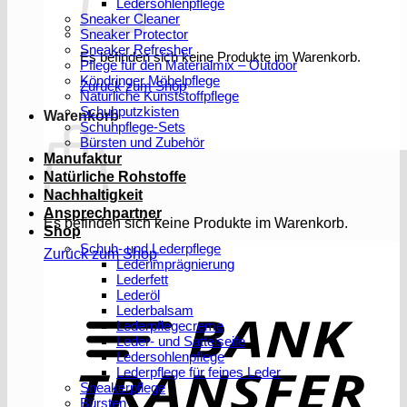
Ledersohlenpflege
Sneaker Cleaner
Sneaker Protector
Sneaker Refresher
Es befinden sich keine Produkte im Warenkorb.
Pflege für den Materialmix – Outdoor
Köndringer Möbelpflege
Zurück zum Shop
Natürliche Kunststoffpflege
Schuhputzkisten
Warenkorb
Schuhpflege-Sets
Bürsten und Zubehör
Manufaktur
Natürliche Rohstoffe
Nachhaltigkeit
Ansprechpartner
Es befinden sich keine Produkte im Warenkorb.
Shop
Schuh- und Lederpflege
Zurück zum Shop
Lederimprägnierung
Lederfett
Lederöl
T
Lederbalsam
Lederpflegecreme
Leder- und Sattelseife
Ledersohlenpflege
Lederpflege für feines Leder
Sneakerpflege
Bürsten