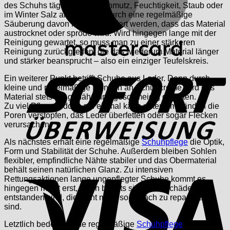
des Schuhs täglich durch Schmutz, Feuchtigkeit, Staub oder
im Winter Salz angegriffen. Durch eine regelmäßige
Säuberung davon kann verhindert werden, dass das Material
austrocknet oder spröde wird. Wird hingegen lange mit der
Reinigung gewartet, so muss man zu einer stärkeren
Reinigung zurückgreifen, die das wiederum Material länger
und stärker beansprucht – also ein einziger Teufelskreis.
S
Ein weiterer Punkt betrifft Schuhe aus Leder. Denn durch
kleine und regelmäßige Mengen an Schuhcreme wird das
Material stets gut genährt und geschmeidig gehalten.
Zu viel Pflege jedoch auf einmal kann unter Umständen die
Poren verstopfen, das Leder überfetten oder sogar Flecken
verursachen.
Als nächstes erhält eine regelmäßige
Schuhpflege
die Optik,
Form und Stabilität der Schuhe. Außerdem bleiben Sohlen
flexibler, empfindliche Nähte stabiler und das Obermaterial
V
behält seinen natürlichen Glanz. Zu intensiven
Rettungsaktionen lange ungepflegter Schuhe kommt es
hingegen meist erst, wenn bereits sichtbare Schäden
entstanden sind, die nicht mehr so einfach zu reparieren
sind.
Letztlich bedeutet eine regelmäßige
Schuhpflege
auch