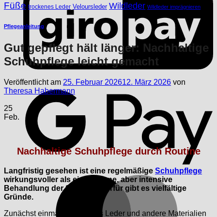
Füße
Wildleder
Veloursleder
trockenes Leder
Wildleder imprägnieren
Pflegeanleitung
Gut gepflegt hält länger: Nachhaltige
Schuhpflege leicht gemacht
G
Veröffentlicht am
25. Februar 2026
12. März 2026
von
Theresa Habermann
25
Feb.
Nachhaltige Schuhpflege durch Routine
Langfristig gesehen ist eine regelmäßige
Schuhpflege
M
wirkungsvoller als eine seltene, aber intensive
Behandlung der Schuhe. Hierfür gibt es vielfältige
Gründe.
Zunächst einmal werden das Leder und andere Materialien