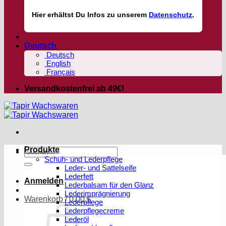
Hier
erhältst
Du Infos zu unserem
Datenschutz
.
Deutsch
Deutsch
English
Français
Versandkostenfrei ab 49€!
Produkte
Suchen
Schuh- und Lederpflege
nach:
Leder- und Sattelseife
Lederfett
Anmelden
Lederbalsam für den Glanz
Lederimprägnierung
Warenkorb /
0,00
€
Lederpflege
Lederpflegecreme
Lederöl