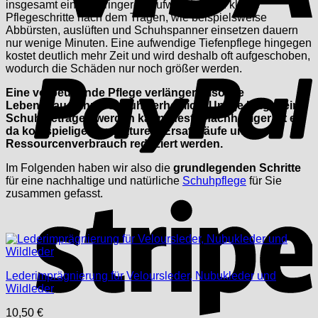
insgesamt einen geringeren Aufwand. Denn kleine
Pflegeschritte nach dem Tragen, wie beispielsweise
Abbürsten, auslüften und Schuhspanner einsetzen dauern
nur wenige Minuten. Eine aufwendige Tiefenpflege hingegen
P
kostet deutlich mehr Zeit und wird deshalb oft aufgeschoben,
wodurch die Schäden nur noch größer werden.
Eine vorbeugende Pflege verlängert also die
Lebensdauer Ihrer Schuhe erheblich. Und je länger ein
Schuh getragen werden kann, desto nachhaltiger ist er,
da kostspielige Reparaturen, Ersatzkäufe und
Ressourcenverbrauch reduziert werden.
Im Folgenden haben wir also die
grundlegenden Schritte
für eine nachhaltige und natürliche
Schuhpflege
für Sie
zusammen gefasst.
S
Lederimprägnierung für Veloursleder, Nubukleder und
Wildleder
10,50
€