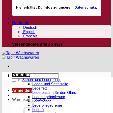
Hier
erhältst
Du Infos zu unserem
Datenschutz
.
Deutsch
Deutsch
English
Français
Versandkostenfrei ab 49€!
Produkte
Suchen
Schuh- und Lederpflege
nach:
Leder- und Sattelseife
Lederfett
Anmelden
Lederbalsam für den Glanz
Lederimprägnierung
Warenkorb /
0,00
€
Lederpflege
Lederpflegecreme
Lederöl