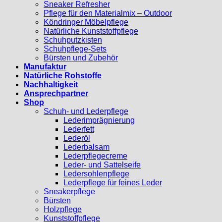
Sneaker Refresher
Pflege für den Materialmix – Outdoor
Köndringer Möbelpflege
Natürliche Kunststoffpflege
Schuhputzkisten
Schuhpflege-Sets
Bürsten und Zubehör
Manufaktur
Natürliche Rohstoffe
Nachhaltigkeit
Ansprechpartner
Shop
Schuh- und Lederpflege
Lederimprägnierung
Lederfett
Lederöl
Lederbalsam
Lederpflegecreme
Leder- und Sattelseife
Ledersohlenpflege
Lederpflege für feines Leder
Sneakerpflege
Bürsten
Holzpflege
Kunststoffpflege