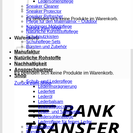
Ledersohlenpflege
Sneaker Cleaner
Sneaker Protector
Sneaker Refresher
Es befinden sich keine Produkte im Warenkorb.
Pflege für den Materialmix – Outdoor
Köndringer Möbelpflege
Zurück zum Shop
Natürliche Kunststoffpflege
Schuhputzkisten
Warenkorb
Schuhpflege-Sets
Bürsten und Zubehör
Manufaktur
Natürliche Rohstoffe
Nachhaltigkeit
Ansprechpartner
Es befinden sich keine Produkte im Warenkorb.
Shop
Schuh- und Lederpflege
Zurück zum Shop
Lederimprägnierung
Lederfett
Lederöl
T
Lederbalsam
Lederpflegecreme
Leder- und Sattelseife
Ledersohlenpflege
Lederpflege für feines Leder
Sneakerpflege
Bürsten