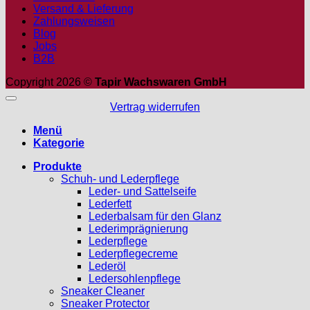
Versand & Lieferung
Zahlungsweisen
Blog
Jobs
B2B
Copyright 2026 ©
Tapir Wachswaren GmbH
Vertrag widerrufen
Menü
Kategorie
Produkte
Schuh- und Lederpflege
Leder- und Sattelseife
Lederfett
Lederbalsam für den Glanz
Lederimprägnierung
Lederpflege
Lederpflegecreme
Lederöl
Ledersohlenpflege
Sneaker Cleaner
Sneaker Protector