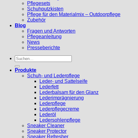
Pflegesets
Schuhputzkisten
Pflege für den Materialmix – Outdoorpflege
Zubehör
Blog
Fragen und Antworten
Pflegeanleitung
News
Presseberichte
Suchen
nach:
Produkte
Schuh- und Lederpflege
Leder- und Sattelseife
Lederfett
Lederbalsam für den Glanz
Lederimprägnierung
Lederpflege
Lederpflegecreme
Lederöl
Ledersohlenpflege
Sneaker Cleaner
Sneaker Protector
Sneaker Refresher