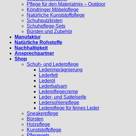
Pflege für den Materialmix – Outdoor
Köndringer Möbelpflege
Natürliche Kunststoffpflege
Schuhputzkisten
Schuhpflege-Sets
Bürsten und Zubehör
Manufaktur
Natürliche Rohstoffe
Nachhaltigkeit
Ansprechpartner
Shop
Schuh- und Lederpflege
Lederimprägnierung
Lederfett
Lederöl
Lederbalsam
Lederpflegecreme
Leder- und Sattelseife
Ledersohlenpflege
Lederpflege für feines Leder
Sneakerpflege
Bürsten
Holzpflege
Kunststoffpflege
Pflegesets