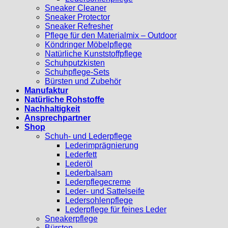
Sneaker Cleaner
Sneaker Protector
Sneaker Refresher
Pflege für den Materialmix – Outdoor
Köndringer Möbelpflege
Natürliche Kunststoffpflege
Schuhputzkisten
Schuhpflege-Sets
Bürsten und Zubehör
Manufaktur
Natürliche Rohstoffe
Nachhaltigkeit
Ansprechpartner
Shop
Schuh- und Lederpflege
Lederimprägnierung
Lederfett
Lederöl
Lederbalsam
Lederpflegecreme
Leder- und Sattelseife
Ledersohlenpflege
Lederpflege für feines Leder
Sneakerpflege
Bürsten