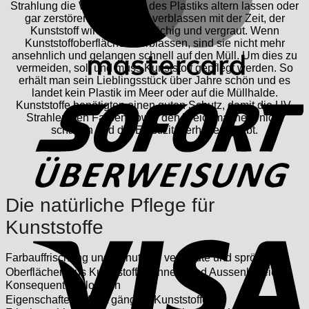
Strahlung die Weichmacher des Plastiks altern lassen oder
gar zerstören. Die Farben verblassen mit der Zeit, der
Kunststoff wird spröde, brüchig und vergraut. Wenn
Kunststoffoberflächen verblassen, sind sie nicht mehr
ansehnlich und gelangen schnell auf den Müll. Um dies zu
vermeiden, soll und muss Kunststoff gepflegt werden. So
erhält man sein Lieblingsstück über Jahre schön und es
S
landet kein Plastik im Meer oder auf die Müllhalde.
Kunststoffe benötigten einen guten Schutz, damit die UV-
Strahlen den Farben sowie den Weichmachern nicht
schaden und die Elastizität erhalten bleibt.
Die natürliche Pflege für
V
Kunststoffe
Farbauffrischung und Schutz für vergraute und spröde
Oberflächen aus Kunststoff im Innen- und Aussenbereich
Konsequent ökologisch
Eigenschaften: pflegt gängige Kunststoffe.