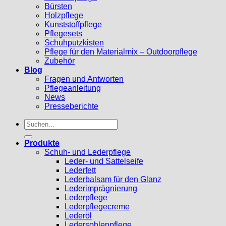
Bürsten
Holzpflege
Kunststoffpflege
Pflegesets
Schuhputzkisten
Pflege für den Materialmix – Outdoorpflege
Zubehör
Blog
Fragen und Antworten
Pflegeanleitung
News
Presseberichte
Suchen
nach:
Produkte
Schuh- und Lederpflege
Leder- und Sattelseife
Lederfett
Lederbalsam für den Glanz
Lederimprägnierung
Lederpflege
Lederpflegecreme
Lederöl
Ledersohlenpflege