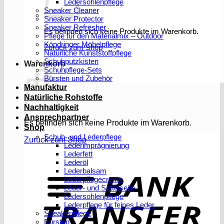
Ledersohlenpflege
Sneaker Cleaner
Sneaker Protector
Sneaker Refresher
Es befinden sich keine Produkte im Warenkorb.
Pflege für den Materialmix – Outdoor
Köndringer Möbelpflege
Zurück zum Shop
Natürliche Kunststoffpflege
Schuhputzkisten
Warenkorb
Schuhpflege-Sets
Bürsten und Zubehör
Manufaktur
Natürliche Rohstoffe
Nachhaltigkeit
Ansprechpartner
Es befinden sich keine Produkte im Warenkorb.
Shop
Schuh- und Lederpflege
Zurück zum Shop
Lederimprägnierung
Lederfett
Lederöl
T
Lederbalsam
Lederpflegecreme
Leder- und Sattelseife
Ledersohlenpflege
Lederpflege für feines Leder
Sneakerpflege
Bürsten