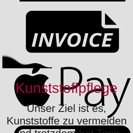
I
A
Kunststoffpflege
Unser Ziel ist es,
Kunststoffe zu vermeiden
G