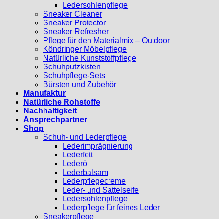
Ledersohlenpflege
Sneaker Cleaner
Sneaker Protector
Sneaker Refresher
Pflege für den Materialmix – Outdoor
Köndringer Möbelpflege
Natürliche Kunststoffpflege
Schuhputzkisten
Schuhpflege-Sets
Bürsten und Zubehör
Manufaktur
Natürliche Rohstoffe
Nachhaltigkeit
Ansprechpartner
Shop
Schuh- und Lederpflege
Lederimprägnierung
Lederfett
Lederöl
Lederbalsam
Lederpflegecreme
Leder- und Sattelseife
Ledersohlenpflege
Lederpflege für feines Leder
Sneakerpflege