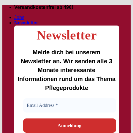
Zum
Versandkostenfrei ab 49€!
Inhalt
Jobs
springen
Newsletter
Newsletter
Melde dich bei unserem
Newsletter an. Wir senden alle 3
Monate interessante
Informationen rund um das Thema
Pflegeprodukte