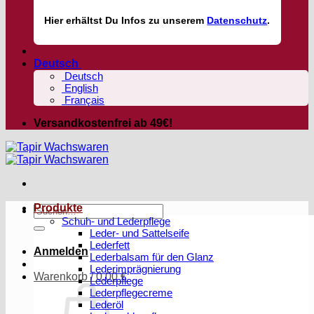
Hier
erhältst
Du Infos zu unserem
Datenschutz
.
Deutsch
Deutsch
English
Français
Versandkostenfrei ab 49€!
Produkte
Suchen
Schuh- und Lederpflege
nach:
Leder- und Sattelseife
Lederfett
Anmelden
Lederbalsam für den Glanz
Lederimprägnierung
Warenkorb /
0,00
€
Lederpflege
Lederpflegecreme
Lederöl