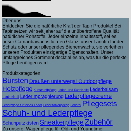
Über uns
Entdecken Sie die natürliche Kraft der Tapir Produkte! Bei
Tapir setzen wir seit jeher auf die unübertroffene Qualität
natürlicher Rohstoffe. Jeder einzelne Inhaltsstoff, sei es
unser Carnaubawachs für den Glanz, unser Lanolin für den
Schutz oder unser pflegendes Bienenwachs, sie verleihen
unseren Produkten einzigartige Eigenschaften. Unser
umfangreiches Sortiment deckt alles ab, was für die perfekte
Pflege benötigen wird.
Produktkategorien
Bürsten
Draußen unterwegs! Outdoorpflege
Holzpflege
Lederbalsam
Kunststoffpflege
Leder- und Sattelseife
Lederpflegecreme
Lederimprägnierung
Lederfett
Pflegesets
Lederpflege für feines Leder
Ledersohlenpflege
Lederöl
Schuh- und Lederpflege
Zubehör
Sneakerpflege
Schuhputzkisten
Zu unserer Wagenpflege für Old- und Youngtimer