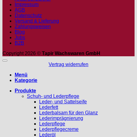
Impressum
AGB
Datenschutz
Versand & Lieferung
Zahlungsweisen
Blog
Jobs
B2B
Copyright 2026 ©
Tapir Wachswaren GmbH
Vertrag widerrufen
Menü
Kategorie
Produkte
Schuh- und Lederpflege
Leder- und Sattelseife
Lederfett
Lederbalsam für den Glanz
Lederimprägnierung
Lederpflege
Lederpflegecreme
Lederöl