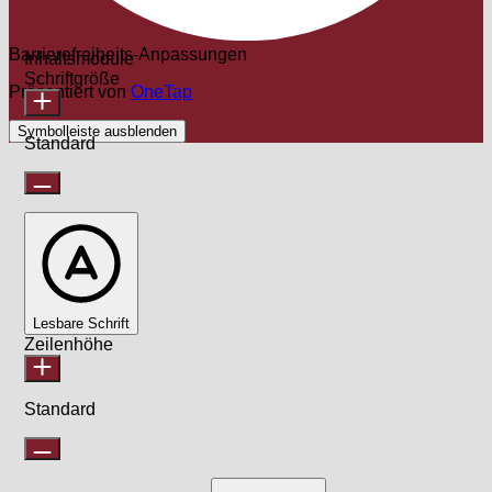
Barrierefreiheits-Anpassungen
Inhaltsmodule
Schriftgröße
Präsentiert von
OneTap
Symbolleiste ausblenden
Standard
Lesbare Schrift
Zeilenhöhe
Standard