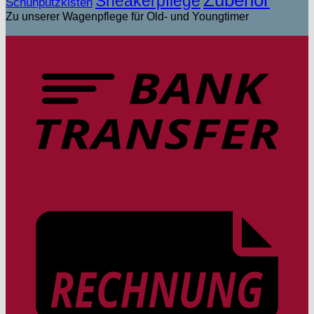
Sneakerpflege
Schuhputzkisten
Zu unserer Wagenpflege für Old- und Youngtimer
T