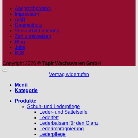
Ansprechpartner
Impressum
AGB
Datenschutz
Versand & Lieferung
Zahlungsweisen
Blog
Jobs
B2B
Copyright 2026 ©
Tapir Wachswaren GmbH
Vertrag widerrufen
Menü
Kategorie
Produkte
Schuh- und Lederpflege
Leder- und Sattelseife
Lederfett
Lederbalsam für den Glanz
Lederimprägnierung
Lederpflege