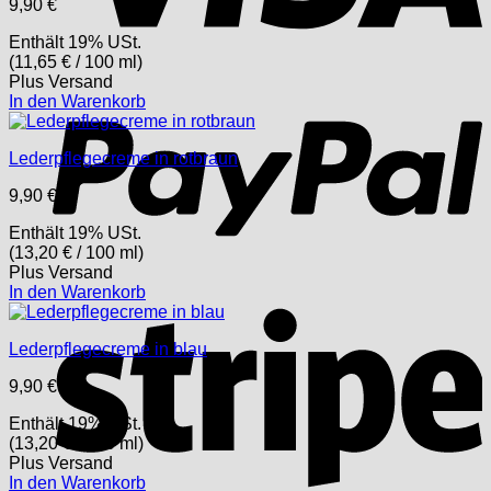
9,90
€
Enthält 19% USt.
(
11,65
€
/ 100 ml)
P
Plus
Versand
In den Warenkorb
Lederpflegecreme in rotbraun
9,90
€
Enthält 19% USt.
(
13,20
€
/ 100 ml)
Plus
Versand
In den Warenkorb
S
Lederpflegecreme in blau
9,90
€
Enthält 19% USt.
(
13,20
€
/ 100 ml)
Plus
Versand
In den Warenkorb