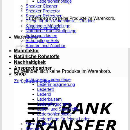
Ledersohlenpflege
Sneaker Cleaner
Sneaker Protector
Sneaker Refresher
Es befinden sich keine Produkte im Warenkorb.
Pflege für den Materialmix – Outdoor
Köndringer Möbelpflege
Zurück zum Shop
Natürliche Kunststoffpflege
Schuhputzkisten
Warenkorb
Schuhpflege-Sets
Bürsten und Zubehör
Manufaktur
Natürliche Rohstoffe
Nachhaltigkeit
Ansprechpartner
Es befinden sich keine Produkte im Warenkorb.
Shop
Schuh- und Lederpflege
Zurück zum Shop
Lederimprägnierung
Lederfett
Lederöl
T
Lederbalsam
Lederpflegecreme
Leder- und Sattelseife
Ledersohlenpflege
Lederpflege für feines Leder
Sneakerpflege
Bürsten