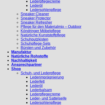
Lederpflegecreme
Lederöl
Ledersohlenpflege
Sneaker Cleaner
Sneaker Protector
Sneaker Refresher
Pflege für den Materialmix – Outdoor
Köndringer Möbelpflege
Natürliche Kunststoffpflege
Schuhputzkisten
Schuhpflege-Sets
Bürsten und Zubehör
Manufaktur
Natürliche Rohstoffe
Nachhaltigkeit
Ansprechpartner
Shop
Schuh- und Lederpflege
Lederimprägnierung
Lederfett
Lederöl
Lederbalsam
Lederpflegecreme
Leder- und Sattelseife
Ledersohlenpflege