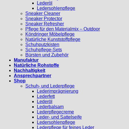
Lederöl
Ledersohlenpflege
Sneaker Cleaner
Sneaker Protector
Sneaker Refresher
Pflege für den Materialmix – Outdoor
Köndringer Möbelpflege
Natürliche Kunststoffpflege
Schuhputzkisten
Schuhpflege-Sets
Bürsten und Zubehör
Manufaktur
Natürliche Rohstoffe
Nachhaltigkeit
Ansprechpartner
Shop
Schuh- und Lederpflege
Lederimprägnierung
Lederfett
Lederöl
Lederbalsam
Lederpflegecreme
Leder- und Sattelseife
Ledersohlenpflege
Lederpflege für feines Leder