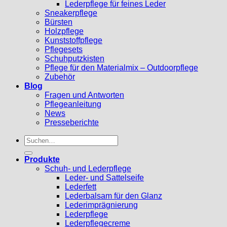
Lederpflege für feines Leder
Sneakerpflege
Bürsten
Holzpflege
Kunststoffpflege
Pflegesets
Schuhputzkisten
Pflege für den Materialmix – Outdoorpflege
Zubehör
Blog
Fragen und Antworten
Pflegeanleitung
News
Presseberichte
Suchen
nach:
Produkte
Schuh- und Lederpflege
Leder- und Sattelseife
Lederfett
Lederbalsam für den Glanz
Lederimprägnierung
Lederpflege
Lederpflegecreme