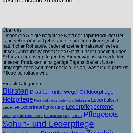
besten Zustand zu erhalten.
Über uns
Entdecken Sie die natürliche Kraft der Tapir Produkte! Bei
Tapir setzen wir seit jeher auf die unübertroffene Qualität
natürlicher Rohstoffe. Jeder einzelne Inhaltsstoff, sei es
unser Carnaubawachs für den Glanz, unser Lanolin für den
Schutz oder unser pflegendes Bienenwachs, sie verleihen
unseren Produkten einzigartige Eigenschaften. Unser
umfangreiches Sortiment deckt alles ab, was für die perfekte
Pflege benötigen wird.
Produktkategorien
Bürsten
Draußen unterwegs! Outdoorpflege
Holzpflege
Lederbalsam
Kunststoffpflege
Leder- und Sattelseife
Lederpflegecreme
Lederimprägnierung
Lederfett
Pflegesets
Lederpflege für feines Leder
Ledersohlenpflege
Lederöl
Schuh- und Lederpflege
Zubehör