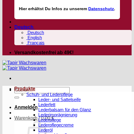
Hier
erhältst
Du Infos zu unserem
Datenschutz
.
Deutsch
Deutsch
English
Français
Versandkostenfrei ab 49€!
Produkte
Suchen
Schuh- und Lederpflege
nach:
Leder- und Sattelseife
Lederfett
Anmelden
Lederbalsam für den Glanz
Lederimprägnierung
Warenkorb /
0,00
€
Lederpflege
Lederpflegecreme
Lederöl