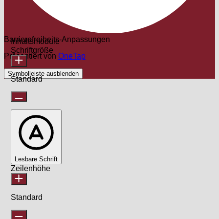
Barrierefreiheits-Anpassungen
Inhaltsmodule
Schriftgröße
Präsentiert von
OneTap
Symbolleiste ausblenden
Standard
Lesbare Schrift
Zeilenhöhe
Standard