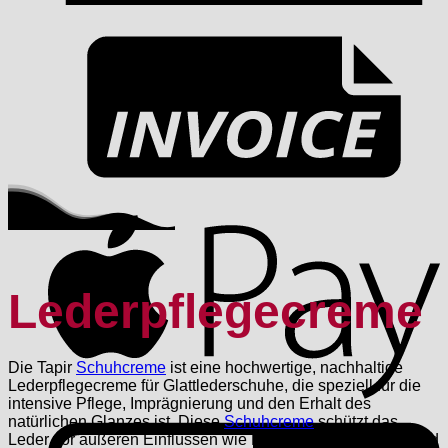
I
A
Lederpflegecreme
Die Tapir
Schuhcreme
ist eine hochwertige, nachhaltige
Lederpflegecreme für Glattlederschuhe, die speziell für die
intensive Pflege, Imprägnierung und den Erhalt des
G
natürlichen Glanzes ist. Diese
Schuhcreme
schützt das
Leder vor äußeren Einflüssen wie Feuchtigkeit, Schmutz und