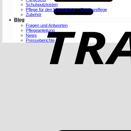
Schuhputzkisten
Pflege für den Materialmix – Outdoorpflege
Zubehör
Blog
Fragen und Antworten
Pflegeanleitung
News
Presseberichte