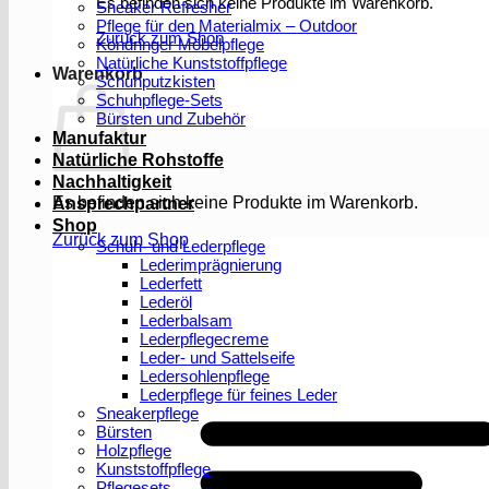
Es befinden sich keine Produkte im Warenkorb.
Sneaker Refresher
Pflege für den Materialmix – Outdoor
Zurück zum Shop
Köndringer Möbelpflege
Natürliche Kunststoffpflege
Warenkorb
Schuhputzkisten
Schuhpflege-Sets
Bürsten und Zubehör
Manufaktur
Natürliche Rohstoffe
Nachhaltigkeit
Es befinden sich keine Produkte im Warenkorb.
Ansprechpartner
Shop
Zurück zum Shop
Schuh- und Lederpflege
Lederimprägnierung
Lederfett
Lederöl
Lederbalsam
Lederpflegecreme
Leder- und Sattelseife
Ledersohlenpflege
Lederpflege für feines Leder
Sneakerpflege
Bürsten
Holzpflege
Kunststoffpflege
Pflegesets