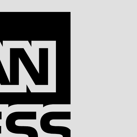
American
Express