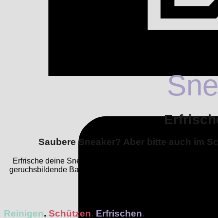
Sne
Erfrisch
Saubere Sneaker? Aber bitte auch im Sc
Erfrische deine Sneaker nachhaltig und neutralisiere Gerüc
geruchsbildende Bakterien mithilfe von Ethanol und Natron, 
Gerüche – für f
Reinigen
.
Schützen
.
Erfrischen
.