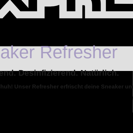
aker Refresher
end. Desinfizierend. Natürlich.
huh! Unser Refresher erfrischt deine Sneaker un
he – ganz ohne synthetische Duftstoffe. Unser natürliches Sch
während sieben edle ätherische Öle für langanhaltende Frische
rische Sneaker und ein gutes Gefühl bei jeder Anwendung.