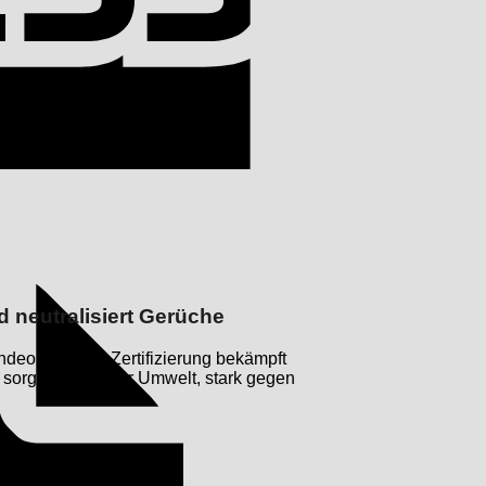
Invoice
d neutralisiert Gerüche
uhdeo mit NCP-Zertifizierung bekämpft
 sorgen. Sanft zur Umwelt, stark gegen