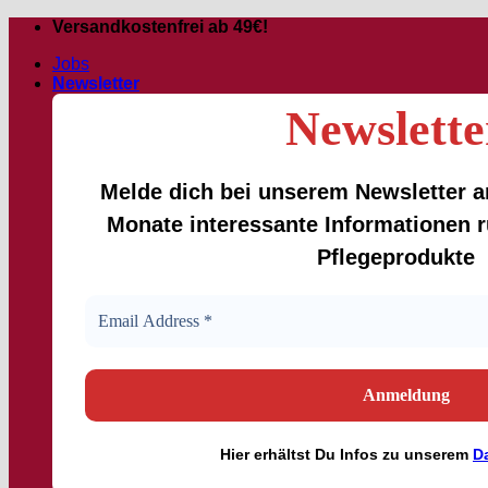
Zum
Versandkostenfrei ab 49€!
Inhalt
Jobs
springen
Newsletter
Newslette
Melde dich bei unserem Newsletter an
Monate interessante Informationen
Pflegeprodukte
Hier
erhältst
Du Infos zu unserem
D