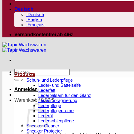
Deutsch
Deutsch
English
Français
Versandkostenfrei ab 49€!
Suchen
Produkte
nach:
Schuh- und Lederpflege
Leder- und Sattelseife
Anmelden
Lederfett
Lederbalsam für den Glanz
Warenkorb /
0,00
€
Lederimprägnierung
Lederpflege
Lederpflegecreme
Lederöl
Ledersohlenpflege
Sneaker Cleaner
Sneaker Protector