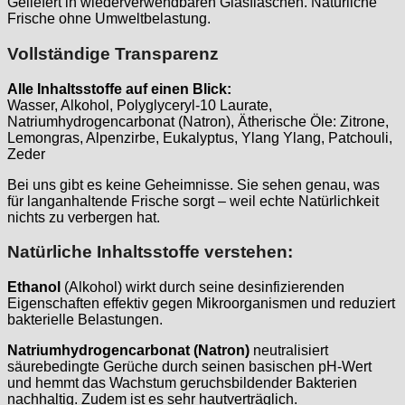
Geliefert in wiederverwendbaren Glasflaschen. Natürliche
Frische ohne Umweltbelastung.
Vollständige Transparenz
Alle Inhaltsstoffe auf einen Blick:
Wasser, Alkohol, Polyglyceryl-10 Laurate,
Natriumhydrogencarbonat (Natron), Ätherische Öle: Zitrone,
Lemongras, Alpenzirbe, Eukalyptus, Ylang Ylang, Patchouli,
Zeder
Bei uns gibt es keine Geheimnisse. Sie sehen genau, was
für langanhaltende Frische sorgt – weil echte Natürlichkeit
nichts zu verbergen hat.
Natürliche Inhaltsstoffe verstehen:
Ethanol
(Alkohol) wirkt durch seine desinfizierenden
Eigenschaften effektiv gegen Mikroorganismen und reduziert
bakterielle Belastungen.
Natriumhydrogencarbonat (Natron)
neutralisiert
säurebedingte Gerüche durch seinen basischen pH-Wert
und hemmt das Wachstum geruchsbildender Bakterien
nachhaltig. Zudem ist es sehr hautverträglich.