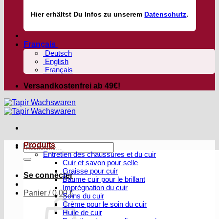
Hier
erhältst
Du Infos zu unserem
Datenschutz
.
Français
Deutsch
English
Français
Versandkostenfrei ab 49€!
Produits
Recherche
Entretien des chaussures et du cuir
pour :
Cuir et savon pour selle
Graisse pour cuir
Se connecter
Baume cuir pour le brillant
Imprégnation du cuir
Panier /
0,00
€
Soins du cuir
Crème pour le soin du cuir
Huile de cuir