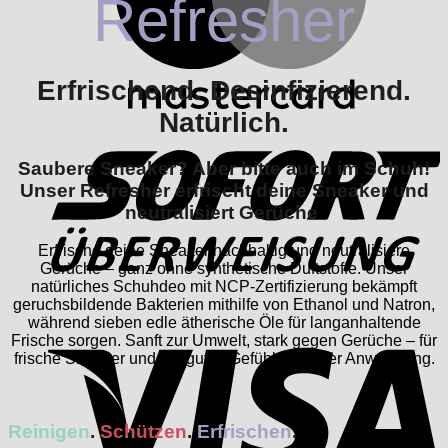
Refresher
Erfrischend. Desinfizierend.
Natürlich.
S
Saubere Sneaker? Aber bitte auch im Schuh!
Unser Refresher erfrischt deine Sneaker und
neutralisiert Gerüche
Erfrische deine Sneaker nachhaltig und neutralisiere
Gerüche – ganz ohne synthetische Duftstoffe. Unser
natürliches Schuhdeo mit NCP-Zertifizierung bekämpft
geruchsbildende Bakterien mithilfe von Ethanol und Natron,
V
während sieben edle ätherische Öle für langanhaltende
Frische sorgen. Sanft zur Umwelt, stark gegen Gerüche – für
frische Sneaker und ein gutes Gefühl bei jeder Anwendung.
Reinigen
.
Schützen
.
Erfrischen
.