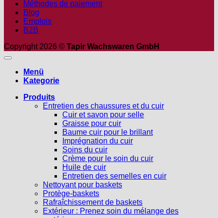
Méthodes de paiement
Blog
Emplois
B2B
Copyright 2026 ©
Tapir Wachswaren GmbH
Menü
Kategorie
Produits
Entretien des chaussures et du cuir
Cuir et savon pour selle
Graisse pour cuir
Baume cuir pour le brillant
Imprégnation du cuir
Soins du cuir
Crème pour le soin du cuir
Huile de cuir
Entretien des semelles en cuir
Nettoyant pour baskets
Protège-baskets
Rafraîchissement de baskets
Extérieur : Prenez soin du mélange des