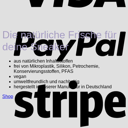
P
Die natürliche Frische für
deine Sneaker
aus natürlichen Inhaltsstoffen
frei von Mikroplastik, Silikon, Petrochemie,
Konservierungsstoffen, PFAS
vegan
S
umweltfreundlich und nachhaltig
hergestellt in unserer Manufaktur in Deutschland
Shop