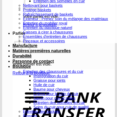
Entretien des semelles en cuir
Nettoyant pour baskets
Protège-baskets
Rafraîchissement de baskets
Votre panier est vide.
Extérieur : Prenez soin du mélange des matériaux
Entretien du mobilier royal
Retour à la boutique
Entretien du plastique naturel
Caisses à cirer à chaussures
Panier
Ensembles d’entretien de chaussures
Pinceaux et accessoires
Manufacture
Matières premières naturelles
Durabilité
Personne de contact
Votre panier est vide.
Boutique
Entretien des chaussures et du cuir
Retour à la boutique
Imprégnation du cuir
Graisse pour joints
V
Huile de cuir
b
Baume pour cheveux
Crème pour le soin du cuir
Savon pour cuir et selles
Entretien des semelles en cuir
Soins du cuir pour cuir de qualité
Entretien des baskets
Brosses