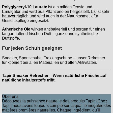
Polyglyceryl-10 Laurate
ist ein mildes Tensid und
Emulgator und wird aus Pflanzenölen hergestellt. Es ist sehr
hautverträglich und wird auch in der Naturkosmetik für
Gesichtspflege eingesetzt.
Ätherische Öle
wirken antibakteriell und sorgen für einen
langanhaltend frischen Duft – ganz ohne synthetische
Duftstoffe.
Für jeden Schuh geeignet
Sneaker, Sportschuhe, Trekkingschuhe – unser Refresher
funktioniert bei allen Materialien und allen Aktivitäten.
Tapir Sneaker Refresher – Wenn natürliche Frische auf
natürliche Inhaltsstoffe trifft.
Über uns
Découvrez la puissance naturelle des produits Tapir ! Chez
Tapir, nous avons toujours compté sur la qualité inégalée des
matières premières naturelles. Chaque ingrédient, qu’il