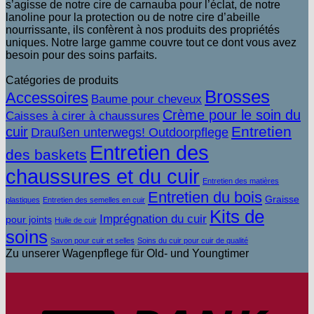
s’agisse de notre cire de carnauba pour l’éclat, de notre
lanoline pour la protection ou de notre cire d’abeille
nourrissante, ils confèrent à nos produits des propriétés
uniques. Notre large gamme couvre tout ce dont vous avez
besoin pour des soins parfaits.
Catégories de produits
Brosses
Accessoires
Baume pour cheveux
Crème pour le soin du
Caisses à cirer à chaussures
Entretien
cuir
Draußen unterwegs! Outdoorpflege
Entretien des
des baskets
chaussures et du cuir
Entretien des matières
Entretien du bois
Graisse
plastiques
Entretien des semelles en cuir
Kits de
Imprégnation du cuir
pour joints
Huile de cuir
soins
Savon pour cuir et selles
Soins du cuir pour cuir de qualité
Zu unserer Wagenpflege für Old- und Youngtimer
V
b