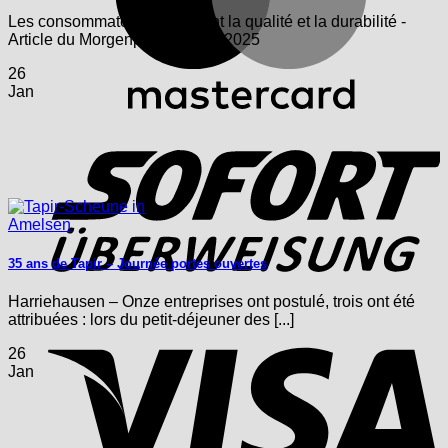
Les consommateurs valorisent la qualité et la durabilité -
Article du Morgenpost du 17.1.2025
26
Jan
S
35 ans de Tapir – Journée portes ouvertes
Harriehausen – Onze entreprises ont postulé, trois ont été
attribuées : lors du petit-déjeuner des [...]
V
26
Jan