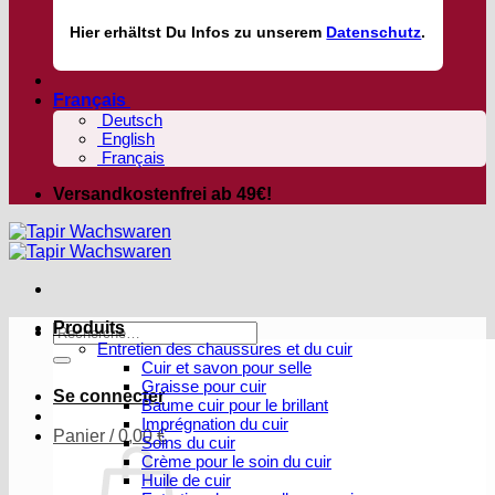
Hier
erhältst
Du Infos zu unserem
Datenschutz
.
Français
Deutsch
English
Français
Versandkostenfrei ab 49€!
Produits
Recherche
Entretien des chaussures et du cuir
pour :
Cuir et savon pour selle
Graisse pour cuir
Se connecter
Baume cuir pour le brillant
Imprégnation du cuir
Panier /
0,00
€
Soins du cuir
Crème pour le soin du cuir
Huile de cuir