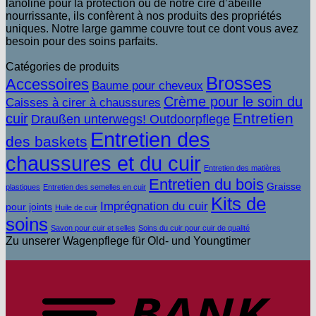
lanoline pour la protection ou de notre cire d’abeille
nourrissante, ils confèrent à nos produits des propriétés
uniques. Notre large gamme couvre tout ce dont vous avez
besoin pour des soins parfaits.
Catégories de produits
Brosses
Accessoires
Baume pour cheveux
Crème pour le soin du
Caisses à cirer à chaussures
Entretien
cuir
Draußen unterwegs! Outdoorpflege
Entretien des
des baskets
chaussures et du cuir
Entretien des matières
Entretien du bois
Graisse
plastiques
Entretien des semelles en cuir
Kits de
Imprégnation du cuir
pour joints
Huile de cuir
soins
Savon pour cuir et selles
Soins du cuir pour cuir de qualité
Zu unserer Wagenpflege für Old- und Youngtimer
V
b