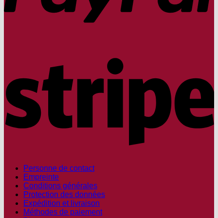
S
Personne de contact
Empreinte
Conditions générales
Protection des données
Expédition et livraison
Méthodes de paiement