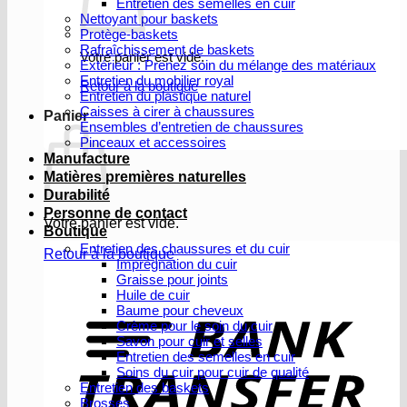
Entretien des semelles en cuir
Nettoyant pour baskets
Protège-baskets
Rafraîchissement de baskets
Votre panier est vide.
Extérieur : Prenez soin du mélange des matériaux
Entretien du mobilier royal
Retour à la boutique
Entretien du plastique naturel
Caisses à cirer à chaussures
Panier
Ensembles d’entretien de chaussures
Pinceaux et accessoires
Manufacture
Matières premières naturelles
Durabilité
Personne de contact
Votre panier est vide.
Boutique
Entretien des chaussures et du cuir
Retour à la boutique
Imprégnation du cuir
Graisse pour joints
V
Huile de cuir
b
Baume pour cheveux
Crème pour le soin du cuir
Savon pour cuir et selles
Entretien des semelles en cuir
Soins du cuir pour cuir de qualité
Entretien des baskets
Brosses