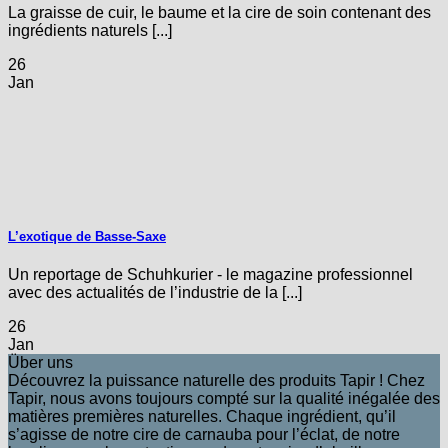
La graisse de cuir, le baume et la cire de soin contenant des
ingrédients naturels [...]
26
Jan
L’exotique de Basse-Saxe
Un reportage de Schuhkurier - le magazine professionnel
avec des actualités de l’industrie de la [...]
26
Jan
Über uns
Découvrez la puissance naturelle des produits Tapir ! Chez
Tapir, nous avons toujours compté sur la qualité inégalée des
matières premières naturelles. Chaque ingrédient, qu’il
s’agisse de notre cire de carnauba pour l’éclat, de notre