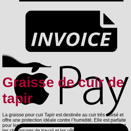
F
A
Graisse de cuir de
tapir
La graisse pour cuir Tapir est destinée au cuir très utilisé et
offre une protection idéale contre l’humidité. Elle est parfaite
G
pour les chaussures de randonnée, les chaussures d’enfant,
les chaussures de travail et les vêtements de moto, mais