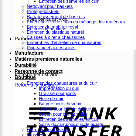
Entretien des semelles en cuir
Nettoyant pour baskets
Protège-baskets
Rafraîchissement de baskets
Votre panier est vide.
Extérieur : Prenez soin du mélange des matériaux
Entretien du mobilier royal
Retour à la boutique
Entretien du plastique naturel
Caisses à cirer à chaussures
Panier
Ensembles d’entretien de chaussures
Pinceaux et accessoires
Manufacture
Matières premières naturelles
Durabilité
Personne de contact
Votre panier est vide.
Boutique
Entretien des chaussures et du cuir
Retour à la boutique
Imprégnation du cuir
Graisse pour joints
V
Huile de cuir
b
Baume pour cheveux
Crème pour le soin du cuir
Savon pour cuir et selles
Entretien des semelles en cuir
Soins du cuir pour cuir de qualité
Entretien des baskets
Brosses