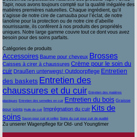
Tapir, nous avons toujours compté sur la qualité inégalée des
matières premières naturelles. Chaque ingrédient, qu’il
s’agisse de notre cire de carnauba pour l’éclat, de notre
lanoline pour la protection ou de notre cire d’abeille
nourrissante, ils confèrent à nos produits des propriétés
uniques. Notre large gamme couvre tout ce dont vous avez
besoin pour des soins parfaits.
Catégories de produits
Brosses
Accessoires
Baume pour cheveux
Crème pour le soin du
Caisses à cirer à chaussures
Entretien
cuir
Draußen unterwegs! Outdoorpflege
Entretien des
des baskets
chaussures et du cuir
Entretien des matières
Entretien du bois
Graisse
plastiques
Entretien des semelles en cuir
Kits de
Imprégnation du cuir
pour joints
Huile de cuir
soins
Savon pour cuir et selles
Soins du cuir pour cuir de qualité
Zu unserer Wagenpflege für Old- und Youngtimer
V