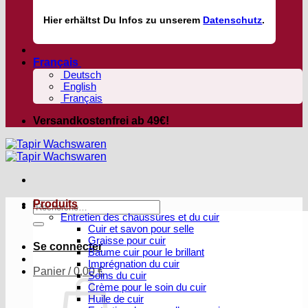
Hier
erhältst
Du Infos zu unserem
Datenschutz
.
Français
Deutsch
English
Français
Versandkostenfrei ab 49€!
Produits
Recherche
Entretien des chaussures et du cuir
pour :
Cuir et savon pour selle
Graisse pour cuir
Se connecter
Baume cuir pour le brillant
Imprégnation du cuir
Panier /
0,00
€
Soins du cuir
Crème pour le soin du cuir
Huile de cuir