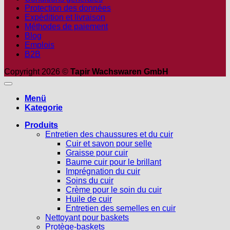
Protection des données
Expédition et livraison
Méthodes de paiement
Blog
Emplois
B2B
Copyright 2026 ©
Tapir Wachswaren GmbH
Menü
Kategorie
Produits
Entretien des chaussures et du cuir
Cuir et savon pour selle
Graisse pour cuir
Baume cuir pour le brillant
Imprégnation du cuir
Soins du cuir
Crème pour le soin du cuir
Huile de cuir
Entretien des semelles en cuir
Nettoyant pour baskets
Protège-baskets