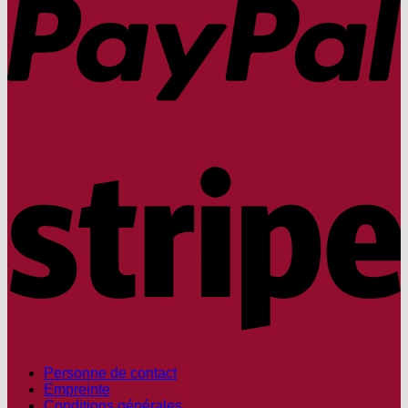
S
Personne de contact
Empreinte
Conditions générales