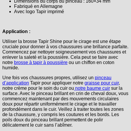
Dimensions du corps du pinceau : 160×34 mm
Fabriqué en Allemagne
Avec logo Tapir imprimé
Application :
Utiliser la brosse Tapir Shine pour le cirage est une étape
cruciale pour donner à vos chaussures une brillance parfaite.
Commencez par nettoyer soigneusement vos chaussures et
enlever la saleté et la poussière. Cela peut se faire avec
notre
brosse à tapir à poussière
ou un chiffon en coton
humide.
Une fois vos chaussures propres, utilisez un
pinceau
d’application
Tapir pour appliquer notre
graisse pour cuir
,
notre crème pour le soin du cuir ou
notre baume cuir
sur la
surface. Avec le pinceau brillant en crin de cheval doux, vous
commencez maintenant par des mouvements circulaires
doux pour répartir uniformément le cirage et le travailler
profondément dans le cuir. Veillez à traiter toutes les zones
de la chaussure, y compris les coutures et les bords. Les
poils doux du pinceau brillant permettent de polir
délicatement le cuir sans l’abîmer.