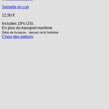
Semelle en cuir
12,50
€
Includes 19% USt.
En plus
du transport
maritime
Délai de livraison : derzeit nicht lieferbar
Choix des options
Ce
produit
a
plusieurs
variations.
Les
options
peuvent
être
choisies
sur
la
page
du
produit