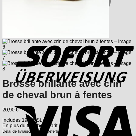
S
Brosse brillante avec crin
de cheval brun à fentes
V
20,90
€
Includes 19% USt.
En plus
du transport
maritime
Délai de livraison : sofort lieferbar