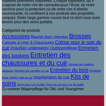
matières premières naturelles. Chaque ingrédient, qu’il
s’agisse de notre cire de carnauba pour l’éclat, de notre
lanoline pour la protection ou de notre cire d’abeille
nourrissante, ils confèrent à nos produits des propriétés
uniques. Notre large gamme couvre tout ce dont vous avez
besoin pour des soins parfaits.
Catégories de produits
Brosses
Accessoires
Baume pour cheveux
Crème pour le soin du
Caisses à cirer à chaussures
Entretien
cuir
Draußen unterwegs! Outdoorpflege
Entretien des
des baskets
chaussures et du cuir
Entretien des matières
Entretien du bois
Graisse
plastiques
Entretien des semelles en cuir
Kits de
Imprégnation du cuir
pour joints
Huile de cuir
soins
Savon pour cuir et selles
Soins du cuir pour cuir de qualité
Zu unserer Wagenpflege für Old- und Youngtimer
V
b