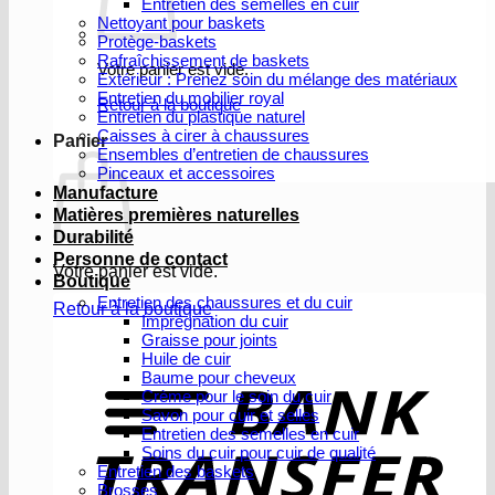
Entretien des semelles en cuir
Nettoyant pour baskets
Protège-baskets
Rafraîchissement de baskets
Votre panier est vide.
Extérieur : Prenez soin du mélange des matériaux
Entretien du mobilier royal
Retour à la boutique
Entretien du plastique naturel
Caisses à cirer à chaussures
Panier
Ensembles d’entretien de chaussures
Pinceaux et accessoires
Manufacture
Matières premières naturelles
Durabilité
Personne de contact
Votre panier est vide.
Boutique
Entretien des chaussures et du cuir
Retour à la boutique
Imprégnation du cuir
Graisse pour joints
V
Huile de cuir
b
Baume pour cheveux
Crème pour le soin du cuir
Savon pour cuir et selles
Entretien des semelles en cuir
Soins du cuir pour cuir de qualité
Entretien des baskets
Brosses