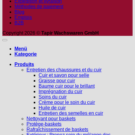
Expédition et livraison
Méthodes de paiement
Blog
Emplois
B2B
Copyright 2026 ©
Tapir Wachswaren GmbH
Menü
Kategorie
Produits
Entretien des chaussures et du cuir
Cuir et savon pour selle
Graisse pour cuir
Baume cuir pour le brillant
Imprégnation du cuir
Soins du cuir
Crème pour le soin du cuir
Huile de cuir
Entretien des semelles en cuir
Nettoyant pour baskets
Protège-baskets
Rafraîchissement de baskets
Extérieur : Prenez soin du mélange des