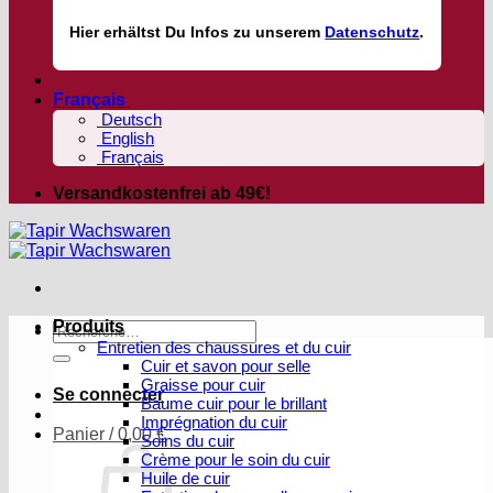
Hier
erhältst
Du Infos zu unserem
Datenschutz
.
Français
Deutsch
English
Français
Versandkostenfrei ab 49€!
Produits
Recherche
Entretien des chaussures et du cuir
pour :
Cuir et savon pour selle
Graisse pour cuir
Se connecter
Baume cuir pour le brillant
Imprégnation du cuir
Panier /
0,00
€
Soins du cuir
Crème pour le soin du cuir
Huile de cuir