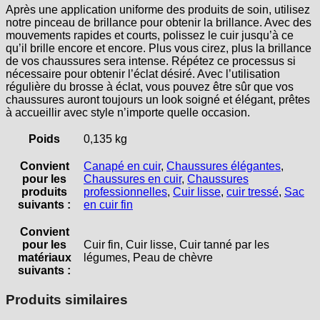
Après une application uniforme des produits de soin, utilisez
notre pinceau de brillance pour obtenir la brillance. Avec des
mouvements rapides et courts, polissez le cuir jusqu’à ce
qu’il brille encore et encore. Plus vous cirez, plus la brillance
de vos chaussures sera intense. Répétez ce processus si
nécessaire pour obtenir l’éclat désiré. Avec l’utilisation
régulière du brosse à éclat, vous pouvez être sûr que vos
chaussures auront toujours un look soigné et élégant, prêtes
à accueillir avec style n’importe quelle occasion.
Poids
0,135 kg
Convient
Canapé en cuir
,
Chaussures élégantes
,
pour les
Chaussures en cuir
,
Chaussures
produits
professionnelles
,
Cuir lisse
,
cuir tressé
,
Sac
suivants :
en cuir fin
Convient
pour les
Cuir fin, Cuir lisse, Cuir tanné par les
matériaux
légumes, Peau de chèvre
suivants :
Produits similaires