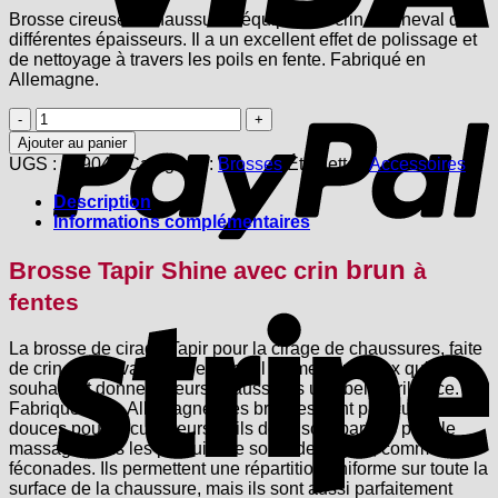
Brosse cireuse à chaussures équipée de crin de cheval de
différentes épaisseurs. Il a un excellent effet de polissage et
de nettoyage à travers les poils en fente. Fabriqué en
Allemagne.
P
quantité
de
Ajouter au panier
Brosse
UGS :
00904T
Catégorie :
Brosses
Étiquette :
Accessoires
brillante
avec
Description
crin
Informations complémentaires
de
cheval
brun
Brosse Tapir Shine avec
crin
à
brun
à
fentes
S
fentes
La brosse de cirage Tapir pour la cirage de chaussures, faite
de crin de cheval doux, est l’outil ultime pour ceux qui
souhaitent donner à leurs chaussures une belle brillance.
Fabriquées en Allemagne, ces brosses sont particulièrement
douces pour le cuir. Leurs poils doux sont parfaits pour le
massage dans les produits de soins des tapirs, comme les
féconades. Ils permettent une répartition uniforme sur toute la
surface de la chaussure, mais ils sont aussi parfaitement