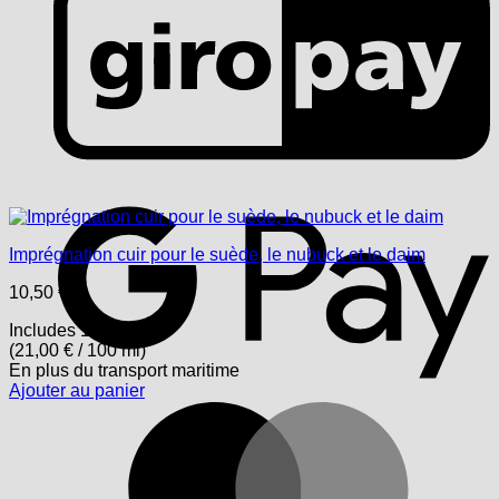
G
Imprégnation cuir pour le suède, le nubuck et le daim
10,50
€
Includes 19% USt.
(
21,00
€
/ 100 ml)
En plus
du transport
maritime
Ajouter au panier
M