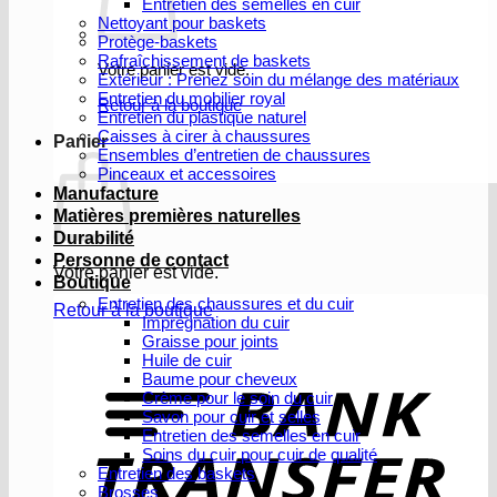
Entretien des semelles en cuir
Nettoyant pour baskets
Protège-baskets
Rafraîchissement de baskets
Votre panier est vide.
Extérieur : Prenez soin du mélange des matériaux
Entretien du mobilier royal
Retour à la boutique
Entretien du plastique naturel
Caisses à cirer à chaussures
Panier
Ensembles d’entretien de chaussures
Pinceaux et accessoires
Manufacture
Matières premières naturelles
Durabilité
Personne de contact
Votre panier est vide.
Boutique
Entretien des chaussures et du cuir
Retour à la boutique
Imprégnation du cuir
Graisse pour joints
V
Huile de cuir
b
Baume pour cheveux
Crème pour le soin du cuir
Savon pour cuir et selles
Entretien des semelles en cuir
Soins du cuir pour cuir de qualité
Entretien des baskets
Brosses