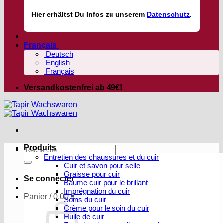
Hier
erhältst
Du Infos zu unserem
Datenschutz
.
Français
Deutsch
English
Français
Versandkostenfrei ab 49€!
Produits
Recherche
Entretien des chaussures et du cuir
pour :
Cuir et savon pour selle
Graisse pour cuir
Se connecter
Baume cuir pour le brillant
Imprégnation du cuir
Panier /
0,00
€
Soins du cuir
Crème pour le soin du cuir
Huile de cuir