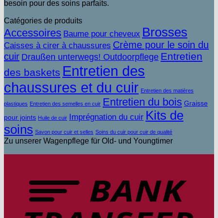
besoin pour des soins parfaits.
Catégories de produits
Brosses
Accessoires
Baume pour cheveux
Crème pour le soin du
Caisses à cirer à chaussures
Entretien
cuir
Draußen unterwegs! Outdoorpflege
Entretien des
des baskets
chaussures et du cuir
Entretien des matières
Entretien du bois
Graisse
plastiques
Entretien des semelles en cuir
Kits de
Imprégnation du cuir
pour joints
Huile de cuir
soins
Savon pour cuir et selles
Soins du cuir pour cuir de qualité
Zu unserer Wagenpflege für Old- und Youngtimer
V
b