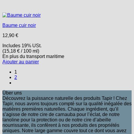
Baume cuir noir
12,90
€
Includes 19% USt.
(
15,18
€
/ 100 ml)
En plus
du transport
maritime
Ajouter au panier
1
2
Über uns
Découvrez la puissance naturelle des produits Tapir ! Chez
Tapir, nous avons toujours compté sur la qualité inégalée des
matières premières naturelles. Chaque ingrédient, qu’il
s’agisse de notre cire de carnauba pour l’éclat, de notre
lanoline pour la protection ou de notre cire d’abeille
nourrissante, ils confèrent à nos produits des propriétés
uniques. Notre large gamme couvre tout ce dont vous avez