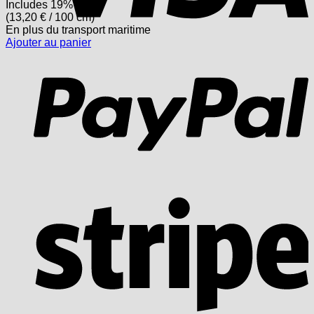
Includes 19% USt.
(
13,20
€
/ 100 cm)
En plus
du transport
maritime
Ajouter au panier
P
S