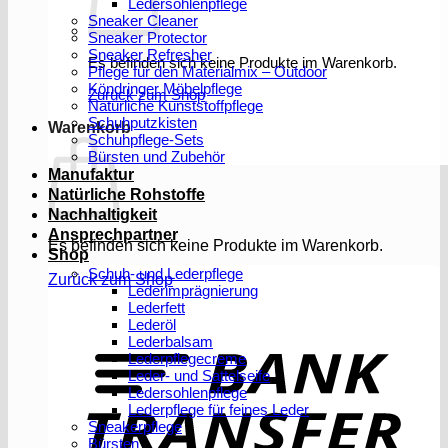
Ledersohlenpflege
Sneaker Cleaner
Sneaker Protector
Sneaker Refresher
Es befinden sich keine Produkte im Warenkorb.
Pflege für den Materialmix – Outdoor
Köndringer Möbelpflege
Zurück zum Shop
Natürliche Kunststoffpflege
Schuhputzkisten
Warenkorb
Schuhpflege-Sets
Bürsten und Zubehör
Manufaktur
Natürliche Rohstoffe
Nachhaltigkeit
Ansprechpartner
Es befinden sich keine Produkte im Warenkorb.
Shop
Schuh- und Lederpflege
Zurück zum Shop
Lederimprägnierung
Lederfett
Lederöl
T
Lederbalsam
Lederpflegecreme
Leder- und Sattelseife
Ledersohlenpflege
Lederpflege für feines Leder
Sneakerpflege
Bürsten