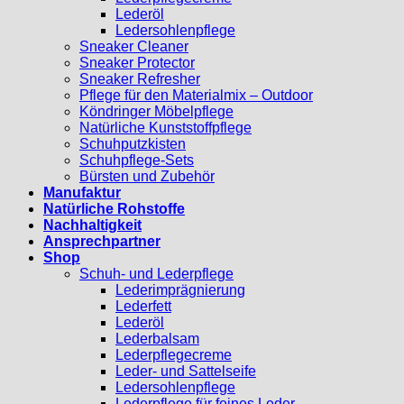
Lederöl
Ledersohlenpflege
Sneaker Cleaner
Sneaker Protector
Sneaker Refresher
Pflege für den Materialmix – Outdoor
Köndringer Möbelpflege
Natürliche Kunststoffpflege
Schuhputzkisten
Schuhpflege-Sets
Bürsten und Zubehör
Manufaktur
Natürliche Rohstoffe
Nachhaltigkeit
Ansprechpartner
Shop
Schuh- und Lederpflege
Lederimprägnierung
Lederfett
Lederöl
Lederbalsam
Lederpflegecreme
Leder- und Sattelseife
Ledersohlenpflege
Lederpflege für feines Leder