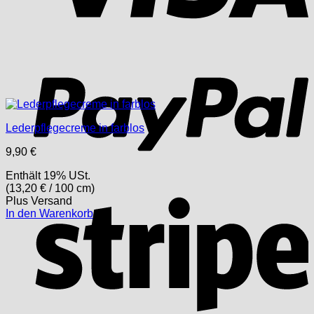
P
Lederpflegecreme in farblos
9,90
€
Enthält 19% USt.
(
13,20
€
/ 100 cm)
S
Plus
Versand
In den Warenkorb