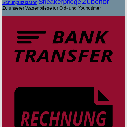
Zubehör
Sneakerpflege
Schuhputzkisten
Zu unserer Wagenpflege für Old- und Youngtimer
T