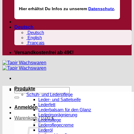
Hier
erhältst
Du Infos zu unserem
Datenschutz
.
Deutsch
Deutsch
English
Français
Versandkostenfrei ab 49€!
Produkte
Suchen
Schuh- und Lederpflege
nach:
Leder- und Sattelseife
Lederfett
Anmelden
Lederbalsam für den Glanz
Lederimprägnierung
Warenkorb /
0,00
€
Lederpflege
Lederpflegecreme
Lederöl