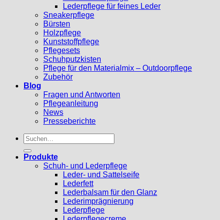
Lederpflege für feines Leder
Sneakerpflege
Bürsten
Holzpflege
Kunststoffpflege
Pflegesets
Schuhputzkisten
Pflege für den Materialmix – Outdoorpflege
Zubehör
Blog
Fragen und Antworten
Pflegeanleitung
News
Presseberichte
Suchen
nach:
Produkte
Schuh- und Lederpflege
Leder- und Sattelseife
Lederfett
Lederbalsam für den Glanz
Lederimprägnierung
Lederpflege
Lederpflegecreme