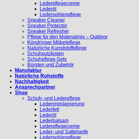
Lederpflegecreme
Lederöl
Ledersohlenpflege
Sneaker Cleaner
Sneaker Protector
Sneaker Refresher
Pflege für den Materialmix – Outdoor
Köndringer Möbelpflege
Natürliche Kunststoffpflege
Schuhputzkisten
Schuhpflege-Sets
Bürsten und Zubehör
Manufaktur
Natürliche Rohstoffe
Nachhaltigkeit
Ansprechpartner
Shop
Schuh- und Lederpflege
Lederimprägnierung
Lederfett
Lederöl
Lederbalsam
Lederpflegecreme
Leder- und Sattelseife
Ledersohlenpflege