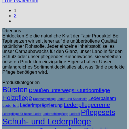
In den Warenkorb
1
2
Über uns
Entdecken Sie die natürliche Kraft der Tapir Produkte! Bei
Tapir setzen wir seit jeher auf die unübertroffene Qualität
natürlicher Rohstoffe. Jeder einzelne Inhaltsstoff, sei es
unser Carnaubawachs für den Glanz, unser Lanolin für den
Schutz oder unser pflegendes Bienenwachs, sie verleihen
unseren Produkten einzigartige Eigenschaften. Unser
umfangreiches Sortiment deckt alles ab, was für die perfekte
Pflege benötigen wird.
Produktkategorien
Bürsten
Draußen unterwegs! Outdoorpflege
Holzpflege
Lederbalsam
Kunststoffpflege
Leder- und Sattelseife
Lederpflegecreme
Lederimprägnierung
Lederfett
Pflegesets
Lederpflege für feines Leder
Ledersohlenpflege
Lederöl
Schuh- und Lederpflege