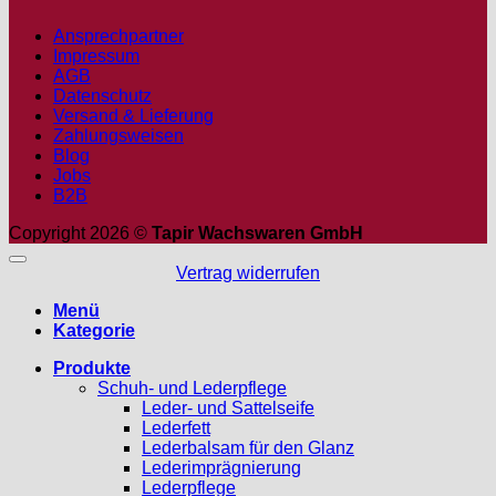
Ansprechpartner
Impressum
AGB
Datenschutz
Versand & Lieferung
Zahlungsweisen
Blog
Jobs
B2B
Copyright 2026 ©
Tapir Wachswaren GmbH
Vertrag widerrufen
Menü
Kategorie
Produkte
Schuh- und Lederpflege
Leder- und Sattelseife
Lederfett
Lederbalsam für den Glanz
Lederimprägnierung
Lederpflege