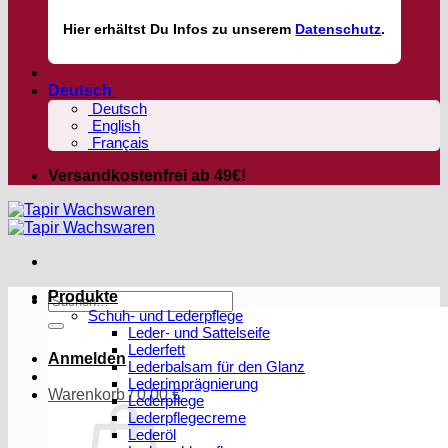
Hier
erhältst
Du Infos zu unserem
Datenschutz
.
Deutsch
Deutsch
English
Français
Versandkostenfrei ab 49€!
Produkte
Suchen
Schuh- und Lederpflege
nach:
Leder- und Sattelseife
Lederfett
Anmelden
Lederbalsam für den Glanz
Lederimprägnierung
Warenkorb /
0,00
€
Lederpflege
Lederpflegecreme
Lederöl