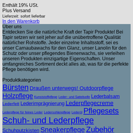
Enthält 19% USt.
Plus
Versand
Lieferzeit: sofort lieferbar
In den Warenkorb
Über uns
Entdecken Sie die natürliche Kraft der Tapir Produkte! Bei
Tapir setzen wir seit jeher auf die unübertroffene Qualität
natürlicher Rohstoffe. Jeder einzelne Inhaltsstoff, sei es
unser Carnaubawachs für den Glanz, unser Lanolin für den
Schutz oder unser pflegendes Bienenwachs, sie verleihen
unseren Produkten einzigartige Eigenschaften. Unser
umfangreiches Sortiment deckt alles ab, was für die perfekte
Pflege benötigen wird.
Produktkategorien
Bürsten
Draußen unterwegs! Outdoorpflege
Holzpflege
Lederbalsam
Kunststoffpflege
Leder- und Sattelseife
Lederpflegecreme
Lederimprägnierung
Lederfett
Pflegesets
Lederpflege für feines Leder
Ledersohlenpflege
Lederöl
Schuh- und Lederpflege
Zubehör
Sneakerpflege
Schuhputzkisten