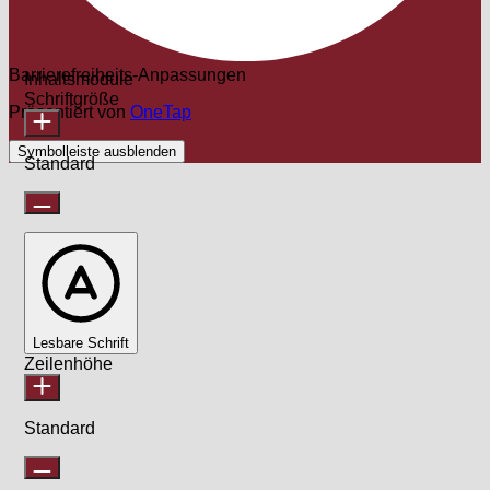
Barrierefreiheits-Anpassungen
Inhaltsmodule
Schriftgröße
Präsentiert von
OneTap
Symbolleiste ausblenden
Standard
Lesbare Schrift
Zeilenhöhe
Standard