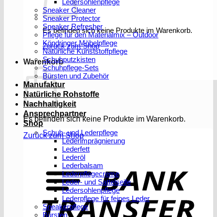
Ledersohlenpflege
Sneaker Cleaner
Sneaker Protector
Sneaker Refresher
Es befinden sich keine Produkte im Warenkorb.
Pflege für den Materialmix – Outdoor
Köndringer Möbelpflege
Zurück zum Shop
Natürliche Kunststoffpflege
Schuhputzkisten
Warenkorb
Schuhpflege-Sets
Bürsten und Zubehör
Manufaktur
Natürliche Rohstoffe
Nachhaltigkeit
Ansprechpartner
Es befinden sich keine Produkte im Warenkorb.
Shop
Schuh- und Lederpflege
Zurück zum Shop
Lederimprägnierung
Lederfett
Lederöl
T
Lederbalsam
Lederpflegecreme
Leder- und Sattelseife
Ledersohlenpflege
Lederpflege für feines Leder
Sneakerpflege
Bürsten