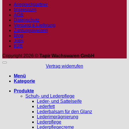
Ansprechpartner
Impressum
AGB
Datenschutz
Versand & Lieferung
Zahlungsweisen
Blog
Jobs
B2B
Copyright 2026 ©
Tapir Wachswaren GmbH
Vertrag widerrufen
Menü
Kategorie
Produkte
Schuh- und Lederpflege
Leder- und Sattelseife
Lederfett
Lederbalsam für den Glanz
Lederimprägnierung
Lederpflege
Lederpflegecreme