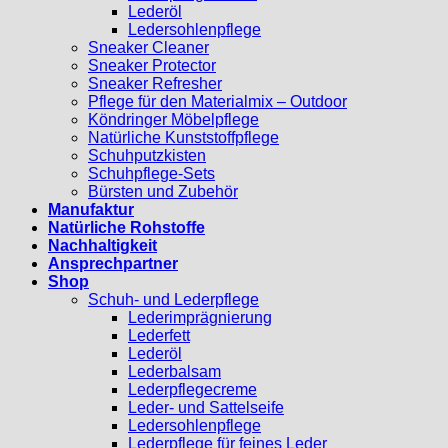
Lederöl
Ledersohlenpflege
Sneaker Cleaner
Sneaker Protector
Sneaker Refresher
Pflege für den Materialmix – Outdoor
Köndringer Möbelpflege
Natürliche Kunststoffpflege
Schuhputzkisten
Schuhpflege-Sets
Bürsten und Zubehör
Manufaktur
Natürliche Rohstoffe
Nachhaltigkeit
Ansprechpartner
Shop
Schuh- und Lederpflege
Lederimprägnierung
Lederfett
Lederöl
Lederbalsam
Lederpflegecreme
Leder- und Sattelseife
Ledersohlenpflege
Lederpflege für feines Leder