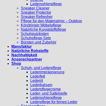
Ledersohlenpflege
Sneaker Cleaner
Sneaker Protector
Sneaker Refresher
Pflege für den Materialmix – Outdoor
Köndringer Möbelpflege
Natürliche Kunststoffpflege
Schuhputzkisten
Schuhpflege-Sets
Bürsten und Zubehör
Manufaktur
Natürliche Rohstoffe
Nachhaltigkeit
Ansprechpartner
Shop
Schuh- und Lederpflege
Lederimprägnierung
Lederfett
Lederöl
Lederbalsam
Lederpflegecreme
Leder- und Sattelseife
Ledersohlenpflege
Lederpflege für feines Leder