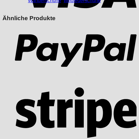
Wanderschuhe
,
Wildlederschuhe
Ähnliche Produkte
P
S