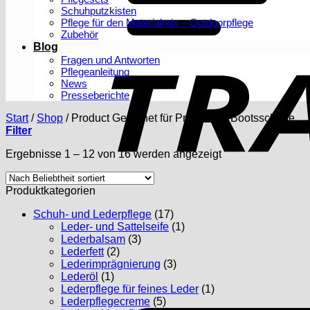
Schuhputzkisten
Pflege für den Materialmix – Outdoorpflege
Zubehör
Blog
Fragen und Antworten
Pflegeanleitung
News
Presseberichte
Start
/
Shop
/
Product Geeignet für Produkte:
/
Bootsschuhe
Filter
Nach
Ergebnisse 1 – 12 von 16 werden angezeigt
Beliebtheit
sortiert
Produktkategorien
Schuh- und Lederpflege
(17)
Leder- und Sattelseife
(1)
Lederbalsam
(3)
Lederfett
(2)
Lederimprägnierung
(3)
Lederöl
(1)
Lederpflege für feines Leder
(1)
Lederpflegecreme
(5)