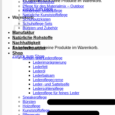
Es befinden sich keine Produkte im Warenkorb.
Sneaker Refresher
Pflege für den Materialmix – Outdoor
Zurück zum Shop
Köndringer Möbelpflege
Natürliche Kunststoffpflege
Warenkorb
Schuhputzkisten
Schuhpflege-Sets
Bürsten und Zubehör
Manufaktur
Natürliche Rohstoffe
Nachhaltigkeit
Es befinden sich keine Produkte im Warenkorb.
Ansprechpartner
Shop
Zurück zum Shop
Schuh- und Lederpflege
Lederimprägnierung
Lederfett
Lederöl
Lederbalsam
Lederpflegecreme
Leder- und Sattelseife
Ledersohlenpflege
Lederpflege für feines Leder
Sneakerpflege
Bürsten
Holzpflege
Kunststoffpflege
Pflegesets