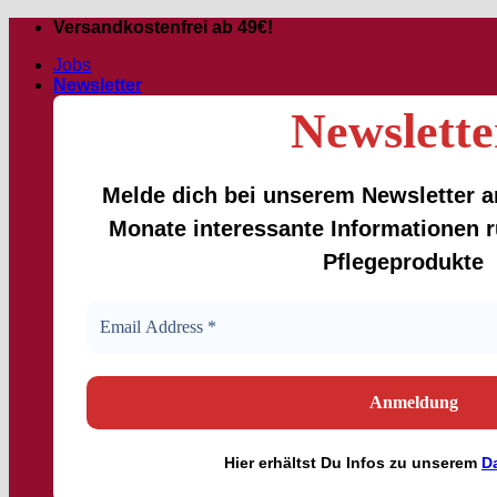
Zum
Versandkostenfrei ab 49€!
Inhalt
Jobs
springen
Newsletter
Newslette
Melde dich bei unserem Newsletter an
Monate interessante Informationen
Pflegeprodukte
Hier
erhältst
Du Infos zu unserem
D