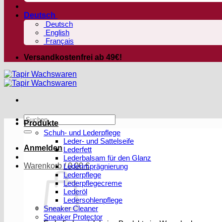
Deutsch
Deutsch
English
Français
Versandkostenfrei ab 49€!
Suchen
Produkte
nach:
Schuh- und Lederpflege
Leder- und Sattelseife
Anmelden
Lederfett
Lederbalsam für den Glanz
Warenkorb /
0,00
€
Lederimprägnierung
Lederpflege
Lederpflegecreme
Lederöl
Ledersohlenpflege
Sneaker Cleaner
Sneaker Protector