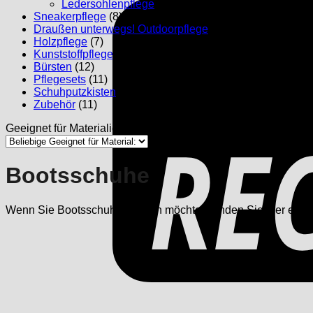
Ledersohlenpflege
(1)
Sneakerpflege
(8)
Draußen unterwegs! Outdoorpflege
(4)
Holzpflege
(7)
Kunststoffpflege
(1)
Bürsten
(12)
Pflegesets
(11)
Schuhputzkisten
(3)
Zubehör
(11)
Geeignet für Materialien:
Bootsschuhe
Wenn Sie Bootsschuhe pflegen möchten, finden Sie hier eine