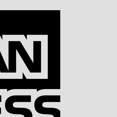
American
Express