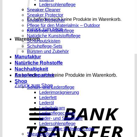
Ledersohlenpflege
Sneaker Cleaner
Sneaker Protector
Es befinden sich keine Produkte im Warenkorb.
Sneaker Refresher
Pflege für den Materialmix – Outdoor
Zurück zum Shop
Köndringer Möbelpflege
Natürliche Kunststoffpflege
Warenkorb
Schuhputzkisten
Schuhpflege-Sets
Bürsten und Zubehör
Manufaktur
Natürliche Rohstoffe
Nachhaltigkeit
Ansprechpartner
Es befinden sich keine Produkte im Warenkorb.
Shop
Zurück zum Shop
Schuh- und Lederpflege
Lederimprägnierung
Lederfett
T
Lederöl
Lederbalsam
Lederpflegecreme
Leder- und Sattelseife
Ledersohlenpflege
Lederpflege für feines Leder
Sneakerpflege