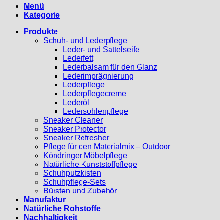
Menü
Kategorie
Produkte
Schuh- und Lederpflege
Leder- und Sattelseife
Lederfett
Lederbalsam für den Glanz
Lederimprägnierung
Lederpflege
Lederpflegecreme
Lederöl
Ledersohlenpflege
Sneaker Cleaner
Sneaker Protector
Sneaker Refresher
Pflege für den Materialmix – Outdoor
Köndringer Möbelpflege
Natürliche Kunststoffpflege
Schuhputzkisten
Schuhpflege-Sets
Bürsten und Zubehör
Manufaktur
Natürliche Rohstoffe
Nachhaltigkeit