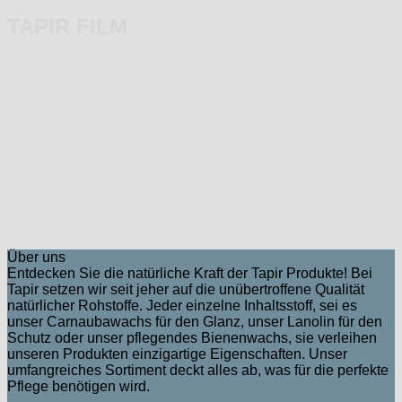
TAPIR FILM
Über uns
Entdecken Sie die natürliche Kraft der Tapir Produkte! Bei
Tapir setzen wir seit jeher auf die unübertroffene Qualität
natürlicher Rohstoffe. Jeder einzelne Inhaltsstoff, sei es
unser Carnaubawachs für den Glanz, unser Lanolin für den
Schutz oder unser pflegendes Bienenwachs, sie verleihen
unseren Produkten einzigartige Eigenschaften. Unser
umfangreiches Sortiment deckt alles ab, was für die perfekte
Pflege benötigen wird.