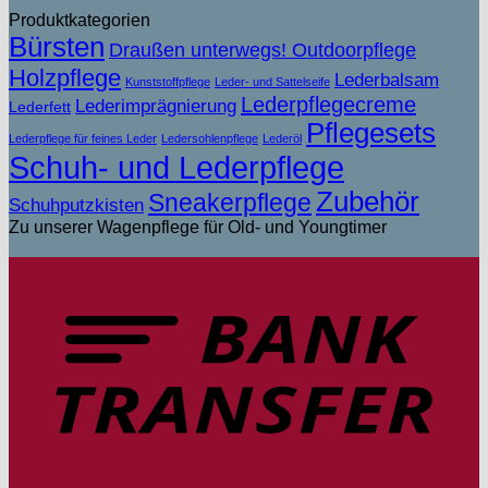
Produktkategorien
Bürsten
Draußen unterwegs! Outdoorpflege
Holzpflege
Lederbalsam
Kunststoffpflege
Leder- und Sattelseife
Lederpflegecreme
Lederimprägnierung
Lederfett
Pflegesets
Lederpflege für feines Leder
Ledersohlenpflege
Lederöl
Schuh- und Lederpflege
Zubehör
Sneakerpflege
Schuhputzkisten
Zu unserer Wagenpflege für Old- und Youngtimer
T