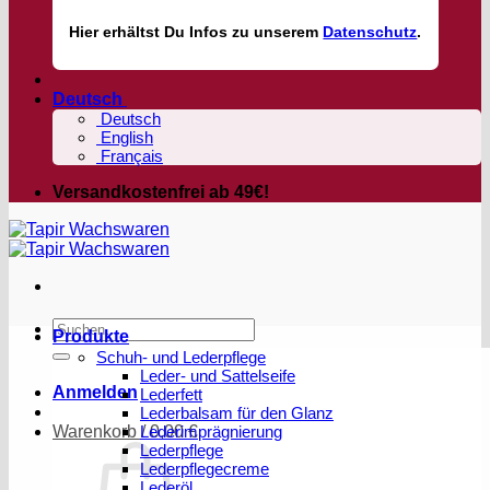
Hier
erhältst
Du Infos zu unserem
Datenschutz
.
Deutsch
Deutsch
English
Français
Versandkostenfrei ab 49€!
Suchen
Produkte
nach:
Schuh- und Lederpflege
Leder- und Sattelseife
Anmelden
Lederfett
Lederbalsam für den Glanz
Warenkorb /
Lederimprägnierung
0,00
€
Lederpflege
Lederpflegecreme
Lederöl