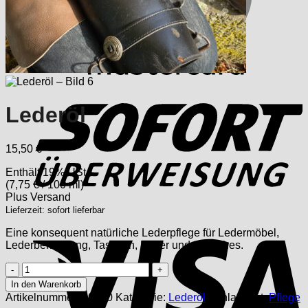
S
Lederöl
15,50
€
Enthält 19% USt.
(
7,75
€
/ 100 ml)
Plus
Versand
Lieferzeit: sofort lieferbar
V
Eine konsequent natürliche Lederpflege für Ledermöbel,
Lederbekleidung, Taschen, Koffer und ähnliches.
Lederöl
Menge
In den Warenkorb
Artikelnummer:
30200
Kategorie:
Lederöl
Schlagwort:
Pflege