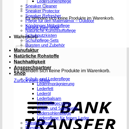
Ledersohlenpflege
Sneaker Cleaner
Sneaker Protector
Sneaker Refresher
Es befinden sich keine Produkte im Warenkorb.
Pflege für den Materialmix – Outdoor
Köndringer Möbelpflege
Zurück zum Shop
Natürliche Kunststoffpflege
Schuhputzkisten
Warenkorb
Schuhpflege-Sets
Bürsten und Zubehör
Manufaktur
Natürliche Rohstoffe
Nachhaltigkeit
Ansprechpartner
Es befinden sich keine Produkte im Warenkorb.
Shop
Schuh- und Lederpflege
Zurück zum Shop
Lederimprägnierung
Lederfett
Lederöl
T
Lederbalsam
Lederpflegecreme
Leder- und Sattelseife
Ledersohlenpflege
Lederpflege für feines Leder
Sneakerpflege
Bürsten