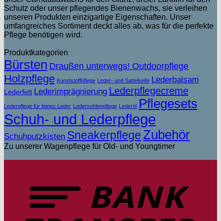
Schutz oder unser pflegendes Bienenwachs, sie verleihen
unseren Produkten einzigartige Eigenschaften. Unser
umfangreiches Sortiment deckt alles ab, was für die perfekte
Pflege benötigen wird.
Produktkategorien
Bürsten
Draußen unterwegs! Outdoorpflege
Holzpflege
Lederbalsam
Kunststoffpflege
Leder- und Sattelseife
Lederpflegecreme
Lederimprägnierung
Lederfett
Pflegesets
Lederpflege für feines Leder
Ledersohlenpflege
Lederöl
Schuh- und Lederpflege
Zubehör
Sneakerpflege
Schuhputzkisten
Zu unserer Wagenpflege für Old- und Youngtimer
T