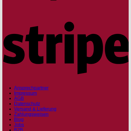
S
Ansprechpartner
Impressum
AGB
Datenschutz
Versand & Lieferung
Zahlungsweisen
Blog
Jobs
B2B