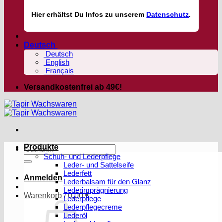
Hier
erhältst
Du Infos zu unserem
Datenschutz
.
Deutsch
Deutsch
English
Français
Versandkostenfrei ab 49€!
Produkte
Suchen
Schuh- und Lederpflege
nach:
Leder- und Sattelseife
Lederfett
Anmelden
Lederbalsam für den Glanz
Lederimprägnierung
Warenkorb /
0,00
€
Lederpflege
Lederpflegecreme
Lederöl