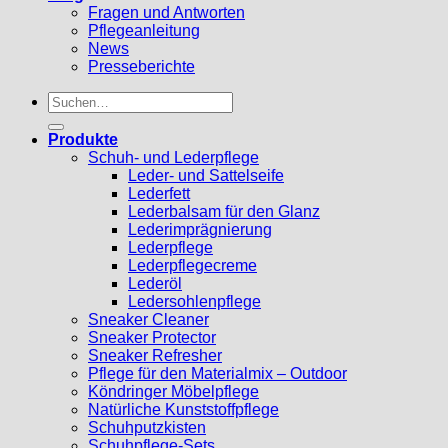
Fragen und Antworten
Pflegeanleitung
News
Presseberichte
Suchen
nach:
Produkte
Schuh- und Lederpflege
Leder- und Sattelseife
Lederfett
Lederbalsam für den Glanz
Lederimprägnierung
Lederpflege
Lederpflegecreme
Lederöl
Ledersohlenpflege
Sneaker Cleaner
Sneaker Protector
Sneaker Refresher
Pflege für den Materialmix – Outdoor
Köndringer Möbelpflege
Natürliche Kunststoffpflege
Schuhputzkisten
Schuhpflege-Sets