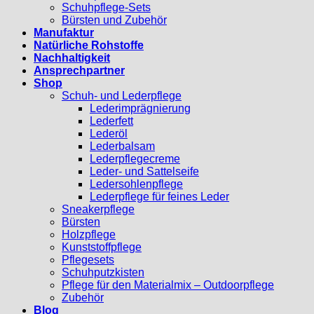
Schuhpflege-Sets
Bürsten und Zubehör
Manufaktur
Natürliche Rohstoffe
Nachhaltigkeit
Ansprechpartner
Shop
Schuh- und Lederpflege
Lederimprägnierung
Lederfett
Lederöl
Lederbalsam
Lederpflegecreme
Leder- und Sattelseife
Ledersohlenpflege
Lederpflege für feines Leder
Sneakerpflege
Bürsten
Holzpflege
Kunststoffpflege
Pflegesets
Schuhputzkisten
Pflege für den Materialmix – Outdoorpflege
Zubehör
Blog