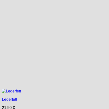
Lederfett
21,50
€