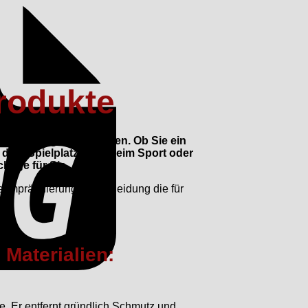
produkte
, Bekleidung und Taschen. Ob Sie ein
 dem Spielplatz sind, beim Sport oder
tige für Sie.
 Imprägnierung für Bekleidung die für
 Materialien:
e. Er entfernt gründlich Schmutz und