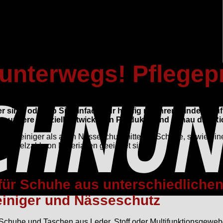
 unterwegs! Pflege
r die ideale Lösung zur Pflege und zum Schutz Ihrer Schuhe
sind, oder ob Sie einfach nur häufig mit Ihren Kindern auf
 unsere speziell entwickelten Produkte sind genau das Rich
wohl Reiniger als auch Nässeschutzmittel für Schuhe, sowie eine
ine Vielzahl von Materialien geeignet sind.
 für Schuhe
aus unterschiedlichen
iniger und Nässeschutz
r Schuhe und Taschen aus Leder, Stoff oder Multifunktionsgeweb