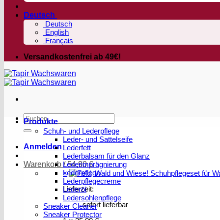
Deutsch
Deutsch
English
Français
Versandkostenfrei ab 49€!
Suchen
Produkte
nach:
Schuh- und Lederpflege
Leder- und Sattelseife
Anmelden
Lederfett
Lederbalsam für den Glanz
Warenkorb /
Lederimprägnierung
54,90
€
Lederpflege
×
Lederpflegecreme
Lieferzeit:
Lederöl
Ledersohlenpflege
sofort lieferbar
Sneaker Cleaner
Sneaker Protector