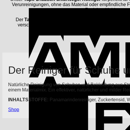
Verunreinigungen, ohne das Material oder empfindliche F
Funktionskleidung gee
Der
Tapir Draußen unterwegs
! Nässeschutz
bietet o
verschiedene Materialien wie Leder, Stoff und Funktio
Barfussschuhe trocken bleib
Der Reiniger für Schuhe 
Natürliche Reinigung von Schuhen und Bekleidung aus Sto
einem Materialmix. Ein effektiver, natürlicher und milder Rei
INHALTSSTOFFE:
Panamarindenreiniger, Zuckertensid, W
Shop