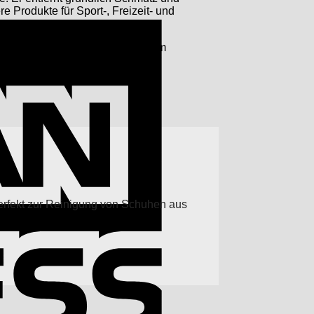
 Produkte für Sport-, Freizeit- und
American
Express
 Er wurde speziell entwickelt, um
, dass Ihre Schuhe, Stiefel oder
erden.
erfekt zur Reinigung von Schuhen aus