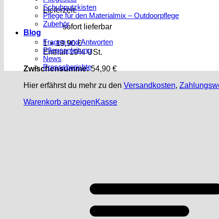
Schuhputzkisten
Lieferzeit:
Pflege für den Materialmix – Outdoorpflege
Zubehör
sofort lieferbar
Blog
Fragen und Antworten
1 ×
19,90
€
Pflegeanleitung
Enthält 19% USt.
News
Presseberichte
Zwischensumme:
54,90
€
Hier erfährst du mehr zu den
Versandkosten
,
Zahlungsw
Warenkorb anzeigen
Kasse