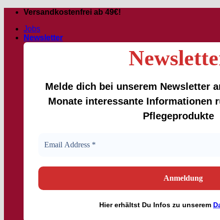
Zum
Versandkostenfrei ab 49€!
Inhalt
Jobs
springen
Newsletter
Newslette
Melde dich bei unserem Newsletter an
Monate interessante Informationen
Pflegeprodukte
Hier
erhältst
Du Infos zu unserem
D