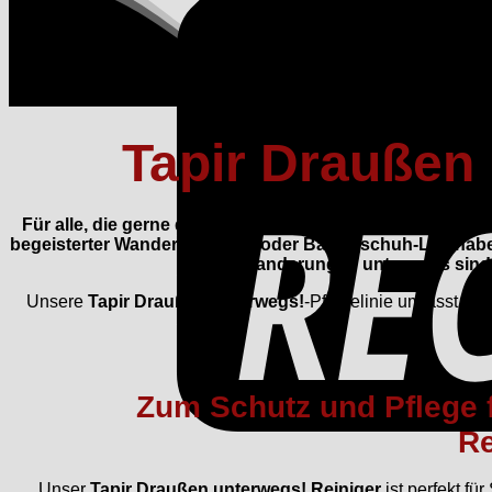
Tapir Draußen
Für alle, die gerne draußen unterwegs sind, bietet Tapi
begeisterter Wanderer, Läufer oder Barfußschuh-Liebhaber 
auf Wanderungen unterwegs sind –
Unsere
Tapir Draußen unterwegs!
-Pflegelinie umfasst so
e
Zum Schutz und Pflege
Re
Unser
Tapir Draußen unterwegs! Reiniger
ist perfekt fü