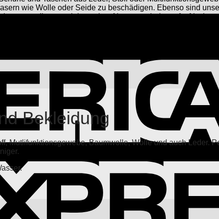
asern wie Wolle oder Seide zu beschädigen. Ebenso sind unsere
ignet, um diese nach intensiver Nutzung wieder aufzufrischen.
ptimalen Schutz vor Feuchtigkeit und Verschmutzung für Schuhe.
nsgewebe zuverlässig zu imprägnieren. Dieser Schutz sorgt dafür
en und ihre Funktionalität sowie ihr Aussehen lange bewahrt w
und Bekleidung
ff, Mutlifunktionsgewebe, Baumwolle, Wolle und auch Leder. P
niger.
asser.