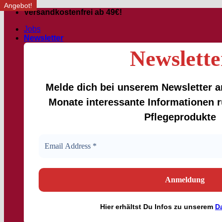
Angebot!
Angebot!
Angebot!
Angebot!
Angebot!
Angebot!
Angebot!
Angebot!
Zum
Versandkostenfrei ab 49€!
Inhalt
Jobs
springen
Newsletter
Newslette
Melde dich bei unserem Newsletter an
Monate interessante Informationen
Pflegeprodukte
Hier
erhältst
Du Infos zu unserem
D