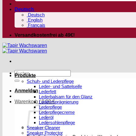
Deutsch
Deutsch
English
Français
Versandkostenfrei ab 49€!
Suchen
Produkte
nach:
Schuh- und Lederpflege
Leder- und Sattelseife
Anmelden
Lederfett
Lederbalsam für den Glanz
Warenkorb /
0,00
€
Lederimprägnierung
Lederpflege
Lederpflegecreme
Lederöl
Ledersohlenpflege
Sneaker Cleaner
Sneaker Protector