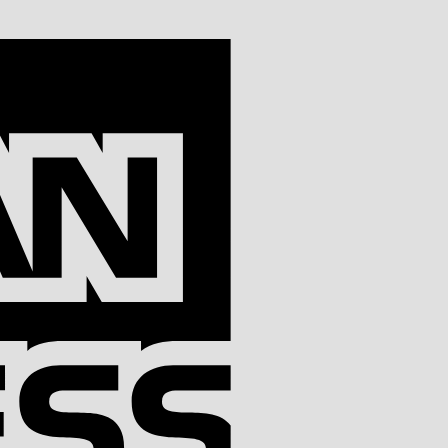
American
Express