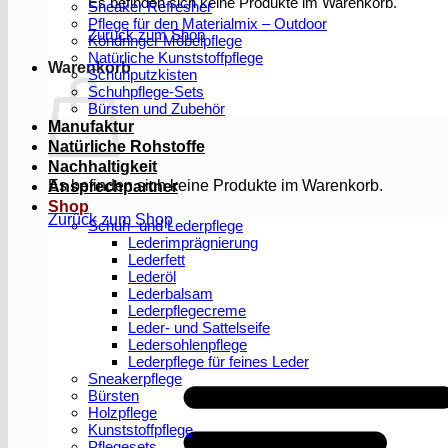
Es befinden sich keine Produkte im Warenkorb.
Sneaker Refresher
Pflege für den Materialmix – Outdoor
Zurück zum Shop
Köndringer Möbelpflege
Natürliche Kunststoffpflege
Warenkorb
Schuhputzkisten
Schuhpflege-Sets
Bürsten und Zubehör
Manufaktur
Natürliche Rohstoffe
Nachhaltigkeit
Es befinden sich keine Produkte im Warenkorb.
Ansprechpartner
Shop
Zurück zum Shop
Schuh- und Lederpflege
Lederimprägnierung
Lederfett
Lederöl
Lederbalsam
Lederpflegecreme
Leder- und Sattelseife
Ledersohlenpflege
Lederpflege für feines Leder
Sneakerpflege
Bürsten
Holzpflege
Kunststoffpflege
Pflegesets