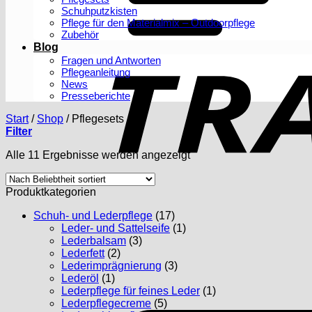
Schuhputzkisten
Pflege für den Materialmix – Outdoorpflege
Zubehör
Blog
Fragen und Antworten
Pflegeanleitung
News
Presseberichte
Start
/
Shop
/
Pflegesets
Filter
Nach
Alle 11 Ergebnisse werden angezeigt
Beliebtheit
sortiert
Produktkategorien
Schuh- und Lederpflege
(17)
Leder- und Sattelseife
(1)
Lederbalsam
(3)
Lederfett
(2)
Lederimprägnierung
(3)
Lederöl
(1)
Lederpflege für feines Leder
(1)
Lederpflegecreme
(5)