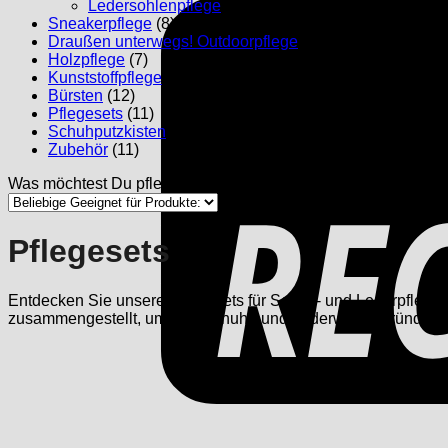
Ledersohlenpflege
(1)
Sneakerpflege
(8)
Draußen unterwegs! Outdoorpflege
(4)
Holzpflege
(7)
Kunststoffpflege
(1)
Bürsten
(12)
Pflegesets
(11)
Schuhputzkisten
(3)
Zubehör
(11)
Was möchtest Du pflegen:
Pflegesets
Entdecken Sie unsere Pflegesets für Schuh- und Lederpflege, di
zusammengestellt, um Ihre Schuhe und Lederwaren gründlich zu