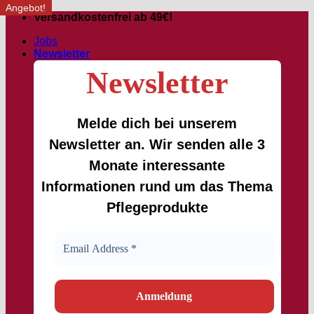
Angebot!
Angebot!
Zum
Versandkostenfrei ab 49€!
Inhalt
Jobs
springen
Newsletter
Newsletter
Melde dich bei unserem
Newsletter an. Wir senden alle 3
Monate interessante
Informationen rund um das Thema
Pflegeprodukte