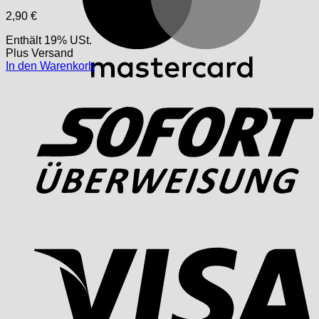
2,90
€
Enthält 19% USt.
Plus
Versand
In den Warenkorb
S
V