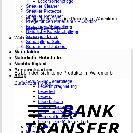
Ledersohlenpflege
Sneaker Cleaner
Sneaker Protector
Sneaker Refresher
Es befinden sich keine Produkte im Warenkorb.
Pflege für den Materialmix – Outdoor
Köndringer Möbelpflege
Zurück zum Shop
Natürliche Kunststoffpflege
Schuhputzkisten
Warenkorb
Schuhpflege-Sets
Bürsten und Zubehör
Manufaktur
Natürliche Rohstoffe
Nachhaltigkeit
Ansprechpartner
Es befinden sich keine Produkte im Warenkorb.
Shop
Schuh- und Lederpflege
Zurück zum Shop
Lederimprägnierung
Lederfett
Lederöl
T
Lederbalsam
Lederpflegecreme
Leder- und Sattelseife
Ledersohlenpflege
Lederpflege für feines Leder
Sneakerpflege
Bürsten