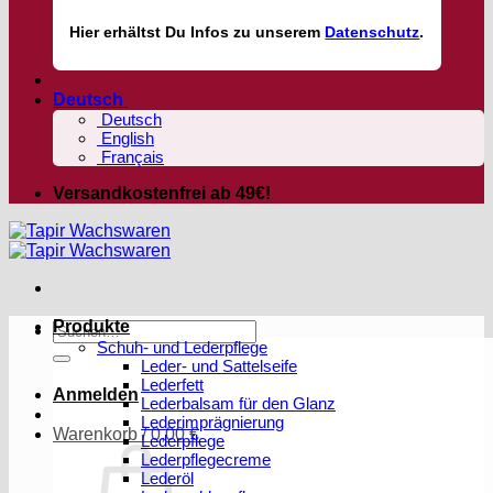
Hier
erhältst
Du Infos zu unserem
Datenschutz
.
Deutsch
Deutsch
English
Français
Versandkostenfrei ab 49€!
Produkte
Suchen
Schuh- und Lederpflege
nach:
Leder- und Sattelseife
Lederfett
Anmelden
Lederbalsam für den Glanz
Lederimprägnierung
Warenkorb /
0,00
€
Lederpflege
Lederpflegecreme
Lederöl