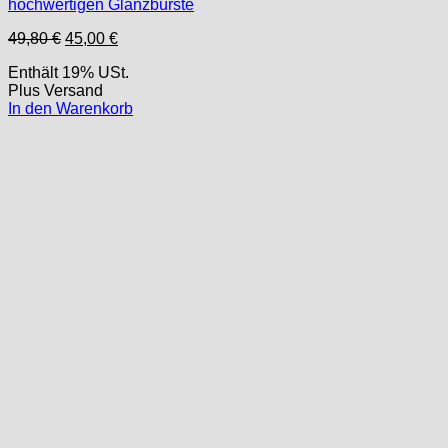
hochwertigen Glanzbürste
Ursprünglicher
Aktueller
49,80
€
45,00
€
Preis
Preis
Enthält 19% USt.
war:
ist:
Plus
Versand
49,80 €
45,00 €.
In den Warenkorb