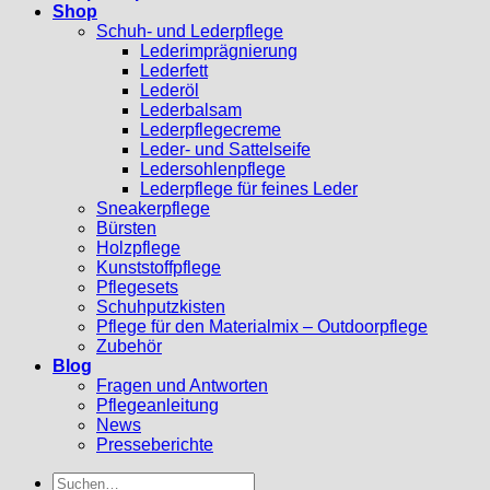
Shop
Schuh- und Lederpflege
Lederimprägnierung
Lederfett
Lederöl
Lederbalsam
Lederpflegecreme
Leder- und Sattelseife
Ledersohlenpflege
Lederpflege für feines Leder
Sneakerpflege
Bürsten
Holzpflege
Kunststoffpflege
Pflegesets
Schuhputzkisten
Pflege für den Materialmix – Outdoorpflege
Zubehör
Blog
Fragen und Antworten
Pflegeanleitung
News
Presseberichte
Suchen