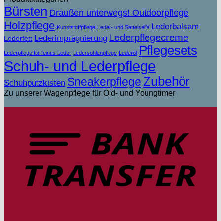
Bürsten
Draußen unterwegs! Outdoorpflege
Holzpflege
Lederbalsam
Kunststoffpflege
Leder- und Sattelseife
Lederpflegecreme
Lederimprägnierung
Lederfett
Pflegesets
Lederpflege für feines Leder
Ledersohlenpflege
Lederöl
Schuh- und Lederpflege
Zubehör
Sneakerpflege
Schuhputzkisten
Zu unserer Wagenpflege für Old- und Youngtimer
T