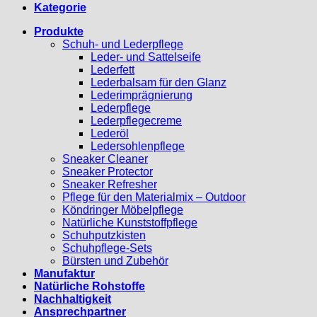
Kategorie
Produkte
Schuh- und Lederpflege
Leder- und Sattelseife
Lederfett
Lederbalsam für den Glanz
Lederimprägnierung
Lederpflege
Lederpflegecreme
Lederöl
Ledersohlenpflege
Sneaker Cleaner
Sneaker Protector
Sneaker Refresher
Pflege für den Materialmix – Outdoor
Köndringer Möbelpflege
Natürliche Kunststoffpflege
Schuhputzkisten
Schuhpflege-Sets
Bürsten und Zubehör
Manufaktur
Natürliche Rohstoffe
Nachhaltigkeit
Ansprechpartner