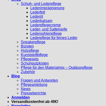
Schuh- und Lederpflege
Lederimprägnierung
Lederfett
Lederöl
Lederbalsam
Lederpflegecreme
Leder- und Sattelseife
Ledersohlenpflege
Lederpflege für feines Leder
Sneakerpflege
Bürsten
Holzpflege
Kunststoffpflege
Pflegesets
Schuhputzkisten
Pflege für den Materialmix – Outdoorpflege
Zubehör
Blog
Fragen und Antworten
Pflegeanleitung
News
Presseberichte
Anmelden
Versandkostenfrei ab 49€!
Newsletter