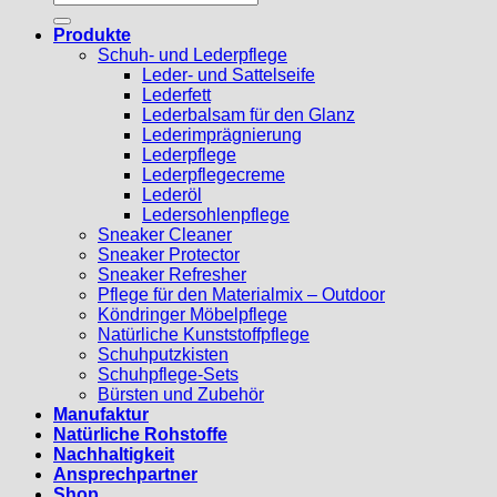
nach:
Produkte
Schuh- und Lederpflege
Leder- und Sattelseife
Lederfett
Lederbalsam für den Glanz
Lederimprägnierung
Lederpflege
Lederpflegecreme
Lederöl
Ledersohlenpflege
Sneaker Cleaner
Sneaker Protector
Sneaker Refresher
Pflege für den Materialmix – Outdoor
Köndringer Möbelpflege
Natürliche Kunststoffpflege
Schuhputzkisten
Schuhpflege-Sets
Bürsten und Zubehör
Manufaktur
Natürliche Rohstoffe
Nachhaltigkeit
Ansprechpartner
Shop