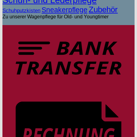
Zubehör
Sneakerpflege
Schuhputzkisten
Zu unserer Wagenpflege für Old- und Youngtimer
T