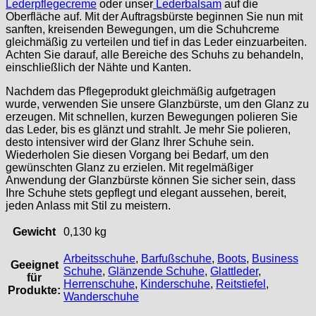
Lederpflegecreme
oder unser
Lederbalsam
auf die
Oberfläche auf. Mit der Auftragsbürste beginnen Sie nun mit
sanften, kreisenden Bewegungen, um die Schuhcreme
gleichmäßig zu verteilen und tief in das Leder einzuarbeiten.
Achten Sie darauf, alle Bereiche des Schuhs zu behandeln,
einschließlich der Nähte und Kanten.
Nachdem das Pflegeprodukt gleichmäßig aufgetragen
wurde, verwenden Sie unsere Glanzbürste, um den Glanz zu
erzeugen. Mit schnellen, kurzen Bewegungen polieren Sie
das Leder, bis es glänzt und strahlt. Je mehr Sie polieren,
desto intensiver wird der Glanz Ihrer Schuhe sein.
Wiederholen Sie diesen Vorgang bei Bedarf, um den
gewünschten Glanz zu erzielen. Mit regelmäßiger
Anwendung der Glanzbürste können Sie sicher sein, dass
Ihre Schuhe stets gepflegt und elegant aussehen, bereit,
jeden Anlass mit Stil zu meistern.
Gewicht
0,130 kg
Arbeitsschuhe
,
Barfußschuhe
,
Boots
,
Business
Geeignet
Schuhe
,
Glänzende Schuhe
,
Glattleder
,
für
Herrenschuhe
,
Kinderschuhe
,
Reitstiefel
,
Produkte:
Wanderschuhe