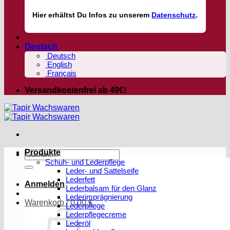
Hier
erhältst
Du Infos zu unserem
Datenschutz
.
Deutsch
Deutsch
English
Français
Versandkostenfrei ab 49€!
Produkte
Suchen
Schuh- und Lederpflege
nach:
Leder- und Sattelseife
Lederfett
Anmelden
Lederbalsam für den Glanz
Lederimprägnierung
Warenkorb /
0,00
€
Lederpflege
Lederpflegecreme
Lederöl