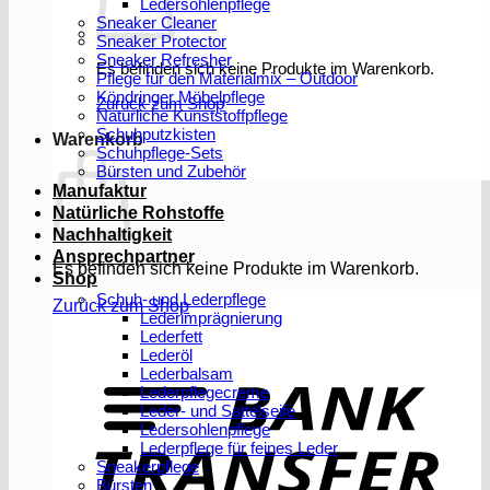
Ledersohlenpflege
Sneaker Cleaner
Sneaker Protector
Sneaker Refresher
Es befinden sich keine Produkte im Warenkorb.
Pflege für den Materialmix – Outdoor
Köndringer Möbelpflege
Zurück zum Shop
Natürliche Kunststoffpflege
Schuhputzkisten
Warenkorb
Schuhpflege-Sets
Bürsten und Zubehör
Manufaktur
Natürliche Rohstoffe
Nachhaltigkeit
Ansprechpartner
Es befinden sich keine Produkte im Warenkorb.
Shop
Schuh- und Lederpflege
Zurück zum Shop
Lederimprägnierung
Lederfett
Lederöl
T
Lederbalsam
Lederpflegecreme
Leder- und Sattelseife
Ledersohlenpflege
Lederpflege für feines Leder
Sneakerpflege
Bürsten