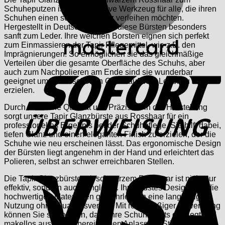
Schuheputzen ist das ultimative Werkzeug für alle, die ihren
Schuhen einen schönen Glanz verleihen möchten.
Hergestellt in Deutschland sind diese Bürsten besonders
sanft zum Leder. Ihre weichen Borsten eignen sich perfekt
zum Einmassieren der Tapir Pflegemittel, wie z.B. den
Imprägnierungen. So ermöglichen sie das gleichmäßige
S
Verteilen über die gesamte Oberfläche des Schuhs, aber
auch zum Nachpolieren am Ende sind sie wunderbar
geeignet um einen schönen Glanz auf dem Leder zu
erzielen.
Durch ihre hohe Qualität und Präzision in der Herstellung
sorgt unsere Tapir Glanzbürste aus Rosshaar für ein
professionelles Ergebnis bei der Schuhpflege. Sie hilft dabei,
tiefen Glanz und einen eleganten Finish zu erzielen, der die
Schuhe wie neu erscheinen lässt. Das ergonomische Design
der Bürsten liegt angenehm in der Hand und erleichtert das
V
Polieren, selbst an schwer erreichbaren Stellen.
Die Tapir Glanzbürste mit schwarzem Rosshaar ist nicht nur
effektiv, sondern auch langlebig. Ihr robustes Design und die
hochwertigen Materialien gewährleisten eine langfristige
Nutzung ohne Qualitätsverlust. Mit regelmäßiger Anwendung
können Sie sicher sein, dass Ihre Schuhe stets gepflegt und
makellos aussehen, bereit, jeden Anlass mit Stil zu meistern.