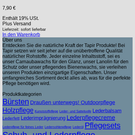
7,90
€
Enthält 19% USt.
Plus
Versand
Lieferzeit: sofort lieferbar
In den Warenkorb
Über uns
Entdecken Sie die natürliche Kraft der Tapir Produkte! Bei
Tapir setzen wir seit jeher auf die unübertroffene Qualität
natürlicher Rohstoffe. Jeder einzelne Inhaltsstoff, sei es
unser Carnaubawachs für den Glanz, unser Lanolin für den
Schutz oder unser pflegendes Bienenwachs, sie verleihen
unseren Produkten einzigartige Eigenschaften. Unser
umfangreiches Sortiment deckt alles ab, was für die perfekte
Pflege benötigen wird.
Produktkategorien
Bürsten
Draußen unterwegs! Outdoorpflege
Holzpflege
Lederbalsam
Kunststoffpflege
Leder- und Sattelseife
Lederpflegecreme
Lederimprägnierung
Lederfett
Pflegesets
Lederpflege für feines Leder
Ledersohlenpflege
Lederöl
Schuh- und Lederpflege