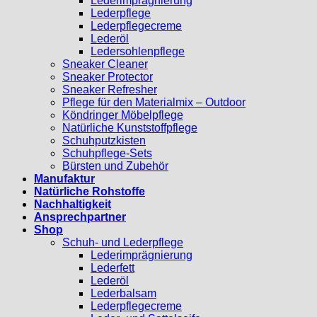
Lederimprägnierung
Lederpflege
Lederpflegecreme
Lederöl
Ledersohlenpflege
Sneaker Cleaner
Sneaker Protector
Sneaker Refresher
Pflege für den Materialmix – Outdoor
Köndringer Möbelpflege
Natürliche Kunststoffpflege
Schuhputzkisten
Schuhpflege-Sets
Bürsten und Zubehör
Manufaktur
Natürliche Rohstoffe
Nachhaltigkeit
Ansprechpartner
Shop
Schuh- und Lederpflege
Lederimprägnierung
Lederfett
Lederöl
Lederbalsam
Lederpflegecreme