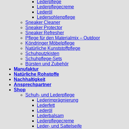
Lederpflege
Lederpflegecreme
Lederöl
Ledersohlenpflege
Sneaker Cleaner
Sneaker Protector
Sneaker Refresher
Pflege für den Materialmix – Outdoor
Köndringer Möbelpflege
Natürliche Kunststoffpflege
Schuhputzkisten
Schuhpflege-Sets
Bürsten und Zubehör
Manufaktur
Natürliche Rohstoffe
Nachhaltigkeit
Ansprechpartner
Shop
Schuh- und Lederpflege
Lederimprägnierung
Lederfett
Lederöl
Lederbalsam
Lederpflegecreme
Leder- und Sattelseife