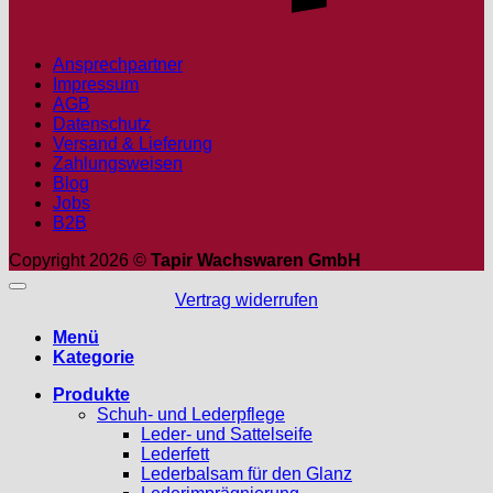
Ansprechpartner
Impressum
AGB
Datenschutz
Versand & Lieferung
Zahlungsweisen
Blog
Jobs
B2B
Copyright 2026 ©
Tapir Wachswaren GmbH
Vertrag widerrufen
Menü
Kategorie
Produkte
Schuh- und Lederpflege
Leder- und Sattelseife
Lederfett
Lederbalsam für den Glanz