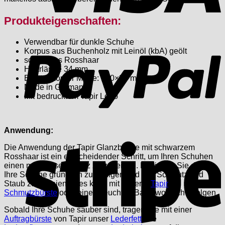
Produkteigenschaften:
P
Verwendbar für dunkle Schuhe
Korpus aus Buchenholz mit Leinöl (kbA) geölt
schwarzes Rosshaar
Haarlänge 34 mm
Bürstenkörper Maße: 160×34 mm
Made in Germany
Mit bedrucktem Tapir Logo
Anwendung:
S
Die Anwendung der Tapir Glanzbürste mit schwarzem
Rosshaar ist ein entscheidender Schritt, um Ihren Schuhen
einen makellosen Glanz zu verleihen. Beginnen Sie damit,
Ihre Schuhe gründlich zu reinigen und von Schmutz und
Staub zu befreien. Dies kann mit unserer
Tapir
Schmutzbürste
oder einem feuchten Baumwolltuch erfolgen.
Sobald Ihre Schuhe sauber sind, tragen Sie mit einer
Auftragbürste
von Tapir unser
Lederfett
, die