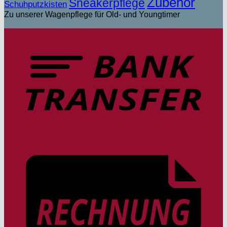
Zubehör
Sneakerpflege
Schuhputzkisten
Zu unserer Wagenpflege für Old- und Youngtimer
T