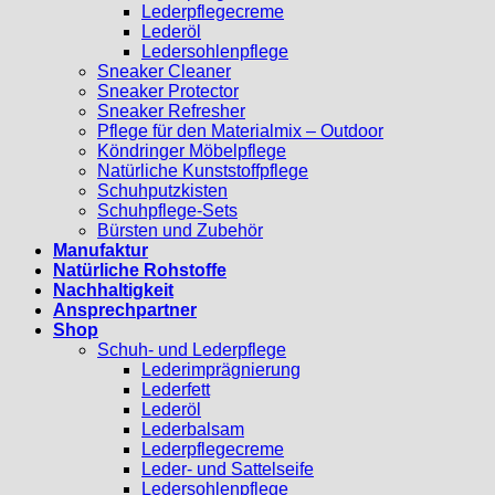
Lederpflegecreme
Lederöl
Ledersohlenpflege
Sneaker Cleaner
Sneaker Protector
Sneaker Refresher
Pflege für den Materialmix – Outdoor
Köndringer Möbelpflege
Natürliche Kunststoffpflege
Schuhputzkisten
Schuhpflege-Sets
Bürsten und Zubehör
Manufaktur
Natürliche Rohstoffe
Nachhaltigkeit
Ansprechpartner
Shop
Schuh- und Lederpflege
Lederimprägnierung
Lederfett
Lederöl
Lederbalsam
Lederpflegecreme
Leder- und Sattelseife
Ledersohlenpflege