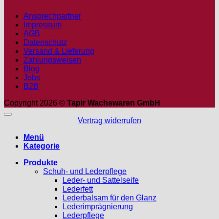
Ansprechpartner
Impressum
AGB
Datenschutz
Versand & Lieferung
Zahlungsweisen
Blog
Jobs
B2B
Copyright 2026 ©
Tapir Wachswaren GmbH
Vertrag widerrufen
Menü
Kategorie
Produkte
Schuh- und Lederpflege
Leder- und Sattelseife
Lederfett
Lederbalsam für den Glanz
Lederimprägnierung
Lederpflege