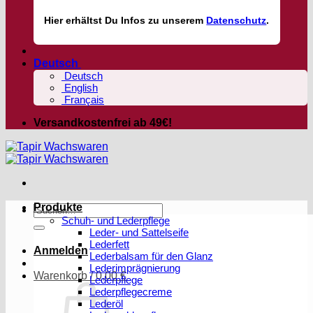
Hier
erhältst
Du Infos zu unserem
Datenschutz
.
Deutsch
Deutsch
English
Français
Versandkostenfrei ab 49€!
Produkte
Suchen
Schuh- und Lederpflege
nach:
Leder- und Sattelseife
Lederfett
Anmelden
Lederbalsam für den Glanz
Lederimprägnierung
Warenkorb /
0,00
€
Lederpflege
Lederpflegecreme
Lederöl