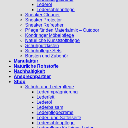
Lederöl
Ledersohlenpflege
Sneaker Cleaner
Sneaker Protector
Sneaker Refresher
Pflege für den Materialmix – Outdoor
Köndringer Möbelpflege
Natürliche Kunststoffpflege
Schuhputzkisten
Schuhpflege-Sets
Bürsten und Zubehör
Manufaktur
Natürliche Rohstoffe
Nachhaltigkeit
Ansprechpartner
Shop
Schuh- und Lederpflege
Lederimprägnierung
Lederfett
Lederöl
Lederbalsam
Lederpflegecreme
Leder- und Sattelseife
Ledersohlenpflege
Lederpflege für feines Leder