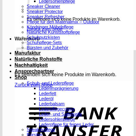
Ledersohlenpflege
Sneaker Cleaner
Sneaker Protector
Sneaker Refresher
Es befinden sich keine Produkte im Warenkorb.
Pflege für den Materialmix – Outdoor
Köndringer Möbelpflege
Zurück zum Shop
Natürliche Kunststoffpflege
Schuhputzkisten
Warenkorb
Schuhpflege-Sets
Bürsten und Zubehör
Manufaktur
Natürliche Rohstoffe
Nachhaltigkeit
Ansprechpartner
Es befinden sich keine Produkte im Warenkorb.
Shop
Schuh- und Lederpflege
Zurück zum Shop
Lederimprägnierung
Lederfett
Lederöl
T
Lederbalsam
Lederpflegecreme
Leder- und Sattelseife
Ledersohlenpflege
Lederpflege für feines Leder
Sneakerpflege
Bürsten