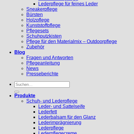
Lederpflege für feines Leder
Sneakerpflege
Bürsten
Holzpflege
Kunststoffpflege
Pflegesets
Schuhputzkisten
Pflege für den Materialmix – Outdoorpflege
Zubehör
Blog
Fragen und Antworten
Pflegeanleitung
News
Presseberichte
Suchen
nach:
Produkte
Schuh- und Lederpflege
Leder- und Sattelseife
Lederfett
Lederbalsam für den Glanz
Lederimprägnierung
Lederpflege
Lederpflegecreme