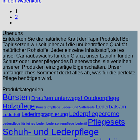
In den Warenkorb
1
2
Über uns
Entdecken Sie die natürliche Kraft der Tapir Produkte! Bei
Tapir setzen wir seit jeher auf die unübertroffene Qualität
natürlicher Rohstoffe. Jeder einzelne Inhaltsstoff, sei es
unser Carnaubawachs für den Glanz, unser Lanolin für den
Schutz oder unser pflegendes Bienenwachs, sie verleihen
unseren Produkten einzigartige Eigenschaften. Unser
umfangreiches Sortiment deckt alles ab, was für die perfekte
Pflege benötigen wird.
Produktkategorien
Bürsten
Draußen unterwegs! Outdoorpflege
Holzpflege
Lederbalsam
Kunststoffpflege
Leder- und Sattelseife
Lederpflegecreme
Lederimprägnierung
Lederfett
Pflegesets
Lederpflege für feines Leder
Ledersohlenpflege
Lederöl
Schuh- und Lederpflege