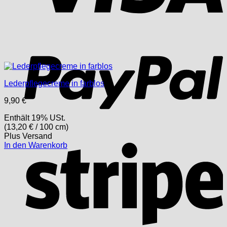
P
Lederpflegecreme in farblos
9,90
€
Enthält 19% USt.
(
13,20
€
/ 100 cm)
Plus
Versand
S
In den Warenkorb