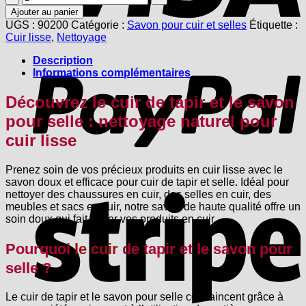
de
Ajouter au panier
Cuir
UGS :
90200
Catégorie :
Savon pour cuir et selles
Étiquette :
et
Cuir lisse
,
Nettoyage
savon
P
pour
Description
selle
Informations complémentaires
Découvrez le cuir de tapir et le savon
pour selle :
nettoyage naturel pour
cuir lisse
Prenez soin de vos précieux produits en cuir lisse avec le
savon doux et efficace pour cuir de tapir et selle. Idéal pour
S
nettoyer des chaussures en cuir, des selles en cuir, des
meubles et sacs en cuir, notre savon de haute qualité offre un
soin doux qui fait briller vos produits en cuir.
Pourquoi
le cuir
de tapir et le savon pour
selle ?
Le cuir de tapir et le savon pour selle convaincent grâce à