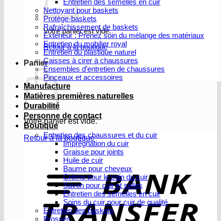
Entretien des semelles en cuir
Nettoyant pour baskets
Protège-baskets
Rafraîchissement de baskets
Votre panier est vide.
Extérieur : Prenez soin du mélange des matériaux
Entretien du mobilier royal
Retour à la boutique
Entretien du plastique naturel
Caisses à cirer à chaussures
Panier
Ensembles d’entretien de chaussures
Pinceaux et accessoires
Manufacture
Matières premières naturelles
Durabilité
Personne de contact
Votre panier est vide.
Boutique
Entretien des chaussures et du cuir
Retour à la boutique
Imprégnation du cuir
Graisse pour joints
V
Huile de cuir
b
Baume pour cheveux
Crème pour le soin du cuir
Savon pour cuir et selles
Entretien des semelles en cuir
Soins du cuir pour cuir de qualité
Entretien des baskets
Brosses