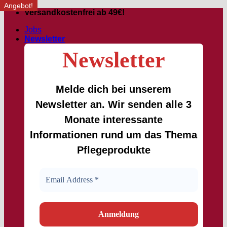
Angebot!
Angebot!
Angebot!
Passer
Versandkostenfrei ab 49€!
au
Jobs
contenu
Newsletter
Newsletter
Melde dich bei unserem
Newsletter an. Wir senden alle 3
Monate interessante
Informationen rund um das Thema
Pflegeprodukte