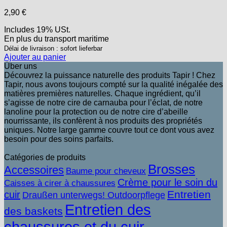
2,90
€
Includes 19% USt.
En plus
du transport
maritime
Délai de livraison : sofort lieferbar
Ajouter au panier
Über uns
Découvrez la puissance naturelle des produits Tapir ! Chez
Tapir, nous avons toujours compté sur la qualité inégalée des
matières premières naturelles. Chaque ingrédient, qu’il
s’agisse de notre cire de carnauba pour l’éclat, de notre
lanoline pour la protection ou de notre cire d’abeille
nourrissante, ils confèrent à nos produits des propriétés
uniques. Notre large gamme couvre tout ce dont vous avez
besoin pour des soins parfaits.
Catégories de produits
Brosses
Accessoires
Baume pour cheveux
Crème pour le soin du
Caisses à cirer à chaussures
Entretien
cuir
Draußen unterwegs! Outdoorpflege
Entretien des
des baskets
chaussures et du cuir