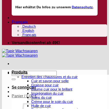
Hier
erhältst
Du Infos zu unserem
Datenschutz
.
Français
Deutsch
English
Français
Versandkostenfrei ab 49€!
Produits
Recherche
Entretien des chaussures et du cuir
pour :
Cuir et savon pour selle
Graisse pour cuir
Se connecter
Baume cuir pour le brillant
Imprégnation du cuir
Panier /
0,00
€
Soins du cuir
Crème pour le soin du cuir
Huile de cuir