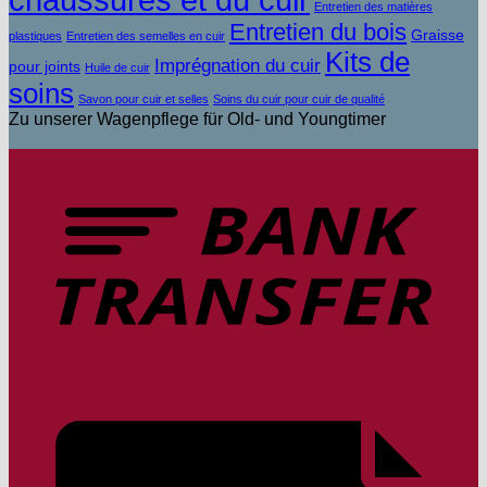
Entretien des matières
Entretien du bois
Graisse
plastiques
Entretien des semelles en cuir
Kits de
Imprégnation du cuir
pour joints
Huile de cuir
soins
Savon pour cuir et selles
Soins du cuir pour cuir de qualité
Zu unserer Wagenpflege für Old- und Youngtimer
V
b