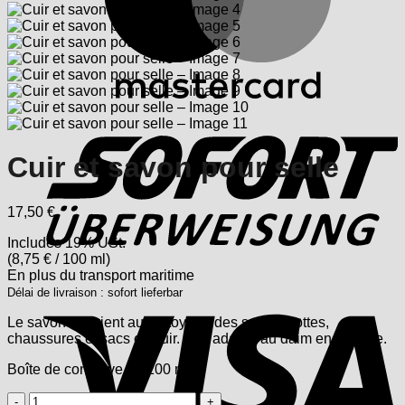
S
Cuir et savon pour selle
17,50
€
Includes 19% USt.
(
8,75
€
/ 100 ml)
En plus
du transport
maritime
V
Délai de livraison : sofort lieferbar
Le savon convient au nettoyage des selles, bottes,
chaussures et sacs en cuir. Pas adapté au daim en dsuède.
Boîte de conserve de 200 ml
quantité