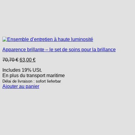
Apparence brillante – le set de soins pour la brillance
Le
Le
70,70
€
63,00
€
prix
prix
Includes 19% USt.
initial
actuel
En plus
du transport
maritime
était :
est :
70,70 €.
63,00 €.
Délai de livraison : sofort lieferbar
Ajouter au panier