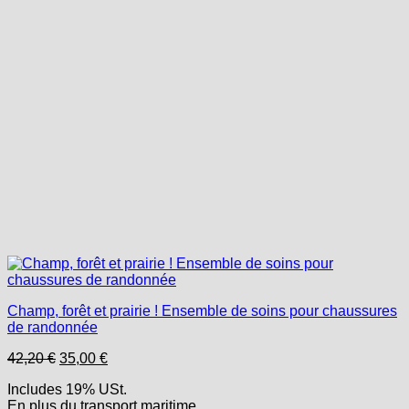
Champ, forêt et prairie ! Ensemble de soins pour chaussures
de randonnée
Le
Le
42,20
€
35,00
€
prix
prix
Includes 19% USt.
initial
actuel
En plus
du transport
maritime
était :
est :