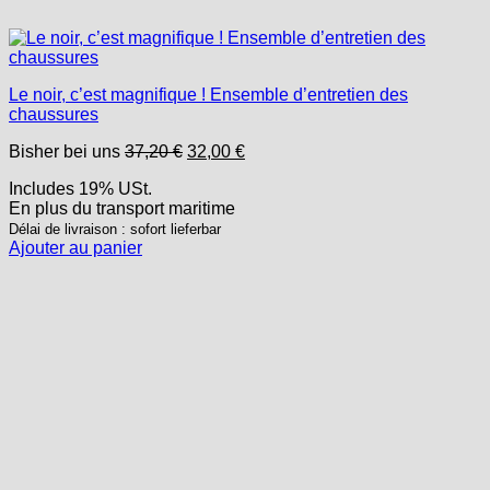
Le noir, c’est magnifique ! Ensemble d’entretien des
chaussures
Le
Le
Bisher bei uns
37,20
€
32,00
€
prix
prix
Includes 19% USt.
initial
actuel
En plus
du transport
maritime
était :
est :
37,20 €.
32,00 €.
Délai de livraison : sofort lieferbar
Ajouter au panier