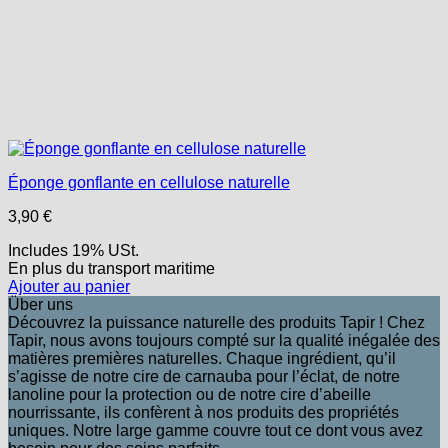
Éponge gonflante en cellulose naturelle
3,90
€
Includes 19% USt.
En plus
du transport
maritime
Ajouter au panier
Über uns
Découvrez la puissance naturelle des produits Tapir ! Chez
Tapir, nous avons toujours compté sur la qualité inégalée des
matières premières naturelles. Chaque ingrédient, qu’il
s’agisse de notre cire de carnauba pour l’éclat, de notre
lanoline pour la protection ou de notre cire d’abeille
nourrissante, ils confèrent à nos produits des propriétés
uniques. Notre large gamme couvre tout ce dont vous avez