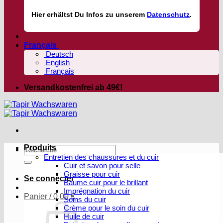
Hier
erhältst
Du Infos zu unserem
Datenschutz
.
Français
Deutsch
English
Français
Versandkostenfrei ab 49€!
Produits
Recherche
Entretien des chaussures et du cuir
pour :
Cuir et savon pour selle
Graisse pour cuir
Se connecter
Baume cuir pour le brillant
Imprégnation du cuir
Panier /
0,00
€
Soins du cuir
Crème pour le soin du cuir
Huile de cuir