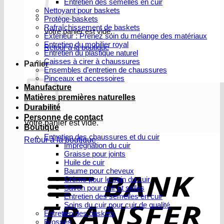
Entretien des semelles en cuir
Nettoyant pour baskets
Protège-baskets
Rafraîchissement de baskets
Votre panier est vide.
Extérieur : Prenez soin du mélange des matériaux
Entretien du mobilier royal
Retour à la boutique
Entretien du plastique naturel
Caisses à cirer à chaussures
Panier
Ensembles d’entretien de chaussures
Pinceaux et accessoires
Manufacture
Matières premières naturelles
Durabilité
Personne de contact
Votre panier est vide.
Boutique
Entretien des chaussures et du cuir
Retour à la boutique
Imprégnation du cuir
Graisse pour joints
V
Huile de cuir
b
Baume pour cheveux
Crème pour le soin du cuir
Savon pour cuir et selles
Entretien des semelles en cuir
Soins du cuir pour cuir de qualité
Entretien des baskets
Brosses