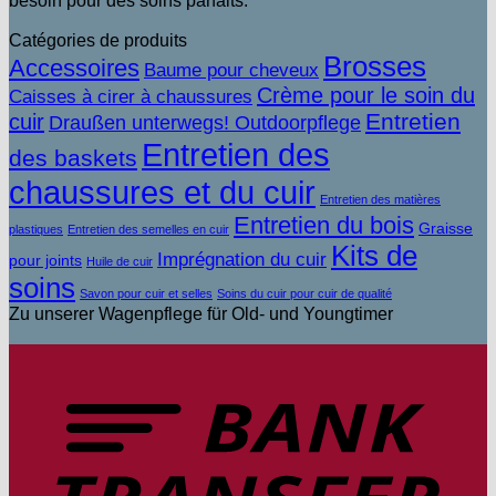
besoin pour des soins parfaits.
Catégories de produits
Brosses
Accessoires
Baume pour cheveux
Crème pour le soin du
Caisses à cirer à chaussures
Entretien
cuir
Draußen unterwegs! Outdoorpflege
Entretien des
des baskets
chaussures et du cuir
Entretien des matières
Entretien du bois
Graisse
plastiques
Entretien des semelles en cuir
Kits de
Imprégnation du cuir
pour joints
Huile de cuir
soins
Savon pour cuir et selles
Soins du cuir pour cuir de qualité
Zu unserer Wagenpflege für Old- und Youngtimer
V
b