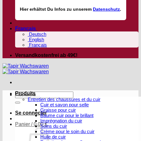
Hier
erhältst
Du Infos zu unserem
Datenschutz
.
Français
Deutsch
English
Français
Versandkostenfrei ab 49€!
Produits
Recherche
Entretien des chaussures et du cuir
pour :
Cuir et savon pour selle
Graisse pour cuir
Se connecter
Baume cuir pour le brillant
Imprégnation du cuir
Panier /
0,00
€
Soins du cuir
Crème pour le soin du cuir
Huile de cuir