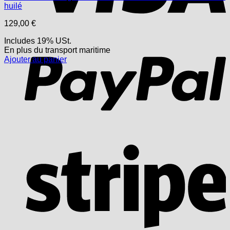
huilé
129,00
€
P
Includes 19% USt.
En plus
du transport
maritime
Ajouter au panier
S