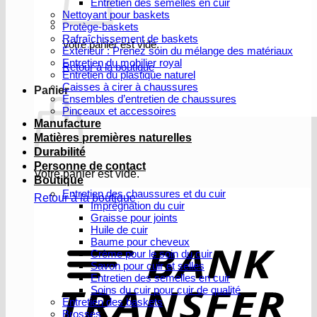
Entretien des semelles en cuir
Nettoyant pour baskets
Protège-baskets
Rafraîchissement de baskets
Votre panier est vide.
Extérieur : Prenez soin du mélange des matériaux
Entretien du mobilier royal
Retour à la boutique
Entretien du plastique naturel
Caisses à cirer à chaussures
Panier
Ensembles d’entretien de chaussures
Pinceaux et accessoires
Manufacture
Matières premières naturelles
Durabilité
Personne de contact
Votre panier est vide.
Boutique
Entretien des chaussures et du cuir
Retour à la boutique
Imprégnation du cuir
Graisse pour joints
V
Huile de cuir
b
Baume pour cheveux
Crème pour le soin du cuir
Savon pour cuir et selles
Entretien des semelles en cuir
Soins du cuir pour cuir de qualité
Entretien des baskets
Brosses