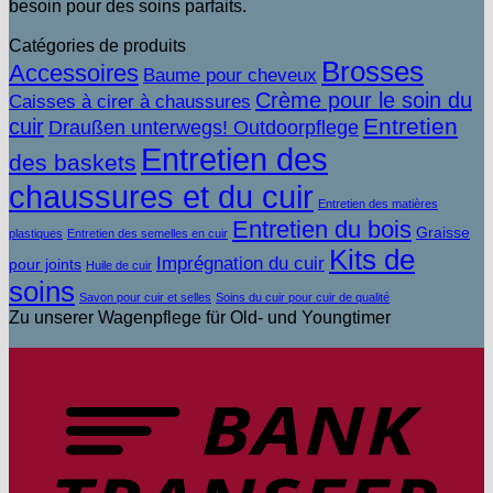
besoin pour des soins parfaits.
Catégories de produits
Brosses
Accessoires
Baume pour cheveux
Crème pour le soin du
Caisses à cirer à chaussures
Entretien
cuir
Draußen unterwegs! Outdoorpflege
Entretien des
des baskets
chaussures et du cuir
Entretien des matières
Entretien du bois
Graisse
plastiques
Entretien des semelles en cuir
Kits de
Imprégnation du cuir
pour joints
Huile de cuir
soins
Savon pour cuir et selles
Soins du cuir pour cuir de qualité
Zu unserer Wagenpflege für Old- und Youngtimer
V
b