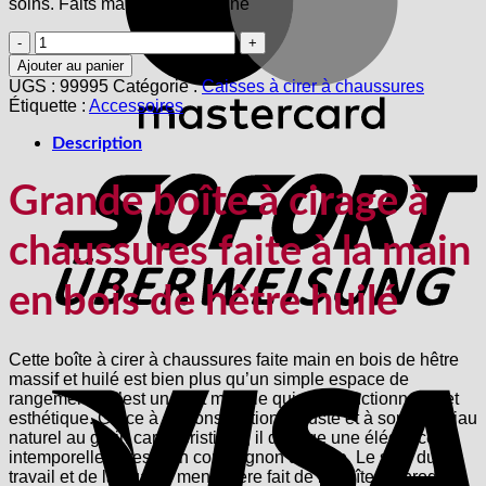
soins. Faits main en Allemagne
quantité
de
Ajouter au panier
Grande
UGS :
99995
Catégorie :
Caisses à cirer à chaussures
boîte
Étiquette :
Accessoires
à
cirage
S
Description
à
chaussures
Grande boîte à cirage à
faite
à
la
chaussures faite à la main
main
en
en bois de hêtre huilé
bois
de
hêtre
huilé
V
Cette boîte à cirer à chaussures faite main en bois de hêtre
massif et huilé est bien plus qu’un simple espace de
rangement – c’est un petit meuble qui allie fonctionnalité et
esthétique. Grâce à sa construction robuste et à son matériau
naturel au grain caractéristique, il dégage une élégance
intemporelle et reste un compagnon durable. Le soin du
travail et de la qualité menuisière fait de la boîte un produit