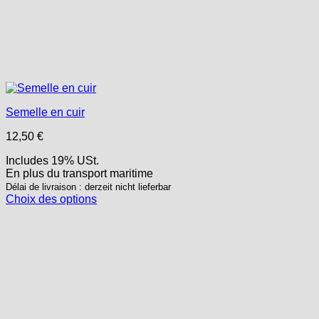
Semelle en cuir
12,50
€
Includes 19% USt.
En plus
du transport
maritime
Délai de livraison : derzeit nicht lieferbar
Choix des options
Ce
produit
a
plusieurs
variations.
Les
options
peuvent
être