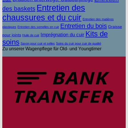
Entretien des
des baskets
chaussures et du cuir
Entretien des matières
Entretien du bois
Graisse
plastiques
Entretien des semelles en cuir
Kits de
Imprégnation du cuir
pour joints
Huile de cuir
soins
Savon pour cuir et selles
Soins du cuir pour cuir de qualité
Zu unserer Wagenpflege für Old- und Youngtimer
V
b