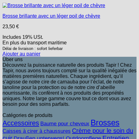
Brosse brillante avec un léger poil de chèvre
23,50
€
Includes 19% USt.
En plus
du transport
maritime
Délai de livraison : sofort lieferbar
Ajouter au panier
Über uns
Découvrez la puissance naturelle des produits Tapir ! Chez
Tapir, nous avons toujours compté sur la qualité inégalée des
matières premières naturelles. Chaque ingrédient, qu’il
s’agisse de notre cire de carnauba pour l’éclat, de notre
lanoline pour la protection ou de notre cire d’abeille
nourrissante, ils confèrent à nos produits des propriétés
uniques. Notre large gamme couvre tout ce dont vous avez
besoin pour des soins parfaits.
Catégories de produits
Brosses
Accessoires
Baume pour cheveux
Crème pour le soin du
Caisses à cirer à chaussures
Entretien
cuir
Draußen unterwegs! Outdoorpflege