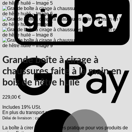
G
Grande boîte à cirage à
chaussures faite à la main en
bois de hêtre huilé
229,00
€
Includes 19% USt.
M
En plus
du transport
maritime
Délai de livraison : ca. 2-3 Werktage
La boîte à cirer les chaussures pratique pour vos produits de