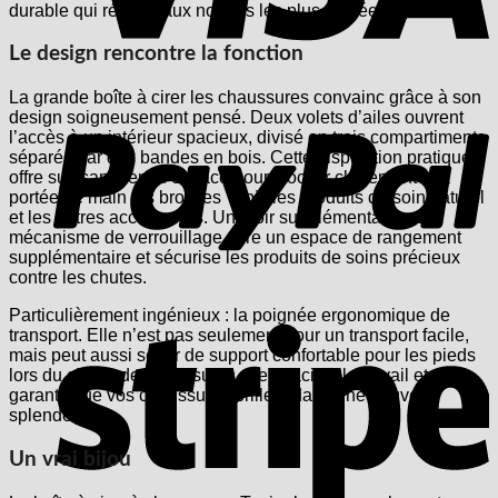
durable qui répond aux normes les plus élevées.
Le design rencontre la fonction
P
La grande boîte à cirer les chaussures convainc grâce à son
design soigneusement pensé. Deux volets d’ailes ouvrent
l’accès à un intérieur spacieux, divisé en trois compartiments
séparés par des bandes en bois. Cette disposition pratique
offre suffisamment d’espace pour stocker clairement et à
portée de main les brosses Tapir, les produits de soin naturel
et les autres accessoires. Un tiroir supplémentaire avec
mécanisme de verrouillage offre un espace de rangement
supplémentaire et sécurise les produits de soins précieux
contre les chutes.
S
Particulièrement ingénieux : la poignée ergonomique de
transport. Elle n’est pas seulement pour un transport facile,
mais peut aussi servir de support confortable pour les pieds
lors du cirage de chaussures. Cela facilite le travail et
garantit que vos chaussures brillent dans une nouvelle
splendeur.
Un vrai bijou