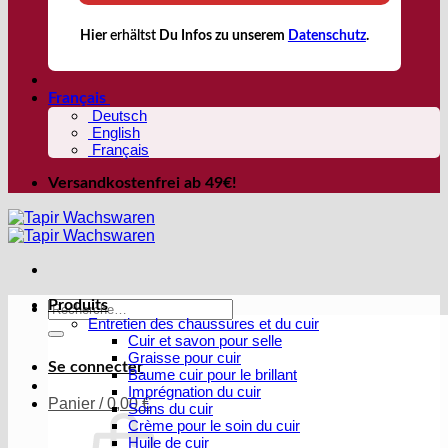
Hier
erhältst
Du Infos zu unserem
Datenschutz
.
Français
Deutsch
English
Français
Versandkostenfrei ab 49€!
Produits
Recherche
Entretien des chaussures et du cuir
pour :
Cuir et savon pour selle
Graisse pour cuir
Se connecter
Baume cuir pour le brillant
Imprégnation du cuir
Panier /
0,00
€
Soins du cuir
Crème pour le soin du cuir
Huile de cuir