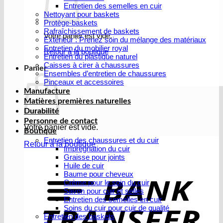
Entretien des semelles en cuir
Nettoyant pour baskets
Protège-baskets
Rafraîchissement de baskets
Votre panier est vide.
Extérieur : Prenez soin du mélange des matériaux
Entretien du mobilier royal
Retour à la boutique
Entretien du plastique naturel
Caisses à cirer à chaussures
Panier
Ensembles d’entretien de chaussures
Pinceaux et accessoires
Manufacture
Matières premières naturelles
Durabilité
Personne de contact
Votre panier est vide.
Boutique
Entretien des chaussures et du cuir
Retour à la boutique
Imprégnation du cuir
Graisse pour joints
V
Huile de cuir
b
Baume pour cheveux
Crème pour le soin du cuir
Savon pour cuir et selles
Entretien des semelles en cuir
Soins du cuir pour cuir de qualité
Entretien des baskets