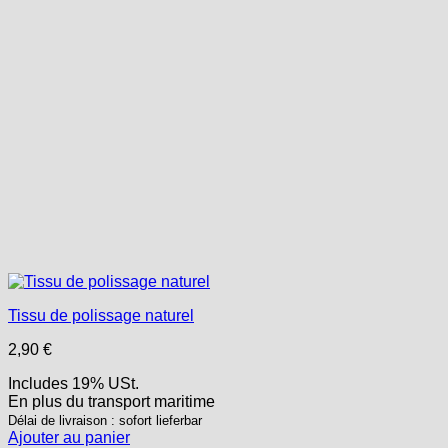
choisies
sur
la
page
du
produit
Tissu de polissage naturel
2,90
€
Includes 19% USt.
En plus
du transport
maritime
Délai de livraison : sofort lieferbar
Ajouter au panier