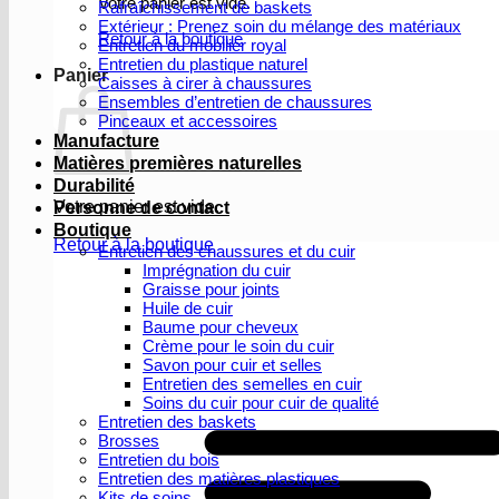
Votre panier est vide.
Rafraîchissement de baskets
Extérieur : Prenez soin du mélange des matériaux
Retour à la boutique
Entretien du mobilier royal
Entretien du plastique naturel
Panier
Caisses à cirer à chaussures
Ensembles d’entretien de chaussures
Pinceaux et accessoires
Manufacture
Matières premières naturelles
Durabilité
Votre panier est vide.
Personne de contact
Boutique
Retour à la boutique
Entretien des chaussures et du cuir
Imprégnation du cuir
Graisse pour joints
Huile de cuir
Baume pour cheveux
Crème pour le soin du cuir
Savon pour cuir et selles
Entretien des semelles en cuir
Soins du cuir pour cuir de qualité
Entretien des baskets
Brosses
Entretien du bois
Entretien des matières plastiques
Kits de soins