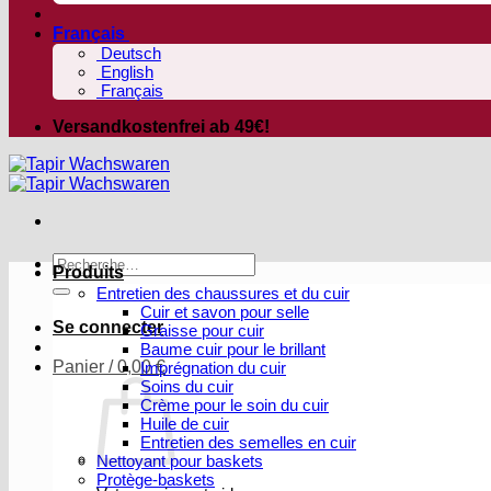
Français
Deutsch
English
Français
Versandkostenfrei ab 49€!
Recherche
Produits
pour :
Entretien des chaussures et du cuir
Cuir et savon pour selle
Se connecter
Graisse pour cuir
Baume cuir pour le brillant
Panier /
0,00
€
Imprégnation du cuir
Soins du cuir
Crème pour le soin du cuir
Huile de cuir
Entretien des semelles en cuir
Nettoyant pour baskets
Protège-baskets