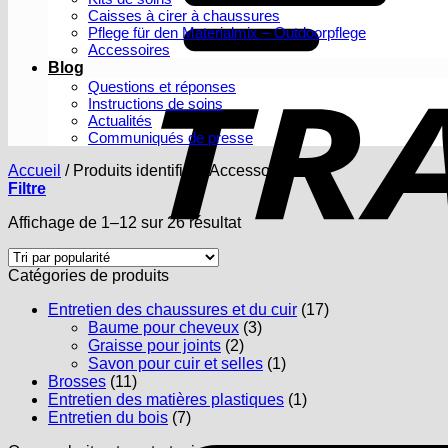
Caisses à cirer à chaussures
Pflege für den Materialmix – Outdoorpflege
Accessoires
Blog
Questions et réponses
Instructions de soins
Actualités
Communiqués de presse
Accueil
/
Produits identifiés “Accessoires”
Filtre
Trié
Affichage de 1–12 sur 26 résultat
par
popularité
Catégories de produits
Entretien des chaussures et du cuir
(17)
Baume pour cheveux
(3)
Graisse pour joints
(2)
Savon pour cuir et selles
(1)
Brosses
(11)
Entretien des matières plastiques
(1)
Entretien du bois
(7)