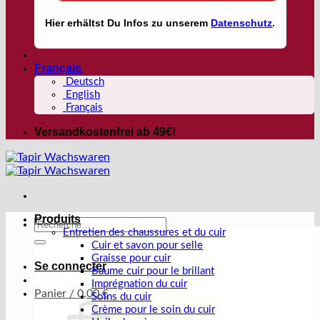
Hier
erhältst
Du Infos zu unserem
Datenschutz
.
Français
Deutsch
English
Français
Versandkostenfrei ab 49€!
Produits
Recherche
Entretien des chaussures et du cuir
pour :
Cuir et savon pour selle
Graisse pour cuir
Se connecter
Baume cuir pour le brillant
Imprégnation du cuir
Panier /
0,00
€
Soins du cuir
Crème pour le soin du cuir