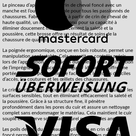
Le pinceau d’application en crin de cheval foncé avec un
manche est l’outil indispensable pour tous les passionnés de
chaussures. Fabriqué à la main à partir de crin de cheval de
haute qualité, un matériau reconnu pour sa capacité à
éliminer doucement mais efficacement la saleté et la
poussière, cette brosse offre un résultat de soins de la
chaussure de qualité.
S
La poignée ergonomique, conçue en bois robuste, permet une
manipulation confortable. Cela garantit un contrôle précis
lors de l’application de nos soins durables et de la distribution
de l’imprégnation. Grâce à sa longueur idéale, elle offre une
portée optimale pour atteindre facilement les zones difficiles
d’accès, les coutures et les œillets des chaussures.
Le crin de cheval du pinceau est particulièrement doux sur les
surfaces sensibles, tout en éliminant efficacement la saleté et
la poussière. Grâce à sa structure fine, il pénètre
profondément dans les pores du cuir et assure un nettoyage
V
complet sans endommager le matériau. Cela maintient le cuir
souple et conserve son éclat naturel pendant des années.
Les poils denses du pinceau d’application en crin de cheval
foncé permettent de répartir uniformément les produits