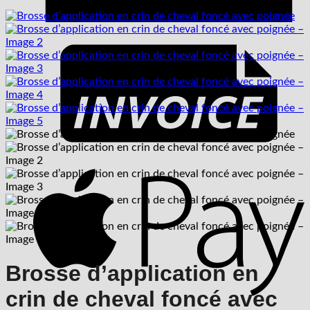
F
A
P
Brosse d’application en
crin de cheval foncé avec
G