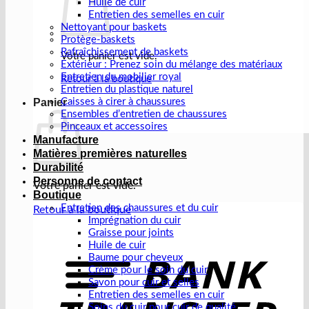
Huile de cuir
Entretien des semelles en cuir
Nettoyant pour baskets
Protège-baskets
Rafraîchissement de baskets
Votre panier est vide.
Extérieur : Prenez soin du mélange des matériaux
Entretien du mobilier royal
Retour à la boutique
Entretien du plastique naturel
Caisses à cirer à chaussures
Panier
Ensembles d’entretien de chaussures
Pinceaux et accessoires
Manufacture
Matières premières naturelles
Durabilité
Personne de contact
Votre panier est vide.
Boutique
Entretien des chaussures et du cuir
Retour à la boutique
Imprégnation du cuir
Graisse pour joints
V
Huile de cuir
b
Baume pour cheveux
Crème pour le soin du cuir
Savon pour cuir et selles
Entretien des semelles en cuir
Soins du cuir pour cuir de qualité