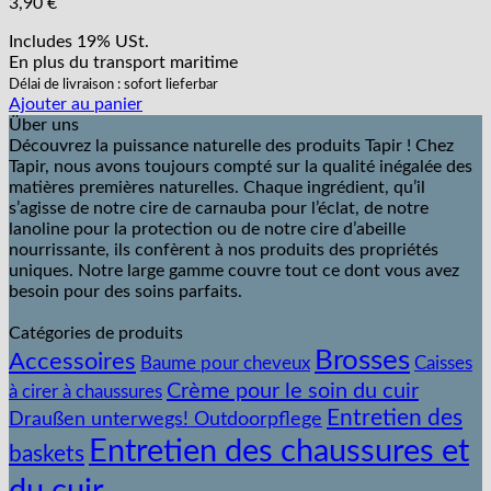
3,90
€
Includes 19% USt.
En plus
du transport
maritime
Délai de livraison : sofort lieferbar
Ajouter au panier
Über uns
Découvrez la puissance naturelle des produits Tapir ! Chez
Tapir, nous avons toujours compté sur la qualité inégalée des
matières premières naturelles. Chaque ingrédient, qu’il
s’agisse de notre cire de carnauba pour l’éclat, de notre
lanoline pour la protection ou de notre cire d’abeille
nourrissante, ils confèrent à nos produits des propriétés
uniques. Notre large gamme couvre tout ce dont vous avez
besoin pour des soins parfaits.
Catégories de produits
Brosses
Accessoires
Baume pour cheveux
Caisses
Crème pour le soin du cuir
à cirer à chaussures
Entretien des
Draußen unterwegs! Outdoorpflege
Entretien des chaussures et
baskets