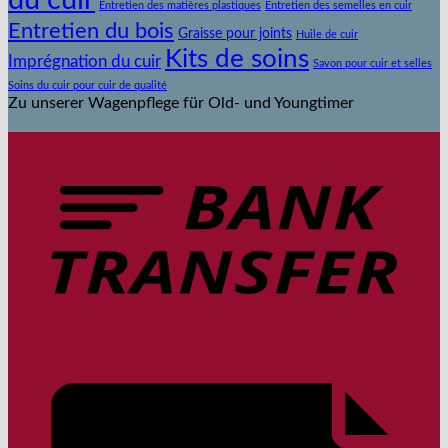
du cuir
Entretien des matières plastiques
Entretien des semelles en cuir
Entretien du bois
Graisse pour joints
Huile de cuir
Kits de soins
Imprégnation du cuir
Savon pour cuir et selles
Soins du cuir pour cuir de qualité
Zu unserer Wagenpflege für Old- und Youngtimer
V
b
R