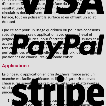
d’entretien Tapir sur toute la surface du fer, offrant un
résultat uniforme et professionnel. Des mouvements
circulaires doux peuvent éliminer sans effort même la saleté
tenace, tout en polissant la surface et en offrant un éclat
éclatant.
P
Que ce soit pour un usage quotidien ou pour des occasions
spéciales, la brosse d’application avec crin de cheval et
poignée est l’outil idéal pour l’entretien des chaussures et un
accessoire essentiel pour ceux qui souhaitent garder leurs
fers en parfait état. Grâce à sa qualité de fabrication et ses
performances exceptionnelles, c’est le choix idéal pour les
passionnés de chaussures du monde entier.
Application :
S
Le pinceau d’application en crin de cheval foncé avec un
manche est facile et efficace, et il aide à garantir que vos
chaussures soient toujours bien entretenues et attrayantes.
Voici quelques étapes pour tirer le meilleur parti de votre
pinceau :
Préparation :
Assurez-vous que les chaussures sont
exemptes de saleté grossière avant de commencer à