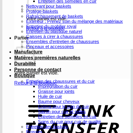
Entretien des semelles en cuir
Nettoyant pour baskets
Protège-baskets
Rafraîchissement de baskets
Votre panier est vide.
Extérieur : Prenez soin du mélange des matériaux
Entretien du mobilier royal
Retour à la boutique
Entretien du plastique naturel
Caisses à cirer à chaussures
Panier
Ensembles d’entretien de chaussures
Pinceaux et accessoires
Manufacture
Matières premières naturelles
Durabilité
Personne de contact
Votre panier est vide.
Boutique
Entretien des chaussures et du cuir
Retour à la boutique
Imprégnation du cuir
Graisse pour joints
V
Huile de cuir
b
Baume pour cheveux
Crème pour le soin du cuir
Savon pour cuir et selles
Entretien des semelles en cuir
Soins du cuir pour cuir de qualité
Entretien des baskets
Brosses