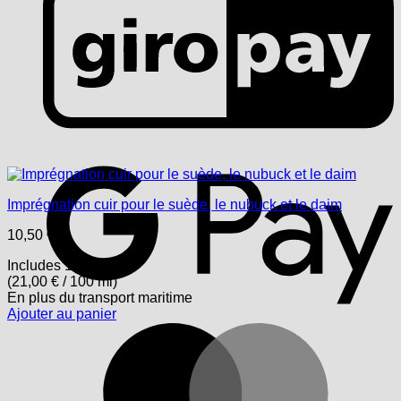
G
Imprégnation cuir pour le suède, le nubuck et le daim
10,50
€
Includes 19% USt.
(
21,00
€
/ 100 ml)
En plus
du transport
maritime
Ajouter au panier
M