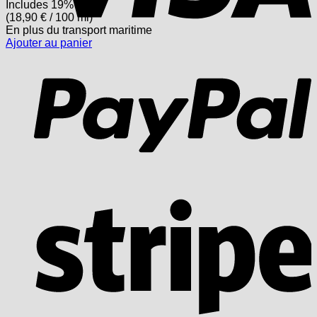
Includes 19% USt.
(
18,90
€
/ 100 ml)
En plus
du transport
maritime
Ajouter au panier
P
S