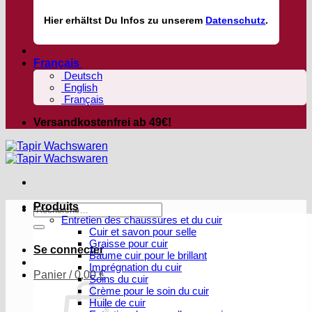
Hier
erhältst
Du Infos zu unserem
Datenschutz
.
Français
Deutsch
English
Français
Versandkostenfrei ab 49€!
Produits
Recherche
Entretien des chaussures et du cuir
pour :
Cuir et savon pour selle
Graisse pour cuir
Se connecter
Baume cuir pour le brillant
Imprégnation du cuir
Panier /
0,00
€
Soins du cuir
Crème pour le soin du cuir
Huile de cuir