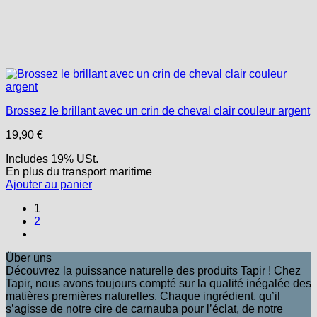
Brossez le brillant avec un crin de cheval clair couleur argent
19,90
€
Includes 19% USt.
En plus
du transport
maritime
Ajouter au panier
1
2
Über uns
Découvrez la puissance naturelle des produits Tapir ! Chez
Tapir, nous avons toujours compté sur la qualité inégalée des
matières premières naturelles. Chaque ingrédient, qu’il
s’agisse de notre cire de carnauba pour l’éclat, de notre