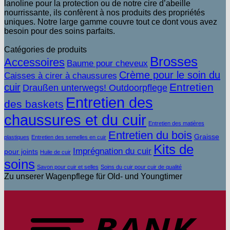
lanoline pour la protection ou de notre cire d’abeille
nourrissante, ils confèrent à nos produits des propriétés
uniques. Notre large gamme couvre tout ce dont vous avez
besoin pour des soins parfaits.
Catégories de produits
Brosses
Accessoires
Baume pour cheveux
Crème pour le soin du
Caisses à cirer à chaussures
Entretien
cuir
Draußen unterwegs! Outdoorpflege
Entretien des
des baskets
chaussures et du cuir
Entretien des matières
Entretien du bois
Graisse
plastiques
Entretien des semelles en cuir
Kits de
Imprégnation du cuir
pour joints
Huile de cuir
soins
Savon pour cuir et selles
Soins du cuir pour cuir de qualité
Zu unserer Wagenpflege für Old- und Youngtimer
V
b