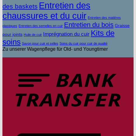
Entretien des
des baskets
chaussures et du cuir
Entretien des matières
Entretien du bois
Graisse
plastiques
Entretien des semelles en cuir
Kits de
Imprégnation du cuir
pour joints
Huile de cuir
soins
Savon pour cuir et selles
Soins du cuir pour cuir de qualité
Zu unserer Wagenpflege für Old- und Youngtimer
V
b