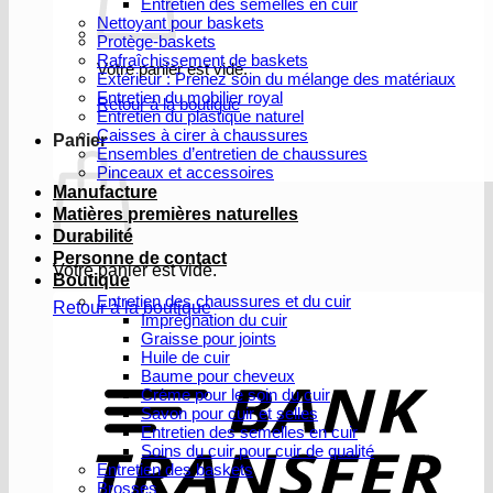
Entretien des semelles en cuir
Nettoyant pour baskets
Protège-baskets
Rafraîchissement de baskets
Votre panier est vide.
Extérieur : Prenez soin du mélange des matériaux
Entretien du mobilier royal
Retour à la boutique
Entretien du plastique naturel
Caisses à cirer à chaussures
Panier
Ensembles d’entretien de chaussures
Pinceaux et accessoires
Manufacture
Matières premières naturelles
Durabilité
Personne de contact
Votre panier est vide.
Boutique
Entretien des chaussures et du cuir
Retour à la boutique
Imprégnation du cuir
Graisse pour joints
V
Huile de cuir
b
Baume pour cheveux
Crème pour le soin du cuir
Savon pour cuir et selles
Entretien des semelles en cuir
Soins du cuir pour cuir de qualité
Entretien des baskets
Brosses