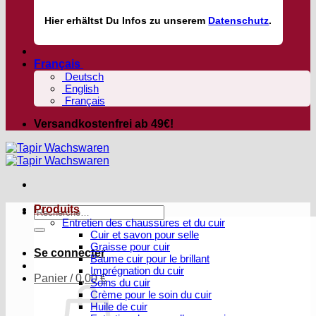
Hier
erhältst
Du Infos zu unserem
Datenschutz
.
Français
Deutsch
English
Français
Versandkostenfrei ab 49€!
Produits
Recherche
Entretien des chaussures et du cuir
pour :
Cuir et savon pour selle
Graisse pour cuir
Se connecter
Baume cuir pour le brillant
Imprégnation du cuir
Panier /
0,00
€
Soins du cuir
Crème pour le soin du cuir
Huile de cuir