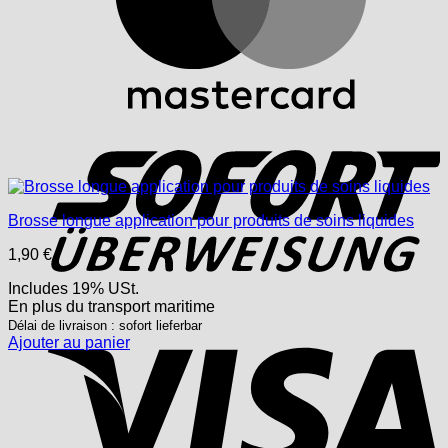
S
Brosse longue application pour produits de soins liquides
1,90
€
Includes 19% USt.
En plus
du transport
maritime
V
Délai de livraison : sofort lieferbar
Ajouter au panier