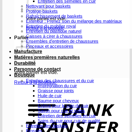
Entretien des semelles en cuir
Nettoyant pour baskets
Protège-baskets
Rafraîchissement de baskets
Votre panier est vide.
Extérieur : Prenez soin du mélange des matériaux
Entretien du mobilier royal
Retour à la boutique
Entretien du plastique naturel
Caisses à cirer à chaussures
Panier
Ensembles d’entretien de chaussures
Pinceaux et accessoires
Manufacture
Matières premières naturelles
Durabilité
Personne de contact
Votre panier est vide.
Boutique
Entretien des chaussures et du cuir
Retour à la boutique
Imprégnation du cuir
Graisse pour joints
V
Huile de cuir
b
Baume pour cheveux
Crème pour le soin du cuir
Savon pour cuir et selles
Entretien des semelles en cuir
Soins du cuir pour cuir de qualité
Entretien des baskets
Brosses