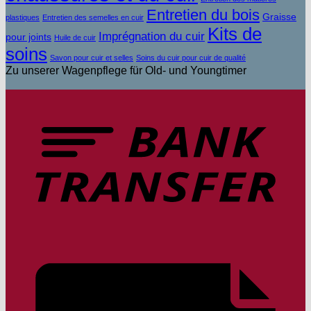
Entretien du bois
Graisse
plastiques
Entretien des semelles en cuir
Kits de
Imprégnation du cuir
pour joints
Huile de cuir
soins
Savon pour cuir et selles
Soins du cuir pour cuir de qualité
Zu unserer Wagenpflege für Old- und Youngtimer
V
b