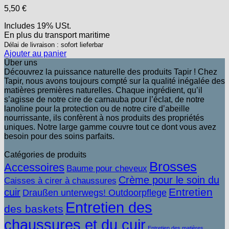
5,50
€
Includes 19% USt.
En plus
du transport
maritime
Délai de livraison : sofort lieferbar
Ajouter au panier
Über uns
Découvrez la puissance naturelle des produits Tapir ! Chez
Tapir, nous avons toujours compté sur la qualité inégalée des
matières premières naturelles. Chaque ingrédient, qu’il
s’agisse de notre cire de carnauba pour l’éclat, de notre
lanoline pour la protection ou de notre cire d’abeille
nourrissante, ils confèrent à nos produits des propriétés
uniques. Notre large gamme couvre tout ce dont vous avez
besoin pour des soins parfaits.
Catégories de produits
Brosses
Accessoires
Baume pour cheveux
Crème pour le soin du
Caisses à cirer à chaussures
Entretien
cuir
Draußen unterwegs! Outdoorpflege
Entretien des
des baskets
chaussures et du cuir
Entretien des matières