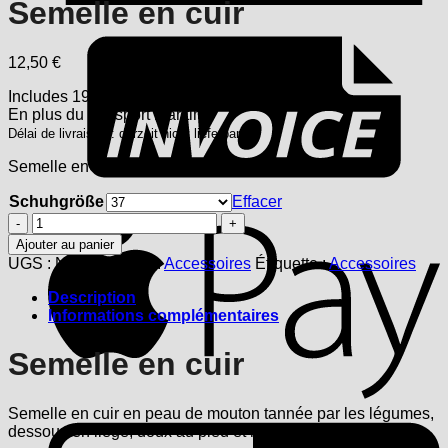
Semelle en cuir
F
12,50
€
Includes 19% USt.
En plus
du transport
maritime
Délai de livraison : derzeit nicht lieferbar
Semelle en cuir tannée végétalement
Schuhgröße
Effacer
A
quantité
de
Ajouter au panier
Semelle
UGS :
ND
Catégorie :
Accessoires
Étiquette :
Accessoires
en
cuir
Description
Informations complémentaires
Semelle en cuir
Semelle en cuir en peau de mouton tannée par les légumes,
G
dessous en liège, doux au pied et respirant