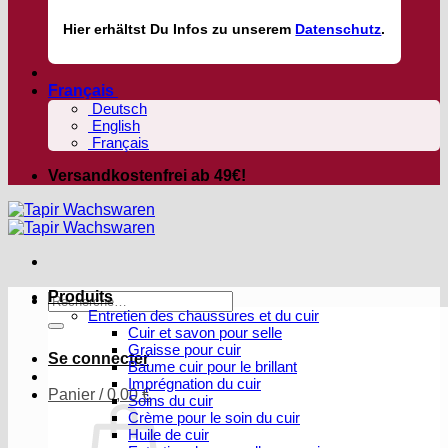
Hier
erhältst
Du Infos zu unserem
Datenschutz
.
Français
Deutsch
English
Français
Versandkostenfrei ab 49€!
Produits
Recherche
Entretien des chaussures et du cuir
pour :
Cuir et savon pour selle
Graisse pour cuir
Se connecter
Baume cuir pour le brillant
Imprégnation du cuir
Panier /
0,00
€
Soins du cuir
Crème pour le soin du cuir
Huile de cuir