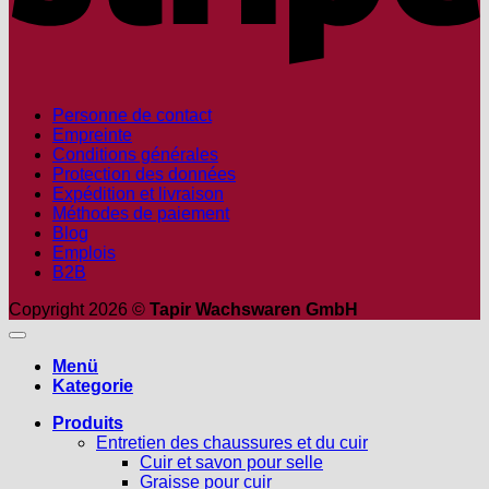
Personne de contact
Empreinte
Conditions générales
Protection des données
Expédition et livraison
Méthodes de paiement
Blog
Emplois
B2B
Copyright 2026 ©
Tapir Wachswaren GmbH
Menü
Kategorie
Produits
Entretien des chaussures et du cuir
Cuir et savon pour selle
Graisse pour cuir