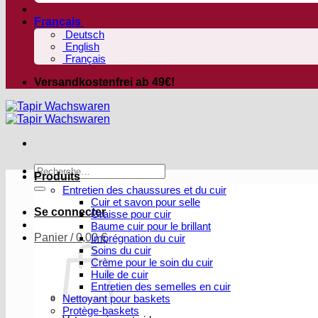
Français
Deutsch
English
Français
Versandkostenfrei ab 49€!
Recherche
Produits
pour :
Entretien des chaussures et du cuir
Cuir et savon pour selle
Se connecter
Graisse pour cuir
Baume cuir pour le brillant
Panier /
0,00
€
Imprégnation du cuir
Soins du cuir
Crème pour le soin du cuir
Huile de cuir
Entretien des semelles en cuir
Nettoyant pour baskets
Protège-baskets