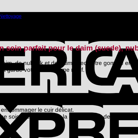
Nettoyage
n soin parfait pour le daim (suede), nu
daim, de nubuck et de daim avec notre gomme en dai
té et garde votre cuir comme neuf.
 vêtements et meubles en suède, nubuck et suède.
é sans eau.
endommager le cuir délicat.
e soignée et prolonge la durée de vie de vos produi