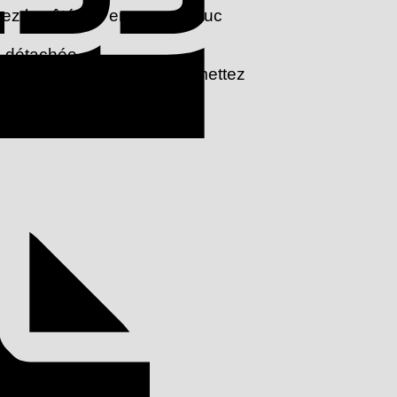
sez le côté dur en caoutchouc
é détachée.
avec la gomme en suède, remettez
et simple entre les deux.
Facture