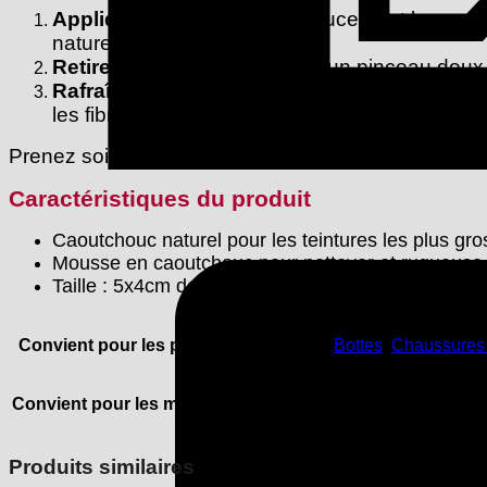
Appliquez à sec :
Frottez doucement la gomme 
naturel.
Retirez les résidus :
Utilisez un pinceau doux 
Rafraîchissement :
Ensuite, prenez soin du c
les fibres.
Prenez soin de votre suède, nubuck et daim avec n
Caractéristiques du produit
Caoutchouc naturel pour les teintures les plus gro
Mousse en caoutchouc pour nettoyer et rugueuse l
Taille : 5x4cm dans une boîte pliante
Convient pour les produits suivants :
Bottes
,
Chaussures
Convient pour les matériaux suivants :
Cuir en daim, Nubu
Produits similaires