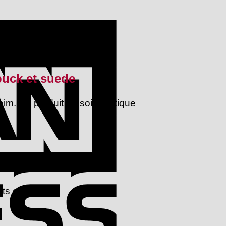
American
Express
buck et suede
m. Ce produit de soin pratique
ts en cuir.