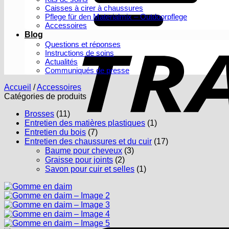
Caisses à cirer à chaussures
Pflege für den Materialmix – Outdoorpflege
Accessoires
Blog
Questions et réponses
Instructions de soins
Actualités
Communiqués de presse
Accueil
/
Accessoires
Catégories de produits
Brosses
(11)
Entretien des matières plastiques
(1)
Entretien du bois
(7)
Entretien des chaussures et du cuir
(17)
Baume pour cheveux
(3)
Graisse pour joints
(2)
Savon pour cuir et selles
(1)