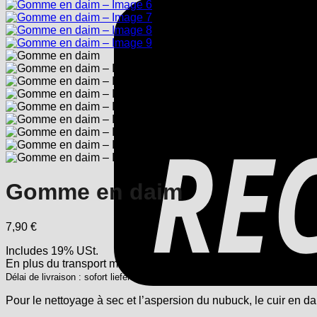
Gomme en daim
7,90
€
Includes 19% USt.
En plus
du transport
maritime
Délai de livraison : sofort lieferbar
Pour le nettoyage à sec et l’aspersion du nubuck, le cuir en d