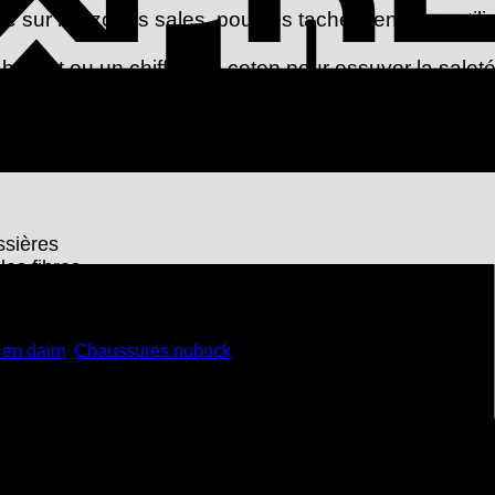
sur les zones sales, pour les taches tenaces, utili
brillant ou un chiffon en coton pour essuyer la salet
uir avec l’imprégnation de tapir et, après séchage 
otre gomme en daim. Idéal pour un nettoyage rapide 
ssières
es fibres
 en daim
,
Chaussures nubuck
ck