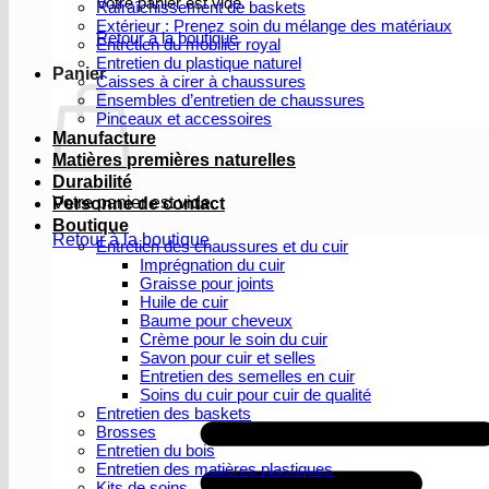
Votre panier est vide.
Rafraîchissement de baskets
Extérieur : Prenez soin du mélange des matériaux
Retour à la boutique
Entretien du mobilier royal
Entretien du plastique naturel
Panier
Caisses à cirer à chaussures
Ensembles d’entretien de chaussures
Pinceaux et accessoires
Manufacture
Matières premières naturelles
Durabilité
Votre panier est vide.
Personne de contact
Boutique
Retour à la boutique
Entretien des chaussures et du cuir
Imprégnation du cuir
Graisse pour joints
Huile de cuir
Baume pour cheveux
Crème pour le soin du cuir
Savon pour cuir et selles
Entretien des semelles en cuir
Soins du cuir pour cuir de qualité
Entretien des baskets
Brosses
Entretien du bois
Entretien des matières plastiques
Kits de soins