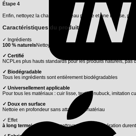
Étape 4
Enfin, nettoyez la chaussure à l’eau propre et une brosse, p
Caractéristiques du produit
✓ Ingrédients
100 % naturels
Nettoyant Panamarind, sucre surfactant et huil
✓ Certifié
NCPLes plus hauts standards pour les produits naturels, pas
✓ Biodégradable
Tous les ingrédients sont entièrement biodégradables
✓ Universellement applicable
Pour tous les matériaux : cuir lisse, textile, nubuck, imitation cu
✓ Doux en surface
Nettoie en profondeur sans attaquer le matériau
✓ Effet
à long terme
Les effets de nettoyage et de régénération duren