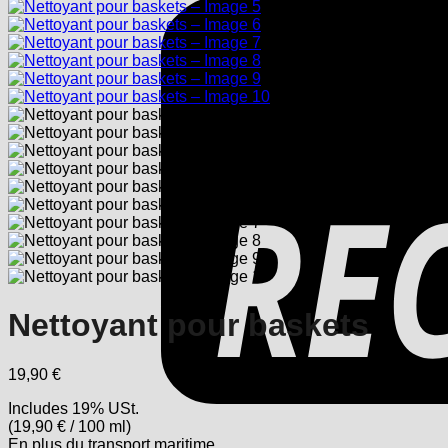
Nettoyant pour baskets
19,90
€
Includes 19% USt.
(
19,90
€
/ 100 ml)
En plus
du transport
maritime