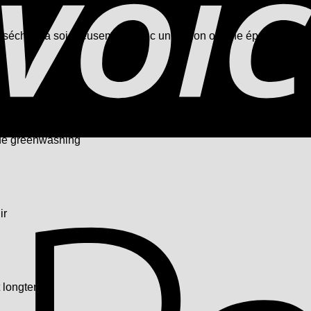
uis séchez-la soigneusement avec un chiffon ou une éponge.
es essentielles entièrement naturelles
 de greenwashing
ir
t longtemps