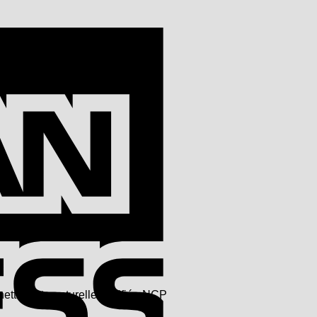
American
Express
ettoyante naturelle certifiée NCP