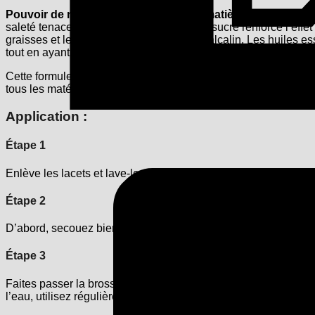
Pouvoir de nettoyage naturel issu de matières premières 
saleté tenace de la surface. Le surfactant sucré renforce l’eff
graisses et les protéines grâce à son pH alcalin. Les huiles es
tout en ayant un effet antibactérien.
Cette formule innovante combine des effets nettoyants et rafr
tous les matériaux de baskets – qu’il s’agisse de cuir lisse, texti
Application :
Étape 1
Enlève les lacets et lave-les séparément, puis re-enfile après e
Étape 2
D’abord, secouez bien. Étalez la mousse du nettoyant pour bask
Étape 3
Faites passer la brosse humidifiée avec la mousse en mouveme
l’eau, utilisez régulièrement de l’eau et de la mousse pour enle