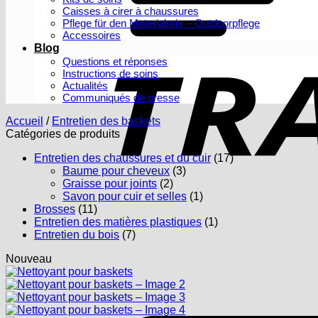
Caisses à cirer à chaussures
Pflege für den Materialmix – Outdoorpflege
Accessoires
Blog
Questions et réponses
Instructions de soins
Actualités
Communiqués de presse
Accueil
/
Entretien des baskets
Catégories de produits
Entretien des chaussures et du cuir
(17)
Baume pour cheveux
(3)
Graisse pour joints
(2)
Savon pour cuir et selles
(1)
Brosses
(11)
Entretien des matières plastiques
(1)
Entretien du bois
(7)
Nouveau