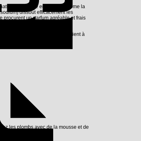
naturel et élimine en douceur même la
e sodium) dissout efficacement les
ée procurent un parfum agréable et frais
sible. La mousse nettoyante convient à
Facture
toyez les plombs avec de la mousse et de