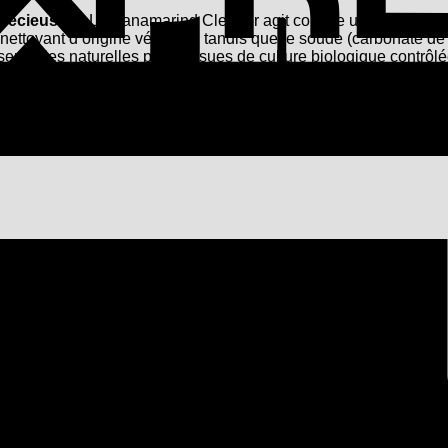
précieuses :
Le Panamarind Cleaner agit comme un tensioactif 
et nettoyant d’origine végétale, tandis que le soude (carbonate d
sentielles naturelles pures issues de culture biologique contrôl
aîchissants à long terme avec une application la plus simple pos
le, nubuck ou cuir artificiel.
ntretien !
ets Tapir sur la chaussure et le bord de la semelle.
nts circulaires sur la chaussure et le bord de la semelle. Net
ver la saleté.