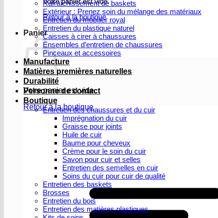
Votre panier est vide.
Rafraîchissement de baskets
Extérieur : Prenez soin du mélange des matériaux
Retour à la boutique
Entretien du mobilier royal
Entretien du plastique naturel
Panier
Caisses à cirer à chaussures
Ensembles d’entretien de chaussures
Pinceaux et accessoires
Manufacture
Matières premières naturelles
Durabilité
Votre panier est vide.
Personne de contact
Boutique
Retour à la boutique
Entretien des chaussures et du cuir
Imprégnation du cuir
Graisse pour joints
Huile de cuir
Baume pour cheveux
Crème pour le soin du cuir
Savon pour cuir et selles
Entretien des semelles en cuir
Soins du cuir pour cuir de qualité
Entretien des baskets
Brosses
Entretien du bois
Entretien des matières plastiques
Kits de soins