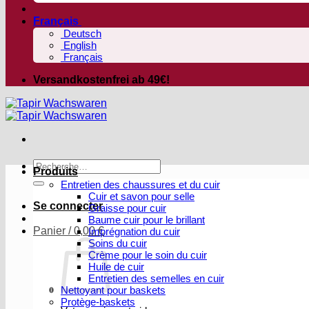
Français
Deutsch
English
Français
Versandkostenfrei ab 49€!
Recherche
Produits
pour :
Entretien des chaussures et du cuir
Cuir et savon pour selle
Se connecter
Graisse pour cuir
Baume cuir pour le brillant
Panier /
0,00
€
Imprégnation du cuir
Soins du cuir
Crème pour le soin du cuir
Huile de cuir
Entretien des semelles en cuir
Nettoyant pour baskets
Protège-baskets