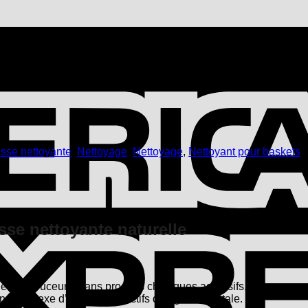
sse nettoyante
,
Nettoyage
,
Nettoyage
,
Nettoyant pour baskets
sse nettoyante naturelle
 et en douceur – sans produits chimiques agressifs. La mousse n
un complexe d’ingrédients actifs d’origine végétale.