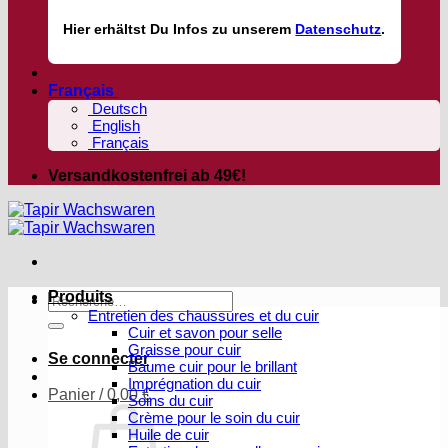
Hier
erhältst
Du Infos zu unserem
Datenschutz
.
Français
Deutsch
English
Français
Versandkostenfrei ab 49€!
Produits
Recherche
Entretien des chaussures et du cuir
pour :
Cuir et savon pour selle
Graisse pour cuir
Se connecter
Baume cuir pour le brillant
Imprégnation du cuir
Panier /
0,00
€
Soins du cuir
Crème pour le soin du cuir
Huile de cuir