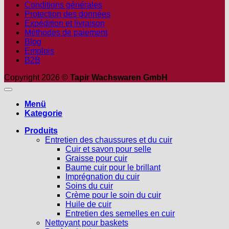
Conditions générales
Protection des données
Expédition et livraison
Méthodes de paiement
Blog
Emplois
B2B
Copyright 2026 ©
Tapir Wachswaren GmbH
Menü
Kategorie
Produits
Entretien des chaussures et du cuir
Cuir et savon pour selle
Graisse pour cuir
Baume cuir pour le brillant
Imprégnation du cuir
Soins du cuir
Crème pour le soin du cuir
Huile de cuir
Entretien des semelles en cuir
Nettoyant pour baskets