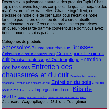
Découvrez la puissance naturelle des produits Tapir ! Chez
Tapir, nous avons toujours compté sur la qualité inégalée des
matières premières naturelles. Chaque ingrédient, qu’il
s’agisse de notre cire de carnauba pour l’éclat, de notre
lanoline pour la protection ou de notre cire d’abeille
nourrissante, ils confèrent à nos produits des propriétés
uniques. Notre large gamme couvre tout ce dont vous avez
besoin pour des soins parfaits.
Catégories de produits
Brosses
Accessoires
Baume pour cheveux
Crème pour le soin du
Caisses à cirer à chaussures
Entretien
cuir
Draußen unterwegs! Outdoorpflege
Entretien des
des baskets
chaussures et du cuir
Entretien des matières
Entretien du bois
Graisse
plastiques
Entretien des semelles en cuir
Kits de
Imprégnation du cuir
pour joints
Huile de cuir
soins
Savon pour cuir et selles
Soins du cuir pour cuir de qualité
Zu unserer Wagenpflege für Old- und Youngtimer