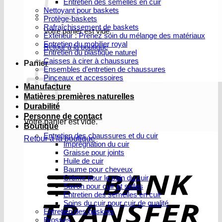
Entretien des semelles en cuir
Nettoyant pour baskets
Protège-baskets
Rafraîchissement de baskets
Votre panier est vide.
Extérieur : Prenez soin du mélange des matériaux
Entretien du mobilier royal
Retour à la boutique
Entretien du plastique naturel
Caisses à cirer à chaussures
Panier
Ensembles d’entretien de chaussures
Pinceaux et accessoires
Manufacture
Matières premières naturelles
Durabilité
Personne de contact
Votre panier est vide.
Boutique
Entretien des chaussures et du cuir
Retour à la boutique
Imprégnation du cuir
Graisse pour joints
V
Huile de cuir
b
Baume pour cheveux
Crème pour le soin du cuir
Savon pour cuir et selles
Entretien des semelles en cuir
Soins du cuir pour cuir de qualité
Entretien des baskets
Brosses