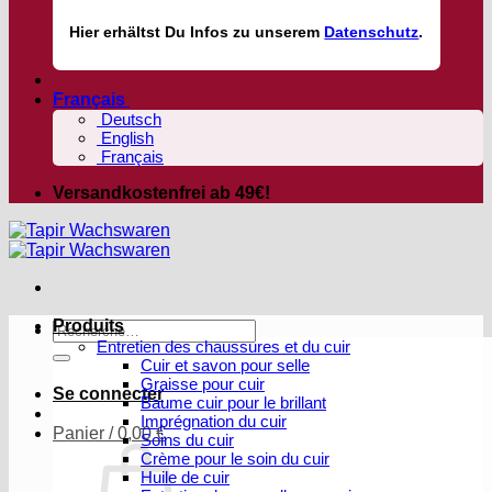
Hier
erhältst
Du Infos zu unserem
Datenschutz
.
Français
Deutsch
English
Français
Versandkostenfrei ab 49€!
Produits
Recherche
Entretien des chaussures et du cuir
pour :
Cuir et savon pour selle
Graisse pour cuir
Se connecter
Baume cuir pour le brillant
Imprégnation du cuir
Panier /
0,00
€
Soins du cuir
Crème pour le soin du cuir
Huile de cuir