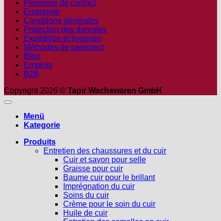
Personne de contact
Empreinte
Conditions générales
Protection des données
Expédition et livraison
Méthodes de paiement
Blog
Emplois
B2B
Copyright 2026 ©
Tapir Wachswaren GmbH
Menü
Kategorie
Produits
Entretien des chaussures et du cuir
Cuir et savon pour selle
Graisse pour cuir
Baume cuir pour le brillant
Imprégnation du cuir
Soins du cuir
Crème pour le soin du cuir
Huile de cuir