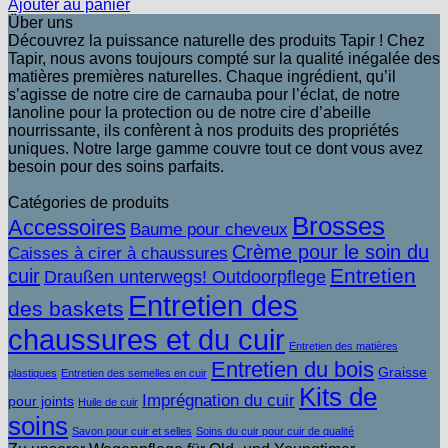
Ajouter au panier
Über uns
Découvrez la puissance naturelle des produits Tapir ! Chez
Tapir, nous avons toujours compté sur la qualité inégalée des
matières premières naturelles. Chaque ingrédient, qu’il
s’agisse de notre cire de carnauba pour l’éclat, de notre
lanoline pour la protection ou de notre cire d’abeille
nourrissante, ils confèrent à nos produits des propriétés
uniques. Notre large gamme couvre tout ce dont vous avez
besoin pour des soins parfaits.
Catégories de produits
Brosses
Accessoires
Baume pour cheveux
Crème pour le soin du
Caisses à cirer à chaussures
Entretien
cuir
Draußen unterwegs! Outdoorpflege
Entretien des
des baskets
chaussures et du cuir
Entretien des matières
Entretien du bois
Graisse
plastiques
Entretien des semelles en cuir
Kits de
Imprégnation du cuir
pour joints
Huile de cuir
soins
Savon pour cuir et selles
Soins du cuir pour cuir de qualité