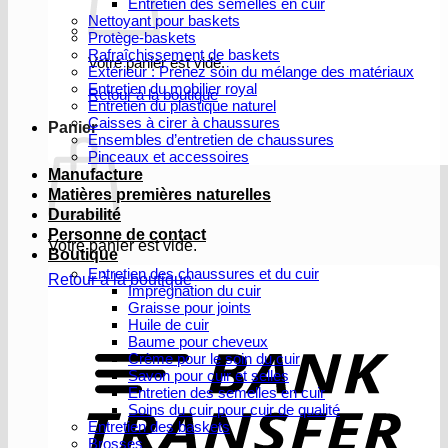
Entretien des semelles en cuir
Nettoyant pour baskets
Protège-baskets
Rafraîchissement de baskets
Votre panier est vide.
Extérieur : Prenez soin du mélange des matériaux
Entretien du mobilier royal
Retour à la boutique
Entretien du plastique naturel
Caisses à cirer à chaussures
Panier
Ensembles d’entretien de chaussures
Pinceaux et accessoires
Manufacture
Matières premières naturelles
Durabilité
Personne de contact
Votre panier est vide.
Boutique
Entretien des chaussures et du cuir
Retour à la boutique
Imprégnation du cuir
Graisse pour joints
V
Huile de cuir
b
Baume pour cheveux
Crème pour le soin du cuir
Savon pour cuir et selles
Entretien des semelles en cuir
Soins du cuir pour cuir de qualité
Entretien des baskets
Brosses