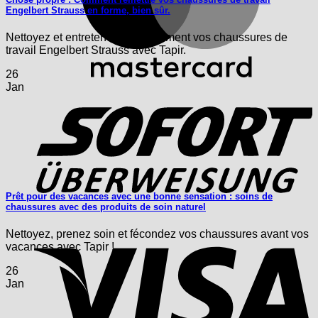
Engelbert Strauss en forme, bien sûr.
Nettoyez et entretenez naturellement vos chaussures de
travail Engelbert Strauss avec Tapir.
26
S
Jan
Prêt pour des vacances avec une bonne sensation : soins de
chaussures avec des produits de soin naturel
V
Nettoyez, prenez soin et fécondez vos chaussures avant vos
vacances avec Tapir !
26
Jan