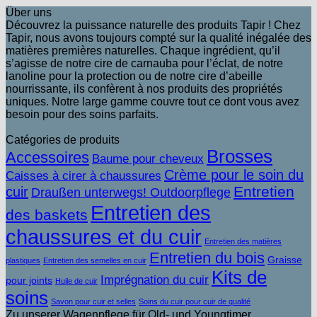
Über uns
Découvrez la puissance naturelle des produits Tapir ! Chez
Tapir, nous avons toujours compté sur la qualité inégalée des
matières premières naturelles. Chaque ingrédient, qu’il
s’agisse de notre cire de carnauba pour l’éclat, de notre
lanoline pour la protection ou de notre cire d’abeille
nourrissante, ils confèrent à nos produits des propriétés
uniques. Notre large gamme couvre tout ce dont vous avez
besoin pour des soins parfaits.
Catégories de produits
Brosses
Accessoires
Baume pour cheveux
Crème pour le soin du
Caisses à cirer à chaussures
Entretien
cuir
Draußen unterwegs! Outdoorpflege
Entretien des
des baskets
chaussures et du cuir
Entretien des matières
Entretien du bois
Graisse
plastiques
Entretien des semelles en cuir
Kits de
Imprégnation du cuir
pour joints
Huile de cuir
soins
Savon pour cuir et selles
Soins du cuir pour cuir de qualité
Zu unserer Wagenpflege für Old- und Youngtimer