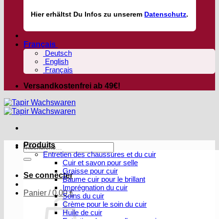
Hier
erhältst
Du Infos zu unserem
Datenschutz
.
Français
Deutsch
English
Français
Versandkostenfrei ab 49€!
Produits
Recherche
Entretien des chaussures et du cuir
pour :
Cuir et savon pour selle
Graisse pour cuir
Se connecter
Baume cuir pour le brillant
Imprégnation du cuir
Panier /
0,00
€
Soins du cuir
Crème pour le soin du cuir
Huile de cuir