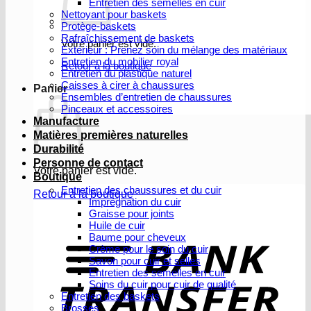
Entretien des semelles en cuir
Nettoyant pour baskets
Protège-baskets
Rafraîchissement de baskets
Votre panier est vide.
Extérieur : Prenez soin du mélange des matériaux
Entretien du mobilier royal
Retour à la boutique
Entretien du plastique naturel
Caisses à cirer à chaussures
Panier
Ensembles d’entretien de chaussures
Pinceaux et accessoires
Manufacture
Matières premières naturelles
Durabilité
Personne de contact
Votre panier est vide.
Boutique
Entretien des chaussures et du cuir
Retour à la boutique
Imprégnation du cuir
Graisse pour joints
V
Huile de cuir
b
Baume pour cheveux
Crème pour le soin du cuir
Savon pour cuir et selles
Entretien des semelles en cuir
Soins du cuir pour cuir de qualité
Entretien des baskets
Brosses