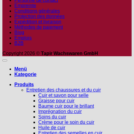
Personne de contact
Empreinte
Conditions générales
Protection des données
Expédition et livraison
Méthodes de paiement
Blog
Emplois
B2B
Copyright 2026 ©
Tapir Wachswaren GmbH
Menü
Kategorie
Produits
Entretien des chaussures et du cuir
Cuir et savon pour selle
Graisse pour cuir
Baume cuir pour le brillant
Imprégnation du cuir
Soins du cuir
Crème pour le soin du cuir
Huile de cuir
Entretien des semelles en cuir