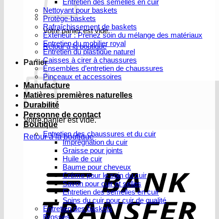
Entretien des semelles en cuir
Nettoyant pour baskets
Protège-baskets
Rafraîchissement de baskets
Votre panier est vide.
Extérieur : Prenez soin du mélange des matériaux
Entretien du mobilier royal
Retour à la boutique
Entretien du plastique naturel
Caisses à cirer à chaussures
Panier
Ensembles d’entretien de chaussures
Pinceaux et accessoires
Manufacture
Matières premières naturelles
Durabilité
Personne de contact
Votre panier est vide.
Boutique
Entretien des chaussures et du cuir
Retour à la boutique
Imprégnation du cuir
Graisse pour joints
V
Huile de cuir
b
Baume pour cheveux
Crème pour le soin du cuir
Savon pour cuir et selles
Entretien des semelles en cuir
Soins du cuir pour cuir de qualité
Entretien des baskets
Brosses