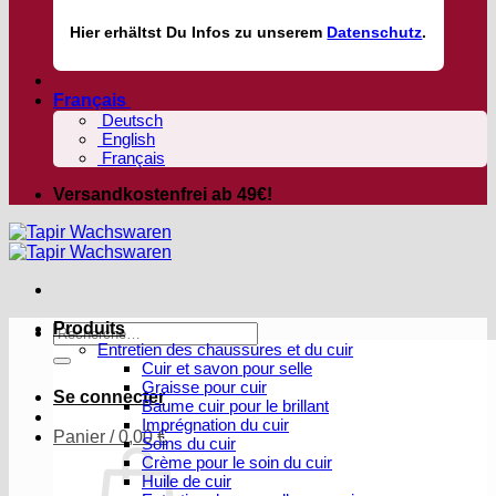
Hier
erhältst
Du Infos zu unserem
Datenschutz
.
Français
Deutsch
English
Français
Versandkostenfrei ab 49€!
Produits
Recherche
Entretien des chaussures et du cuir
pour :
Cuir et savon pour selle
Graisse pour cuir
Se connecter
Baume cuir pour le brillant
Imprégnation du cuir
Panier /
0,00
€
Soins du cuir
Crème pour le soin du cuir
Huile de cuir