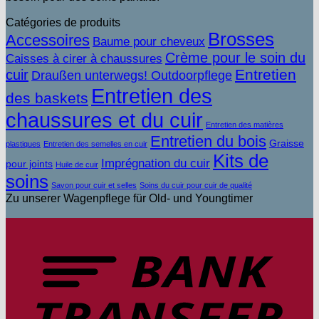
Catégories de produits
Brosses
Accessoires
Baume pour cheveux
Crème pour le soin du
Caisses à cirer à chaussures
Entretien
cuir
Draußen unterwegs! Outdoorpflege
Entretien des
des baskets
chaussures et du cuir
Entretien des matières
Entretien du bois
Graisse
plastiques
Entretien des semelles en cuir
Kits de
Imprégnation du cuir
pour joints
Huile de cuir
soins
Savon pour cuir et selles
Soins du cuir pour cuir de qualité
Zu unserer Wagenpflege für Old- und Youngtimer
V
b