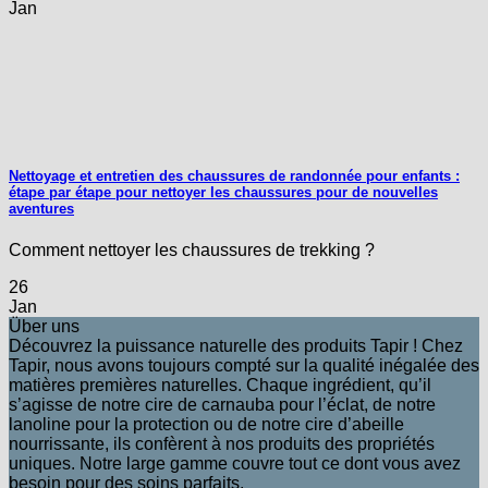
Jan
Nettoyage et entretien des chaussures de randonnée pour enfants :
étape par étape pour nettoyer les chaussures pour de nouvelles
aventures
Comment nettoyer les chaussures de trekking ?
26
Jan
Über uns
Découvrez la puissance naturelle des produits Tapir ! Chez
Tapir, nous avons toujours compté sur la qualité inégalée des
matières premières naturelles. Chaque ingrédient, qu’il
s’agisse de notre cire de carnauba pour l’éclat, de notre
lanoline pour la protection ou de notre cire d’abeille
nourrissante, ils confèrent à nos produits des propriétés
uniques. Notre large gamme couvre tout ce dont vous avez
besoin pour des soins parfaits.