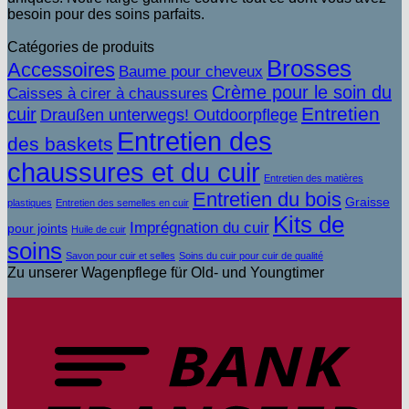
besoin pour des soins parfaits.
Catégories de produits
Brosses
Accessoires
Baume pour cheveux
Crème pour le soin du
Caisses à cirer à chaussures
Entretien
cuir
Draußen unterwegs! Outdoorpflege
Entretien des
des baskets
chaussures et du cuir
Entretien des matières
Entretien du bois
Graisse
plastiques
Entretien des semelles en cuir
Kits de
Imprégnation du cuir
pour joints
Huile de cuir
soins
Savon pour cuir et selles
Soins du cuir pour cuir de qualité
Zu unserer Wagenpflege für Old- und Youngtimer
V
b