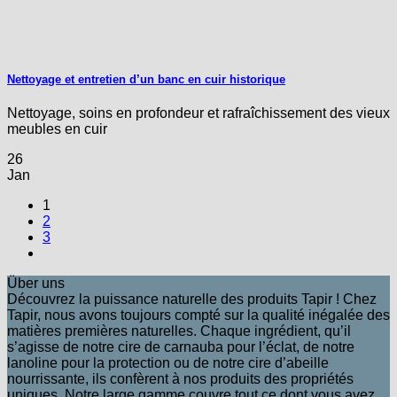
Nettoyage et entretien d’un banc en cuir historique
Nettoyage, soins en profondeur et rafraîchissement des vieux
meubles en cuir
26
Jan
1
2
3
Über uns
Découvrez la puissance naturelle des produits Tapir ! Chez
Tapir, nous avons toujours compté sur la qualité inégalée des
matières premières naturelles. Chaque ingrédient, qu’il
s’agisse de notre cire de carnauba pour l’éclat, de notre
lanoline pour la protection ou de notre cire d’abeille
nourrissante, ils confèrent à nos produits des propriétés
uniques. Notre large gamme couvre tout ce dont vous avez