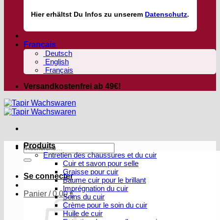
Hier
erhältst
Du Infos zu unserem
Datenschutz
.
Français
Deutsch
English
Français
Versandkostenfrei ab 49€!
Produits
Recherche
Entretien des chaussures et du cuir
pour :
Cuir et savon pour selle
Graisse pour cuir
Se connecter
Baume cuir pour le brillant
Imprégnation du cuir
Panier /
0,00
€
Soins du cuir
Crème pour le soin du cuir
Huile de cuir