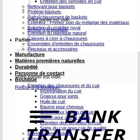
Entretien des semelles en cuir
Nettoyant pour baskets
Protège-baskets
Rafraîchissement de baskets
Votre panier est vide.
Extérieur : Prenez soin du mélange des matériaux
Entretien du mobilier royal
Retour à la boutique
Entretien du plastique naturel
Caisses à cirer à chaussures
Panier
Ensembles d’entretien de chaussures
Pinceaux et accessoires
Manufacture
Matières premières naturelles
Durabilité
Personne de contact
Votre panier est vide.
Boutique
Entretien des chaussures et du cuir
Retour à la boutique
Imprégnation du cuir
Graisse pour joints
V
Huile de cuir
b
Baume pour cheveux
Crème pour le soin du cuir
Savon pour cuir et selles
Entretien des semelles en cuir
Soins du cuir pour cuir de qualité
Entretien des baskets
Brosses