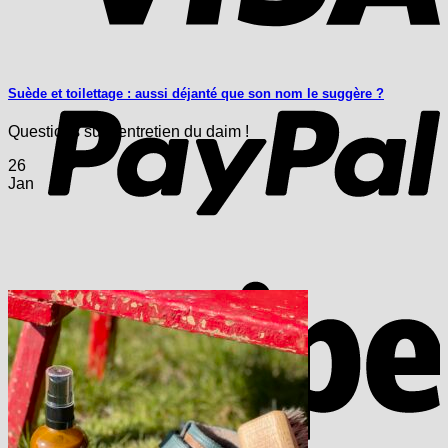
P
Suède et toilettage : aussi déjanté que son nom le suggère ?
Questions sur l’entretien du daim !
26
Jan
S