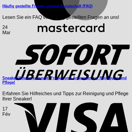
Häufig gestellte Fragen unserer Kundschaft (FAQ)
Lesen Sie ein FAQ von häufig gestellten Fragen an uns!
24
Mar
S
Sneaker-Wissen kompakt: Fragen und Antworten zur Reinigung und
Pflege!
Erfahren Sie Hilfreiches und Tipps zur Reinigung und Pflege
V
Ihrer Sneaker!
17
Fév