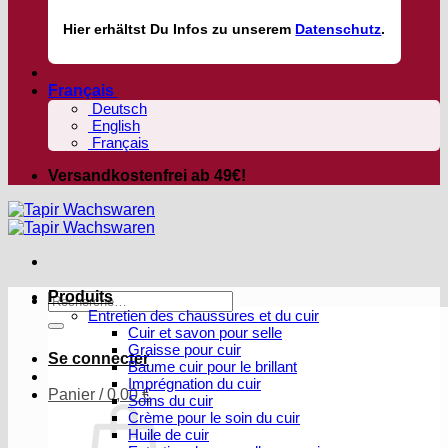
Hier
erhältst
Du Infos zu unserem
Datenschutz
.
Français
Deutsch
English
Français
Versandkostenfrei ab 49€!
Produits
Recherche
Entretien des chaussures et du cuir
pour :
Cuir et savon pour selle
Graisse pour cuir
Se connecter
Baume cuir pour le brillant
Imprégnation du cuir
Panier /
0,00
€
Soins du cuir
Crème pour le soin du cuir
Huile de cuir