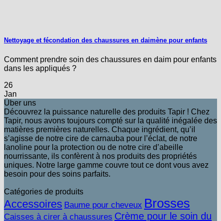
Nettoyage et fécondation des chaussures en daimène pour enfants
Comment prendre soin des chaussures en daim pour enfants
dans les appliqués ?
26
Jan
Über uns
Découvrez la puissance naturelle des produits Tapir ! Chez
Tapir, nous avons toujours compté sur la qualité inégalée des
matières premières naturelles. Chaque ingrédient, qu’il
s’agisse de notre cire de carnauba pour l’éclat, de notre
lanoline pour la protection ou de notre cire d’abeille
nourrissante, ils confèrent à nos produits des propriétés
uniques. Notre large gamme couvre tout ce dont vous avez
besoin pour des soins parfaits.
Catégories de produits
Brosses
Accessoires
Baume pour cheveux
Crème pour le soin du
Caisses à cirer à chaussures