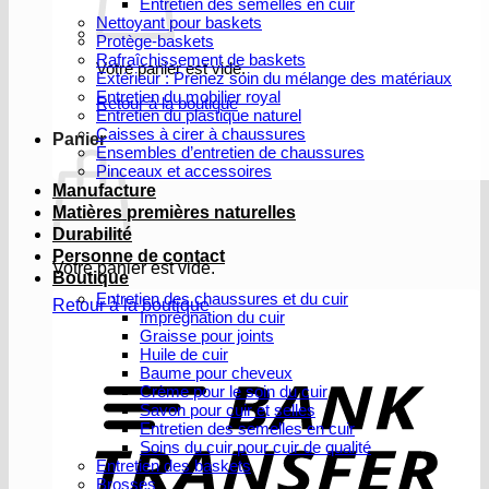
Entretien des semelles en cuir
Nettoyant pour baskets
Protège-baskets
Rafraîchissement de baskets
Votre panier est vide.
Extérieur : Prenez soin du mélange des matériaux
Entretien du mobilier royal
Retour à la boutique
Entretien du plastique naturel
Caisses à cirer à chaussures
Panier
Ensembles d’entretien de chaussures
Pinceaux et accessoires
Manufacture
Matières premières naturelles
Durabilité
Personne de contact
Votre panier est vide.
Boutique
Entretien des chaussures et du cuir
Retour à la boutique
Imprégnation du cuir
Graisse pour joints
V
Huile de cuir
b
Baume pour cheveux
Crème pour le soin du cuir
Savon pour cuir et selles
Entretien des semelles en cuir
Soins du cuir pour cuir de qualité
Entretien des baskets
Brosses