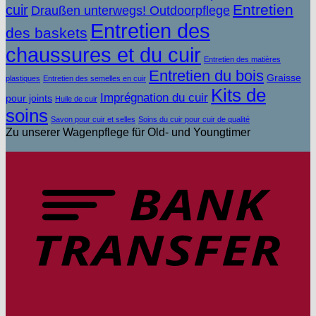
Entretien
cuir
Draußen unterwegs! Outdoorpflege
Entretien des
des baskets
chaussures et du cuir
Entretien des matières
Entretien du bois
Graisse
plastiques
Entretien des semelles en cuir
Kits de
Imprégnation du cuir
pour joints
Huile de cuir
soins
Savon pour cuir et selles
Soins du cuir pour cuir de qualité
Zu unserer Wagenpflege für Old- und Youngtimer
V
b