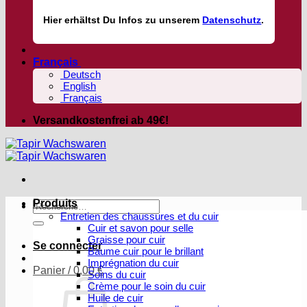
Hier
erhältst
Du Infos zu unserem
Datenschutz
.
Français
Deutsch
English
Français
Versandkostenfrei ab 49€!
Produits
Recherche
Entretien des chaussures et du cuir
pour :
Cuir et savon pour selle
Graisse pour cuir
Se connecter
Baume cuir pour le brillant
Imprégnation du cuir
Panier /
0,00
€
Soins du cuir
Crème pour le soin du cuir
Huile de cuir