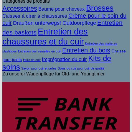
Catégories de produits
Brosses
Accessoires
Baume pour cheveux
Crème pour le soin du
Caisses à cirer à chaussures
Entretien
cuir
Draußen unterwegs! Outdoorpflege
Entretien des
des baskets
chaussures et du cuir
Entretien des matières
Entretien du bois
Graisse
plastiques
Entretien des semelles en cuir
Kits de
Imprégnation du cuir
pour joints
Huile de cuir
soins
Savon pour cuir et selles
Soins du cuir pour cuir de qualité
Zu unserer Wagenpflege für Old- und Youngtimer
V
b