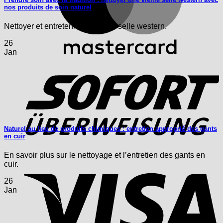
nos produits de soin naturel
Nettoyer et entretenir une vieille selle western.
26
Jan
S
Naturel au lieu de produits chimiques : entretien approprié des gants
en cuir
En savoir plus sur le nettoyage et l’entretien des gants en
V
cuir.
26
Jan