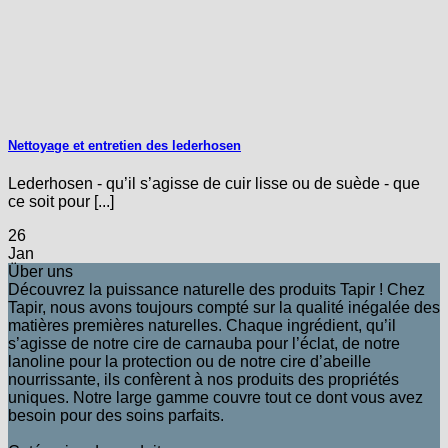
Nettoyage et entretien des lederhosen
Lederhosen - qu’il s’agisse de cuir lisse ou de suède - que
ce soit pour [...]
26
Jan
Über uns
Découvrez la puissance naturelle des produits Tapir ! Chez
Tapir, nous avons toujours compté sur la qualité inégalée des
matières premières naturelles. Chaque ingrédient, qu’il
s’agisse de notre cire de carnauba pour l’éclat, de notre
lanoline pour la protection ou de notre cire d’abeille
nourrissante, ils confèrent à nos produits des propriétés
uniques. Notre large gamme couvre tout ce dont vous avez
besoin pour des soins parfaits.