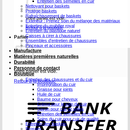
Entretien des semelles en cuir
Nettoyant pour baskets
Protège-baskets
Rafraîchissement de baskets
Votre panier est vide.
Extérieur : Prenez soin du mélange des matériaux
Entretien du mobilier royal
Retour à la boutique
Entretien du plastique naturel
Caisses à cirer à chaussures
Panier
Ensembles d’entretien de chaussures
Pinceaux et accessoires
Manufacture
Matières premières naturelles
Durabilité
Personne de contact
Votre panier est vide.
Boutique
Entretien des chaussures et du cuir
Retour à la boutique
Imprégnation du cuir
Graisse pour joints
V
Huile de cuir
b
Baume pour cheveux
Crème pour le soin du cuir
Savon pour cuir et selles
Entretien des semelles en cuir
Soins du cuir pour cuir de qualité
Entretien des baskets
Brosses