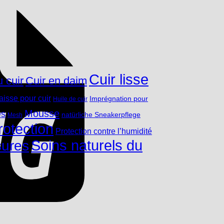
Cuir lisse
 cuir
Cuir en daim
aisse pour cuir
Imprégnation pour
Huile de cuir
Mousse
és
natürliche Sneakerpflege
Mesh
rotection
Protection contre l’humidité
Soins naturels du
sures