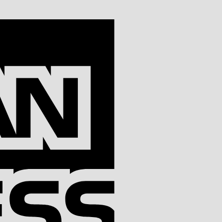
American
Express