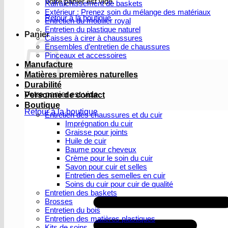
Votre panier est vide.
Rafraîchissement de baskets
Extérieur : Prenez soin du mélange des matériaux
Retour à la boutique
Entretien du mobilier royal
Entretien du plastique naturel
Panier
Caisses à cirer à chaussures
Ensembles d’entretien de chaussures
Pinceaux et accessoires
Manufacture
Matières premières naturelles
Durabilité
Votre panier est vide.
Personne de contact
Boutique
Retour à la boutique
Entretien des chaussures et du cuir
Imprégnation du cuir
Graisse pour joints
Huile de cuir
Baume pour cheveux
Crème pour le soin du cuir
Savon pour cuir et selles
Entretien des semelles en cuir
Soins du cuir pour cuir de qualité
Entretien des baskets
Brosses
Entretien du bois
Entretien des matières plastiques
Kits de soins