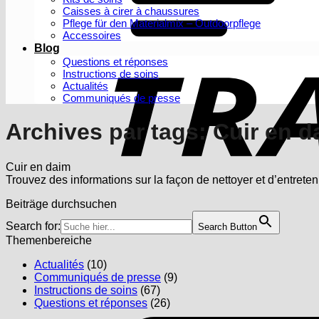
Caisses à cirer à chaussures
Pflege für den Materialmix – Outdoorpflege
Accessoires
Blog
Questions et réponses
Instructions de soins
Actualités
Communiqués de presse
Archives par tags:
Cuir en d
Cuir en daim
Trouvez des informations sur la façon de nettoyer et d’entreten
Beiträge durchsuchen
Search for:
Search Button
Themenbereiche
Actualités
(10)
Communiqués de presse
(9)
Instructions de soins
(67)
Questions et réponses
(26)