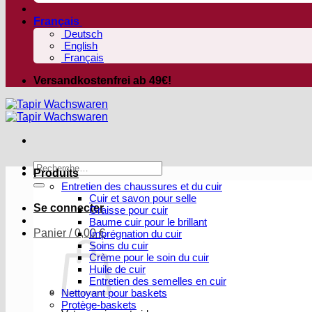
Français
Deutsch
English
Français
Versandkostenfrei ab 49€!
Recherche
Produits
pour :
Entretien des chaussures et du cuir
Cuir et savon pour selle
Se connecter
Graisse pour cuir
Baume cuir pour le brillant
Panier /
0,00
€
Imprégnation du cuir
Soins du cuir
Crème pour le soin du cuir
Huile de cuir
Entretien des semelles en cuir
Nettoyant pour baskets
Protège-baskets