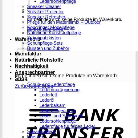
Ledersohlenpflege
Sneaker Cleaner
Sneaker Protector
Sneaker Refresher
Es befinden sich keine Produkte im Warenkorb.
Pflege für den Materialmix – Outdoor
Köndringer Möbelpflege
Zurück zum Shop
Natürliche Kunststoffpflege
Schuhputzkisten
Warenkorb
Schuhpflege-Sets
Bürsten und Zubehör
Manufaktur
Natürliche Rohstoffe
Nachhaltigkeit
Ansprechpartner
Es befinden sich keine Produkte im Warenkorb.
Shop
Schuh- und Lederpflege
Zurück zum Shop
Lederimprägnierung
Lederfett
Lederöl
T
Lederbalsam
Lederpflegecreme
Leder- und Sattelseife
Ledersohlenpflege
Lederpflege für feines Leder
Sneakerpflege
Bürsten