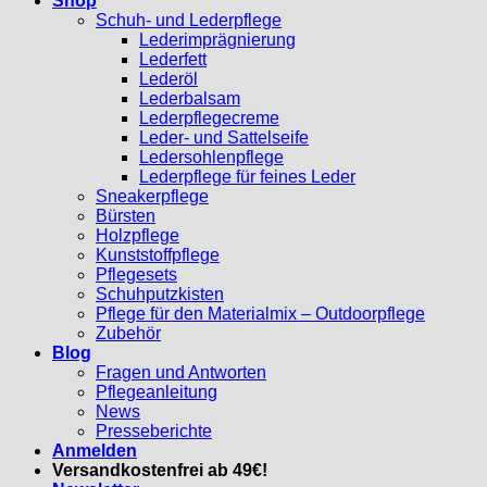
Shop
Schuh- und Lederpflege
Lederimprägnierung
Lederfett
Lederöl
Lederbalsam
Lederpflegecreme
Leder- und Sattelseife
Ledersohlenpflege
Lederpflege für feines Leder
Sneakerpflege
Bürsten
Holzpflege
Kunststoffpflege
Pflegesets
Schuhputzkisten
Pflege für den Materialmix – Outdoorpflege
Zubehör
Blog
Fragen und Antworten
Pflegeanleitung
News
Presseberichte
Anmelden
Versandkostenfrei ab 49€!