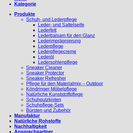
Kategorie
Produkte
Schuh- und Lederpflege
Leder- und Sattelseife
Lederfett
Lederbalsam für den Glanz
Lederimprägnierung
Lederpflege
Lederpflegecreme
Lederöl
Ledersohlenpflege
Sneaker Cleaner
Sneaker Protector
Sneaker Refresher
Pflege für den Materialmix – Outdoor
Köndringer Möbelpflege
Natürliche Kunststoffpflege
Schuhputzkisten
Schuhpflege-Sets
Bürsten und Zubehör
Manufaktur
Natürliche Rohstoffe
Nachhaltigkeit
Ansprechpartner