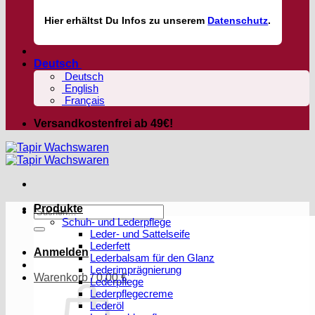
Hier
erhältst
Du Infos zu unserem
Datenschutz
.
Deutsch
Deutsch
English
Français
Versandkostenfrei ab 49€!
Produkte
Suchen
Schuh- und Lederpflege
nach:
Leder- und Sattelseife
Lederfett
Anmelden
Lederbalsam für den Glanz
Lederimprägnierung
Warenkorb /
0,00
€
Lederpflege
Lederpflegecreme
Lederöl