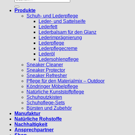
nach:
Produkte
Schuh- und Lederpflege
Leder- und Sattelseife
Lederfett
Lederbalsam für den Glanz
Lederimprägnierung
Lederpflege
Lederpflegecreme
Lederöl
Ledersohlenpflege
Sneaker Cleaner
Sneaker Protector
Sneaker Refresher
Pflege für den Materialmix – Outdoor
Köndringer Möbelpflege
Natürliche Kunststoffpflege
Schuhputzkisten
Schuhpflege-Sets
Bürsten und Zubehör
Manufaktur
Natürliche Rohstoffe
Nachhaltigkeit
Ansprechpartner