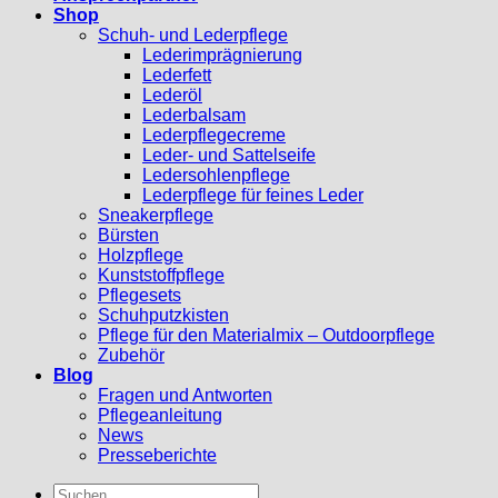
Shop
Schuh- und Lederpflege
Lederimprägnierung
Lederfett
Lederöl
Lederbalsam
Lederpflegecreme
Leder- und Sattelseife
Ledersohlenpflege
Lederpflege für feines Leder
Sneakerpflege
Bürsten
Holzpflege
Kunststoffpflege
Pflegesets
Schuhputzkisten
Pflege für den Materialmix – Outdoorpflege
Zubehör
Blog
Fragen und Antworten
Pflegeanleitung
News
Presseberichte
Suchen