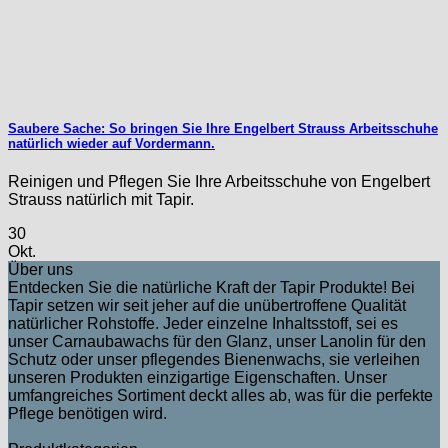
Saubere Sache: So bringen Sie Ihre Engelbert Strauss Arbeitsschuhe
natürlich wieder auf Vordermann.
Reinigen und Pflegen Sie Ihre Arbeitsschuhe von Engelbert
Strauss natürlich mit Tapir.
30
Okt.
Über uns
Entdecken Sie die natürliche Kraft der Tapir Produkte! Bei
Tapir setzen wir seit jeher auf die unübertroffene Qualität
natürlicher Rohstoffe. Jeder einzelne Inhaltsstoff, sei es
unser Carnaubawachs für den Glanz, unser Lanolin für den
Schutz oder unser pflegendes Bienenwachs, sie verleihen
unseren Produkten einzigartige Eigenschaften. Unser
umfangreiches Sortiment deckt alles ab, was für die perfekte
Pflege benötigen wird.