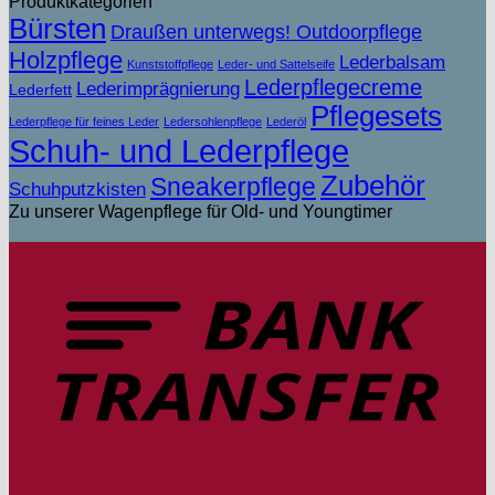
Produktkategorien
Bürsten
Draußen unterwegs! Outdoorpflege
Holzpflege
Lederbalsam
Kunststoffpflege
Leder- und Sattelseife
Lederpflegecreme
Lederimprägnierung
Lederfett
Pflegesets
Lederpflege für feines Leder
Ledersohlenpflege
Lederöl
Schuh- und Lederpflege
Zubehör
Sneakerpflege
Schuhputzkisten
Zu unserer Wagenpflege für Old- und Youngtimer
T