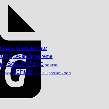
Glanzbürste
Glanz
lege
Lederpflegecreme
che Schuhpflege
natürliche
Schutz
Sneaker
Sneaker Cleaner
reinigung