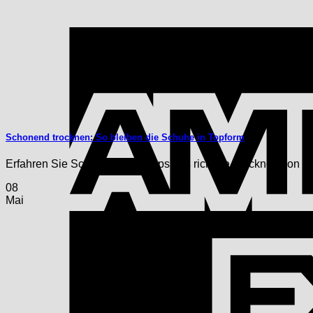
Schonend trocknen: So bleiben die Schuhe in Topform
Erfahren Sie Schuhpflege - Tipps fürs richtige Trocknen von 
08
Mai