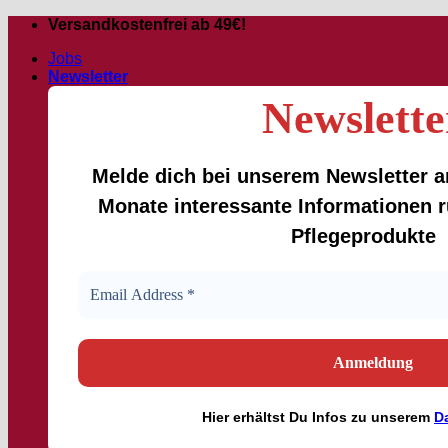
Zum
Versandkostenfrei ab 49€!
Inhalt
Jobs
springen
Newsletter
Newslette
Melde dich bei unserem Newsletter an
Monate interessante Informationen
Pflegeprodukte
Hier
erhältst
Du Infos zu unserem
D