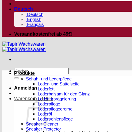
Deutsch
Deutsch
English
Français
Versandkostenfrei ab 49€!
Suchen
Produkte
nach:
Schuh- und Lederpflege
Leder- und Sattelseife
Anmelden
Lederfett
Lederbalsam für den Glanz
Warenkorb /
0,00
€
Lederimprägnierung
Lederpflege
Lederpflegecreme
Lederöl
Ledersohlenpflege
Sneaker Cleaner
Sneaker Protector