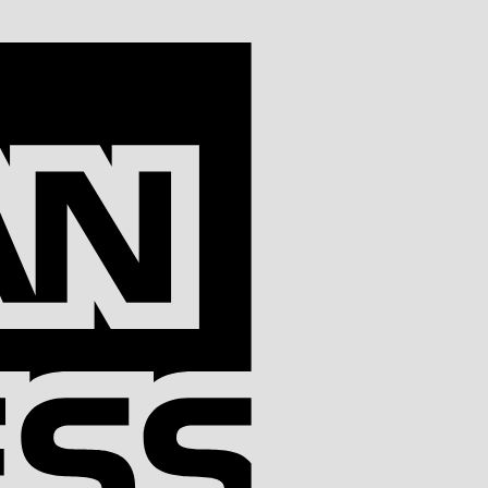
American
Express