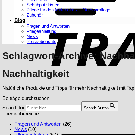
Schuhputzkisten
Pflege für den Materialmix – Outdoorpflege
Zubehör
Blog
Fragen und Antworten
Pflegeanleitung
News
Presseberichte
Schlagwort-Archive:
Nachhal
Nachhaltigkeit
Natürliche Produkte und Tipps für mehr Nachhaltigkeit mit Tapi
Beiträge durchsuchen
Search for:
Search Button
Themenbereiche
Fragen und Antworten
(26)
News
(10)
Pflegeanleitung
(67)