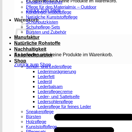
Es befinden sich keine Produkte im Warenkorb.
Sneaker Refresher
Pflege für den Materialmix – Outdoor
Zurück zum Shop
Köndringer Möbelpflege
Natürliche Kunststoffpflege
Warenkorb
Schuhputzkisten
Schuhpflege-Sets
Bürsten und Zubehör
Manufaktur
Natürliche Rohstoffe
Nachhaltigkeit
Es befinden sich keine Produkte im Warenkorb.
Ansprechpartner
Shop
Zurück zum Shop
Schuh- und Lederpflege
Lederimprägnierung
Lederfett
Lederöl
Lederbalsam
Lederpflegecreme
Leder- und Sattelseife
Ledersohlenpflege
Lederpflege für feines Leder
Sneakerpflege
Bürsten
Holzpflege
Kunststoffpflege
Pflegesets