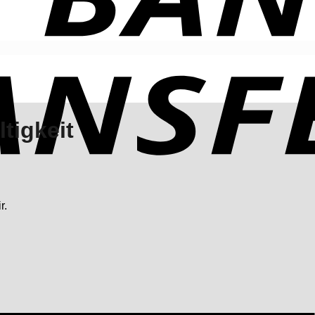
tigkeit
r.