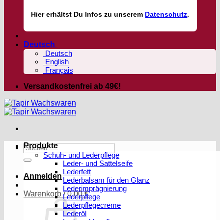
Hier
erhältst
Du Infos zu unserem
Datenschutz
.
Deutsch
Deutsch
English
Français
Versandkostenfrei ab 49€!
Produkte
Suchen
Schuh- und Lederpflege
nach:
Leder- und Sattelseife
Lederfett
Anmelden
Lederbalsam für den Glanz
Lederimprägnierung
Warenkorb /
0,00
€
Lederpflege
Lederpflegecreme
Lederöl