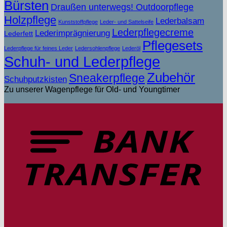
Bürsten
Draußen unterwegs! Outdoorpflege
Holzpflege
Lederbalsam
Kunststoffpflege
Leder- und Sattelseife
Lederpflegecreme
Lederimprägnierung
Lederfett
Pflegesets
Lederpflege für feines Leder
Ledersohlenpflege
Lederöl
Schuh- und Lederpflege
Zubehör
Sneakerpflege
Schuhputzkisten
Zu unserer Wagenpflege für Old- und Youngtimer
T