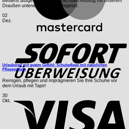
Bestens ausgerüstet für den nächsten Ausflug mit unserem
Draußen unterwegs! Schuhpflegeset.
02
Dez.
S
Urlaubsreif mit gutem Gefühl: Schuhpflege mit natürlichen
Pflegemitteln
Reinigen, pflegen und imprägnieren Sie Ihre Schuhe vor
dem Urlaub mit Tapir!
V
30
Okt.