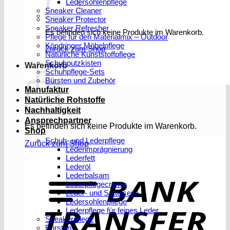
Ledersohlenpflege
Sneaker Cleaner
Sneaker Protector
Sneaker Refresher
Es befinden sich keine Produkte im Warenkorb.
Pflege für den Materialmix – Outdoor
Köndringer Möbelpflege
Zurück zum Shop
Natürliche Kunststoffpflege
Schuhputzkisten
Warenkorb
Schuhpflege-Sets
Bürsten und Zubehör
Manufaktur
Natürliche Rohstoffe
Nachhaltigkeit
Ansprechpartner
Es befinden sich keine Produkte im Warenkorb.
Shop
Schuh- und Lederpflege
Zurück zum Shop
Lederimprägnierung
Lederfett
Lederöl
T
Lederbalsam
Lederpflegecreme
Leder- und Sattelseife
Ledersohlenpflege
Lederpflege für feines Leder
Sneakerpflege
Bürsten