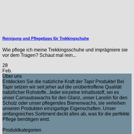
Reinigung und Pflegetipps für Trekkingschuhe
Wie pflege ich meine Trekkingsschuhe und imprägniere sie
vor dem Tragen? Schaut mal rein...
28
Feb.
Über uns
Entdecken Sie die natürliche Kraft der Tapir Produkte! Bei
Tapir setzen wir seit jeher auf die unübertroffene Qualität
natürlicher Rohstoffe. Jeder einzelne Inhaltsstoff, sei es
unser Carnaubawachs für den Glanz, unser Lanolin für den
Schutz oder unser pflegendes Bienenwachs, sie verleihen
unseren Produkten einzigartige Eigenschaften. Unser
umfangreiches Sortiment deckt alles ab, was für die perfekte
Pflege benötigen wird.
Produktkategorien