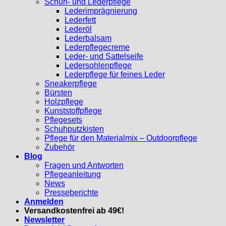
Schuh- und Lederpflege
Lederimprägnierung
Lederfett
Lederöl
Lederbalsam
Lederpflegecreme
Leder- und Sattelseife
Ledersohlenpflege
Lederpflege für feines Leder
Sneakerpflege
Bürsten
Holzpflege
Kunststoffpflege
Pflegesets
Schuhputzkisten
Pflege für den Materialmix – Outdoorpflege
Zubehör
Blog
Fragen und Antworten
Pflegeanleitung
News
Presseberichte
Anmelden
Versandkostenfrei ab 49€!
Newsletter