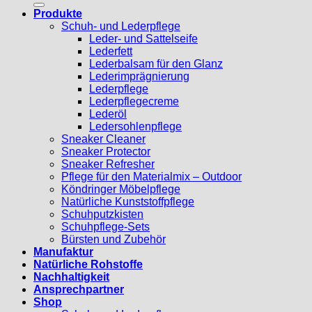
Produkte
Schuh- und Lederpflege
Leder- und Sattelseife
Lederfett
Lederbalsam für den Glanz
Lederimprägnierung
Lederpflege
Lederpflegecreme
Lederöl
Ledersohlenpflege
Sneaker Cleaner
Sneaker Protector
Sneaker Refresher
Pflege für den Materialmix – Outdoor
Köndringer Möbelpflege
Natürliche Kunststoffpflege
Schuhputzkisten
Schuhpflege-Sets
Bürsten und Zubehör
Manufaktur
Natürliche Rohstoffe
Nachhaltigkeit
Ansprechpartner
Shop