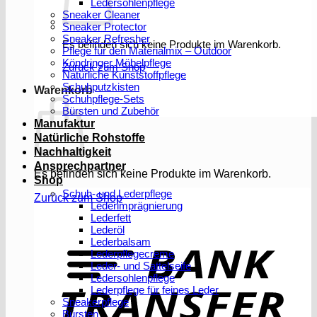
Ledersohlenpflege
Sneaker Cleaner
Sneaker Protector
Sneaker Refresher
Es befinden sich keine Produkte im Warenkorb.
Pflege für den Materialmix – Outdoor
Köndringer Möbelpflege
Zurück zum Shop
Natürliche Kunststoffpflege
Schuhputzkisten
Warenkorb
Schuhpflege-Sets
Bürsten und Zubehör
Manufaktur
Natürliche Rohstoffe
Nachhaltigkeit
Ansprechpartner
Es befinden sich keine Produkte im Warenkorb.
Shop
Schuh- und Lederpflege
Zurück zum Shop
Lederimprägnierung
Lederfett
Lederöl
T
Lederbalsam
Lederpflegecreme
Leder- und Sattelseife
Ledersohlenpflege
Lederpflege für feines Leder
Sneakerpflege
Bürsten