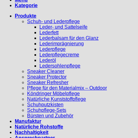
Kategorie
Produkte
Schuh- und Lederpflege
Leder- und Sattelseife
Lederfett
Lederbalsam für den Glanz
Lederimprägnierung
Lederpflege
Lederpflegecreme
Lederöl
Ledersohlenpflege
Sneaker Cleaner
Sneaker Protector
Sneaker Refresher
Pflege für den Materialmix – Outdoor
Köndringer Möbelpflege
Natürliche Kunststoffpflege
Schuhputzkisten
Schuhpflege-Sets
Bürsten und Zubehör
Manufaktur
Natürliche Rohstoffe
Nachhaltigkeit
Ansprechpartner