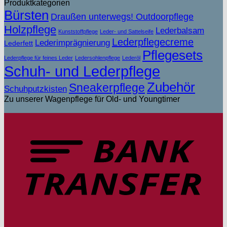
Produktkategorien
Bürsten
Draußen unterwegs! Outdoorpflege
Holzpflege
Lederbalsam
Kunststoffpflege
Leder- und Sattelseife
Lederpflegecreme
Lederimprägnierung
Lederfett
Pflegesets
Lederpflege für feines Leder
Ledersohlenpflege
Lederöl
Schuh- und Lederpflege
Zubehör
Sneakerpflege
Schuhputzkisten
Zu unserer Wagenpflege für Old- und Youngtimer
T