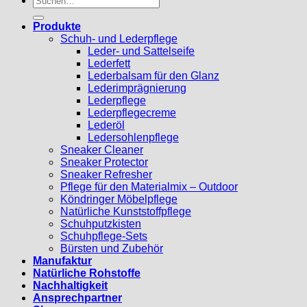
nach:
Produkte
Schuh- und Lederpflege
Leder- und Sattelseife
Lederfett
Lederbalsam für den Glanz
Lederimprägnierung
Lederpflege
Lederpflegecreme
Lederöl
Ledersohlenpflege
Sneaker Cleaner
Sneaker Protector
Sneaker Refresher
Pflege für den Materialmix – Outdoor
Köndringer Möbelpflege
Natürliche Kunststoffpflege
Schuhputzkisten
Schuhpflege-Sets
Bürsten und Zubehör
Manufaktur
Natürliche Rohstoffe
Nachhaltigkeit
Ansprechpartner