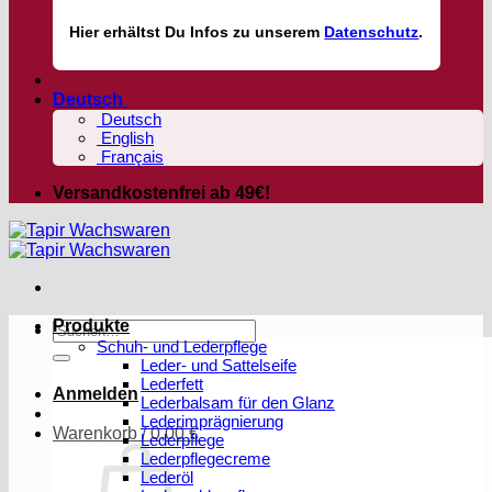
Hier
erhältst
Du Infos zu unserem
Datenschutz
.
Deutsch
Deutsch
English
Français
Versandkostenfrei ab 49€!
Produkte
Suchen
Schuh- und Lederpflege
nach:
Leder- und Sattelseife
Lederfett
Anmelden
Lederbalsam für den Glanz
Lederimprägnierung
Warenkorb /
0,00
€
Lederpflege
Lederpflegecreme
Lederöl