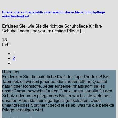
Pflege, die sich auszahlt- oder warum die richtige Schuhpflege
entscheidend ist
Erfahren Sie, wie Sie die richtige Schuhpflege für Ihre
Schuhe finden und warum richtige Pflege [...]
18
Feb.
1
2
Über uns
Entdecken Sie die natürliche Kraft der Tapir Produkte! Bei
Tapir setzen wir seit jeher auf die unübertroffene Qualität
natürlicher Rohstoffe. Jeder einzelne Inhaltsstoff, sei es
unser Carnaubawachs für den Glanz, unser Lanolin für den
Schutz oder unser pflegendes Bienenwachs, sie verleihen
unseren Produkten einzigartige Eigenschaften. Unser
umfangreiches Sortiment deckt alles ab, was für die perfekte
Pflege benötigen wird.