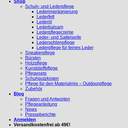
Shop
Schuh- und Lederpflege
Lederimprägnierung
Lederfett
Lederöl
Lederbalsam
Lederpflegecreme
Leder- und Sattelseife
Ledersohlenpflege
Lederpflege für feines Leder
Sneakerpflege
Bürsten
Holzpflege
Kunststoffpflege
Pflegesets
Schuhputzkisten
Pflege für den Materialmix – Outdoorpflege
Zubehör
Blog
Fragen und Antworten
Pflegeanleitung
News
Presseberichte
Anmelden
Versandkostenfrei ab 49€!