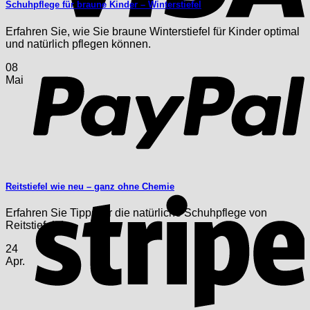
Schuhpflege für braune Kinder – Winterstiefel
Erfahren Sie, wie Sie braune Winterstiefel für Kinder optimal
und natürlich pflegen können.
P
08
Mai
Reitstiefel wie neu – ganz ohne Chemie
S
Erfahren Sie Tipps für die natürliche Schuhpflege von
Reitstiefeln!
24
Apr.