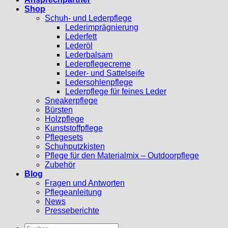
Shop
Schuh- und Lederpflege
Lederimprägnierung
Lederfett
Lederöl
Lederbalsam
Lederpflegecreme
Leder- und Sattelseife
Ledersohlenpflege
Lederpflege für feines Leder
Sneakerpflege
Bürsten
Holzpflege
Kunststoffpflege
Pflegesets
Schuhputzkisten
Pflege für den Materialmix – Outdoorpflege
Zubehör
Blog
Fragen und Antworten
Pflegeanleitung
News
Presseberichte
Suchen