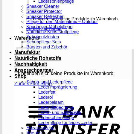
Ledersohlenpflege
Sneaker Cleaner
Sneaker Protector
Sneaker Refresher
Es befinden sich keine Produkte im Warenkorb.
Pflege für den Materialmix – Outdoor
Köndringer Möbelpflege
Zurück zum Shop
Natürliche Kunststoffpflege
Schuhputzkisten
Warenkorb
Schuhpflege-Sets
Bürsten und Zubehör
Manufaktur
Natürliche Rohstoffe
Nachhaltigkeit
Ansprechpartner
Es befinden sich keine Produkte im Warenkorb.
Shop
Schuh- und Lederpflege
Zurück zum Shop
Lederimprägnierung
Lederfett
Lederöl
T
Lederbalsam
Lederpflegecreme
Leder- und Sattelseife
Ledersohlenpflege
Lederpflege für feines Leder
Sneakerpflege
Bürsten