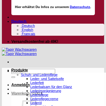
Hier
erhältst
Du Infos zu unserem
Datenschutz
.
Deutsch
Deutsch
English
Français
Versandkostenfrei ab 49€!
Produkte
Suchen
Schuh- und Lederpflege
nach:
Leder- und Sattelseife
Lederfett
Anmelden
Lederbalsam für den Glanz
Lederimprägnierung
Warenkorb /
0,00
€
Lederpflege
Lederpflegecreme
Lederöl