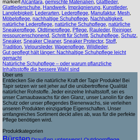
markiert
Alcantara
,
gemischte Materialien
,
Glattleder
,
Glattlederschuhe
,
Handwerk
,
Imprägnierung
,
Kunstleder
,
Langlebigkeit
,
Lederarten
,
Lederpflege
,
Manufaktur
,
Mesh
,
Möbelpflege
,
nachhaltige Schuhpflege
,
Nachhaltigkeit
,
natürliche Lederpflege
,
natürliche Schuhpflege
,
natürliche
Sneakerpflege
,
Oldtimerpflege
,
Pflege
,
Rauleder
,
Reiniger
,
ressourcenschonend
,
Schritt für Schritt
,
Schuhpflege
,
Schutz
,
Sneaker
,
Sneaker Cleaner
,
Sneaker Protector
,
Stoff
,
Tradition
,
Veloursleder
,
Wagenpflege
,
Wildleder
.
Gut gepflegt hält länger: Nachhaltige Schuhpflege leicht
gemacht
Natürliche Schuhpflege – oder warum pflanzliche
Inhaltsstoffe die bessere Wahl sind
Über uns
Entdecken Sie die natürliche Kraft der Tapir Produkte! Bei
Tapir setzen wir seit jeher auf die unübertroffene Qualität
natürlicher Rohstoffe. Jeder einzelne Inhaltsstoff, sei es
unser Carnaubawachs für den Glanz, unser Lanolin für den
Schutz oder unser pflegendes Bienenwachs, sie verleihen
unseren Produkten einzigartige Eigenschaften. Unser
umfangreiches Sortiment deckt alles ab, was für die perfekte
Pflege benötigen wird.
Produktkategorien
Bürsten
Draußen unterwegs! Outdoorpflege