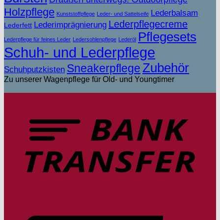
Holzpflege
Lederbalsam
Kunststoffpflege
Leder- und Sattelseife
Lederpflegecreme
Lederimprägnierung
Lederfett
Pflegesets
Lederpflege für feines Leder
Ledersohlenpflege
Lederöl
Schuh- und Lederpflege
Zubehör
Sneakerpflege
Schuhputzkisten
Zu unserer Wagenpflege für Old- und Youngtimer
T