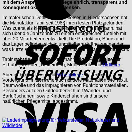
mit dem Anspruch, Lederpflege ehrlich, transparent und
konsequent ökologisch zu denken.
Im malerischen Dorfkern von Amelsen in Niedersachsen hat
die Manufaktur Tapir seit 1983 ihren festen Platz gefunden.
Was zuerst als kleines Familienunternehmen begann, hat
sich über die Jahrzehnte zu einem erfolgreichen Betrieb mit
S
über 20 Mitarbeitern entwickelt. Die Produktion, Büros und
das Lager befinden sich in unmittelbarer Nähe zueinander,
was kurze Wege und eine enge Zusammenarbeit ermöglicht.
Tapir steht für die Herstellung nahhaltiger Pflegemittel für
Schuhe, Taschen, Bekleidung, Möbel, Holz und
Oldtimer
.
Aber nicht nur Leder- und
Schuhpflege
stehen im
Vordergrund, mittlerweile auch andere Materialien wie Textil,
Baumwolle und das Imprägnieren von Funktionsmaterialien.
Besonders auf den Outdoorbereich mit Wander- und
V
Barfußschuhen, sowie Kinderschuhen sind unsere
natürlichen Pflegemittel abgestimmt.