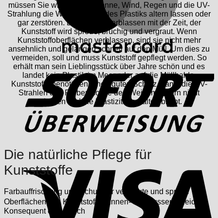
müssen Sie wissen, daß Sonne, Wind, Regen und die UV-
Strahlung die Weichmacher des Plastiks altern lassen oder
gar zerstören. Die Farben verblassen mit der Zeit, der
Kunststoff wird spröde, brüchig und vergraut. Wenn
Kunststoffoberflächen verblassen, sind sie nicht mehr
ansehnlich und gelangen schnell auf den Müll. Um dies zu
vermeiden, soll und muss Kunststoff gepflegt werden. So
S
erhält man sein Lieblingsstück über Jahre schön und es
landet kein Plastik im Meer oder auf die Müllhalde.
Kunststoffe benötigten einen guten Schutz, damit die UV-
Strahlen den Farben sowie den Weichmachern nicht
schaden und die Elastizität erhalten bleibt.
Die natürliche Pflege für
V
Kunststoffe
Farbauffrischung und Schutz für vergraute und spröde
Oberflächen aus Kunststoff im Innen- und Aussenbereich
Konsequent ökologisch