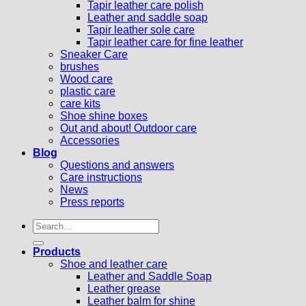
Tapir leather care polish
Leather and saddle soap
Tapir leather sole care
Tapir leather care for fine leather
Sneaker Care
brushes
Wood care
plastic care
care kits
Shoe shine boxes
Out and about! Outdoor care
Accessories
Blog
Questions and answers
Care instructions
News
Press reports
Search
for:
Products
Shoe and leather care
Leather and Saddle Soap
Leather grease
Leather balm for shine