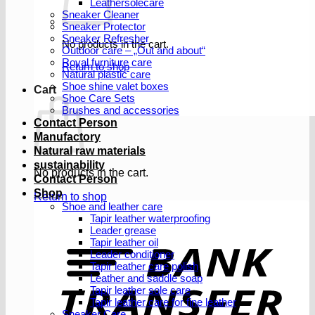
Leathersolecare
Sneaker Cleaner
Sneaker Protector
Sneaker Refresher
No products in the cart.
Outdoor care – „Out and about“
Royal furniture care
Return to shop
Natural plastic care
Shoe shine valet boxes
Cart
Shoe Care Sets
Brushes and accessories
Contact Person
Manufactory
Natural raw materials
sustainability
No products in the cart.
Contact Person
Shop
Return to shop
Shoe and leather care
Tapir leather waterproofing
Leader grease
T
Tapir leather oil
Leader conditioner
Tapir leather care polish
Leather and saddle soap
Tapir leather sole care
Tapir leather care for fine leather
Sneaker Care