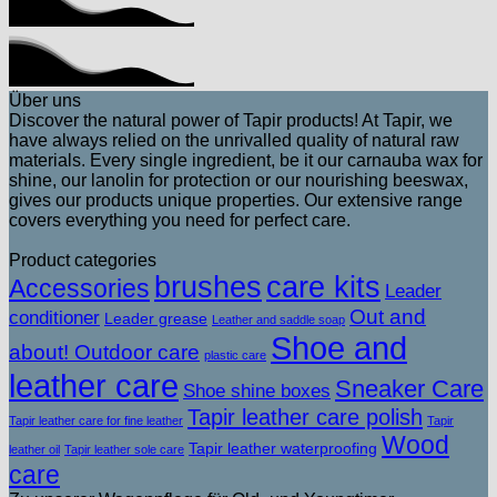
Über uns
Discover the natural power of Tapir products! At Tapir, we
have always relied on the unrivalled quality of natural raw
materials. Every single ingredient, be it our carnauba wax for
shine, our lanolin for protection or our nourishing beeswax,
gives our products unique properties. Our extensive range
covers everything you need for perfect care.
Product categories
brushes
care kits
Accessories
Leader
Out and
conditioner
Leader grease
Leather and saddle soap
Shoe and
about! Outdoor care
plastic care
leather care
Sneaker Care
Shoe shine boxes
Tapir leather care polish
Tapir leather care for fine leather
Tapir
Wood
Tapir leather waterproofing
leather oil
Tapir leather sole care
care