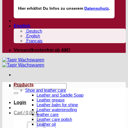
Hier
erhältst
Du Infos zu unserem
Datenschutz
.
English
Deutsch
English
Français
Versandkostenfrei ab 49€!
Products
Search
Shoe and leather care
for:
Leather and Saddle Soap
Leather grease
Login
Leather balm for shine
Leather waterproofing
Cart /
0,00
€
leather care
Leather care polish
Leather oil