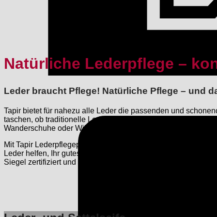
Natürliche Lederpflege – k
Leder braucht Pflege! Natürliche Pflege – und
Tapir bietet für nahezu alle Leder die passenden und schonen
taschen, ob traditionelle Leder- und Sattelseife für Ihre Reits
Wanderschuhe oder Wildlederimprägnierung für den weichen W
Mit Tapir Lederpflegeprodukten pflegen Sie Ihr Leder schonen
Leder helfen, Ihr gutes Leder zu erhalten, damit Sie Ihr Lie
Siegel zertifiziert und garantiert somit Nachhaltigkeit auf ganze