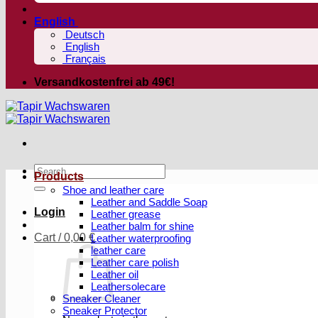
English
Deutsch
English
Français
Versandkostenfrei ab 49€!
Search
Products
for:
Shoe and leather care
Leather and Saddle Soap
Login
Leather grease
Leather balm for shine
Cart /
0,00
€
Leather waterproofing
leather care
Leather care polish
Leather oil
Leathersolecare
Sneaker Cleaner
Sneaker Protector