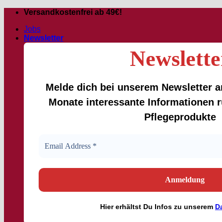
Skip
Versandkostenfrei ab 49€!
to
Jobs
content
Newsletter
Newslette
Melde dich bei unserem Newsletter an
Monate interessante Informationen
Pflegeprodukte
Hier
erhältst
Du Infos zu unserem
D