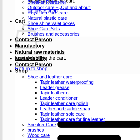
No products in the cart.
Sneaker Refresher
Outdoor care – „Out and about“
Return to shop
Royal furniture care
Natural plastic care
Cart
Shoe shine valet boxes
Shoe Care Sets
Brushes and accessories
Contact Person
Manufactory
Natural raw materials
No products in the cart.
sustainability
Contact Person
Return to shop
Shop
Shoe and leather care
Tapir leather waterproofing
Leader grease
Tapir leather oil
Leader conditioner
Tapir leather care polish
Leather and saddle soap
Tapir leather sole care
Tapir leather care for fine leather
Sneaker Care
brushes
Wood care