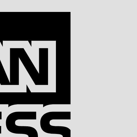
American
Express