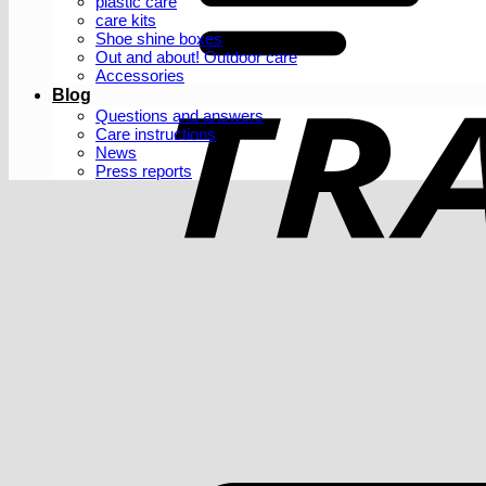
plastic care
care kits
Shoe shine boxes
Out and about! Outdoor care
Accessories
Blog
Questions and answers
Care instructions
News
Press reports