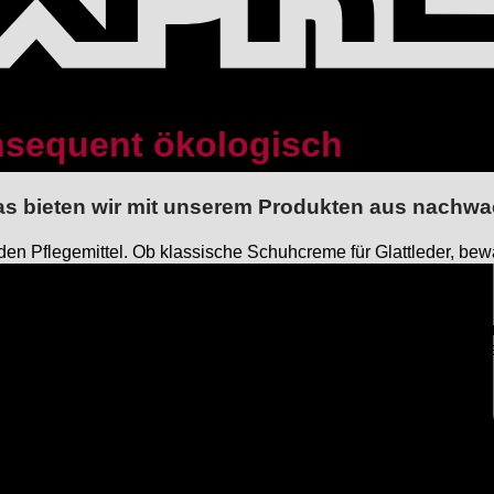
onsequent ökologisch
 das bieten wir mit unserem Produkten aus nach
den Pflegemittel. Ob klassische Schuhcreme für Glattleder, bew
tiefel oder die Ledersohlenpflege für feine Herrenschuhe oder Ta
interstiefel!
d und natürlich. So verschieden Leder auch immer sein mag, wi
blingsstück lange nutzen können. Unser gesamtes Schuh- und Led
r Linie.