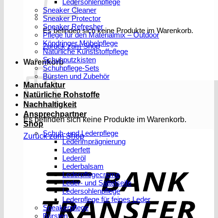
Ledersohlenpflege
Sneaker Cleaner
Sneaker Protector
Sneaker Refresher
Es befinden sich keine Produkte im Warenkorb.
Pflege für den Materialmix – Outdoor
Köndringer Möbelpflege
Zurück zum Shop
Natürliche Kunststoffpflege
Schuhputzkisten
Warenkorb
Schuhpflege-Sets
Bürsten und Zubehör
Manufaktur
Natürliche Rohstoffe
Nachhaltigkeit
Ansprechpartner
Es befinden sich keine Produkte im Warenkorb.
Shop
Schuh- und Lederpflege
Zurück zum Shop
Lederimprägnierung
Lederfett
Lederöl
T
Lederbalsam
Lederpflegecreme
Leder- und Sattelseife
Ledersohlenpflege
Lederpflege für feines Leder
Sneakerpflege
Bürsten