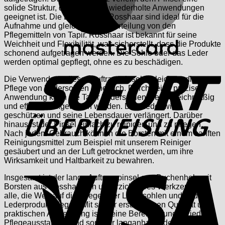
solide Struktur, die perfekt für wiederholte Anwendungen
geeignet ist. Die Borsten aus Rosshaar sind ideal für die
Aufnahme und gleichmäßige Verteilung von den
Pflegemitteln von Tapir. Rosshaar ist bekannt für seine
Weichheit und Flexibilität, was sicherstellt, dass die Produkte
schonend aufgetragen werden. Die Sohle oder das Leder
S
werden optimal gepflegt, ohne es zu beschädigen.
Die Verwendung dieses Auftragspinsels erleichtert die
Pflege von Ledersohlen erheblich. Durch seine präzise
Anwendung kann die Tapir Ledersohlenpflege gleichmäßig
und effizient aufgetragen werden. Das Leder wird
geschützen und seine Lebensdauer verlängert. Darüber
hinaus ist der Pinsel einfach zu reinigen und zu pflegen.
Nach jedem Gebrauch können die Borsten mit einem sanften
Reinigungsmittel zum Beispiel mit unserem Reiniger
gesäubert und an der Luft getrocknet werden, um ihre
Wirksamkeit und Haltbarkeit zu bewahren.
V
Insgesamt ist der lange Auftragspinsel aus Buchenholz mit
Borsten aus Rosshaar ein unverzichtbares Werkzeug für
alle, die Wert auf die Pflege ihrer Ledersohlen und anderer
Lederprodukte legen. Mit seiner erstklassigen Qualität und
praktischen Anwendung ist er eine Bereicherung für jede
Pflegeausstattung und sorgt für langanhaltende Schönheit