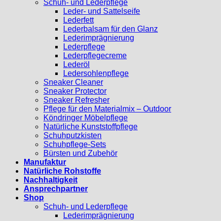
Schuh- und Lederpflege
Leder- und Sattelseife
Lederfett
Lederbalsam für den Glanz
Lederimprägnierung
Lederpflege
Lederpflegecreme
Lederöl
Ledersohlenpflege
Sneaker Cleaner
Sneaker Protector
Sneaker Refresher
Pflege für den Materialmix – Outdoor
Köndringer Möbelpflege
Natürliche Kunststoffpflege
Schuhputzkisten
Schuhpflege-Sets
Bürsten und Zubehör
Manufaktur
Natürliche Rohstoffe
Nachhaltigkeit
Ansprechpartner
Shop
Schuh- und Lederpflege
Lederimprägnierung