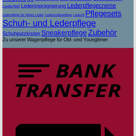
Lederpflegecreme
Lederimprägnierung
Lederfett
Pflegesets
Lederpflege für feines Leder
Ledersohlenpflege
Lederöl
Schuh- und Lederpflege
Zubehör
Sneakerpflege
Schuhputzkisten
Zu unserer Wagenpflege für Old- und Youngtimer
T