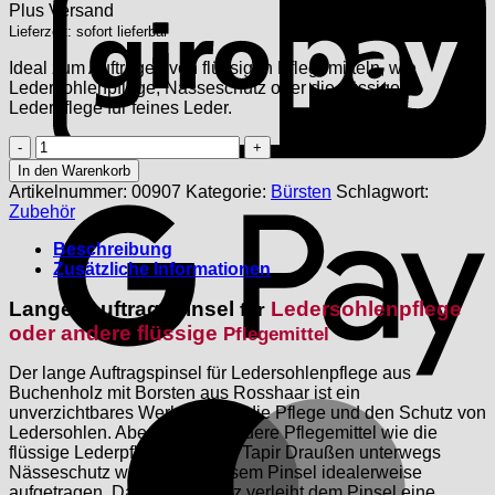
Plus
Versand
Lieferzeit: sofort lieferbar
Ideal zum Auftragen von flüssigen Pflegemitteln, wie
Ledersohlenpflege, Nässeschutz oder die flüssige
Lederpflege für feines Leder.
Langer
Auftragspinsel
In den Warenkorb
für
G
Artikelnummer:
00907
Kategorie:
Bürsten
Schlagwort:
flüssige
Zubehör
Pflegeprodukte
Menge
Beschreibung
Zusätzliche Informationen
Langer Auftragspinsel
Ledersohlenpflege
für
oder andere flüssige
Pflegemittel
Der lange Auftragspinsel für Ledersohlenpflege aus
Buchenholz mit Borsten aus Rosshaar ist ein
M
unverzichtbares Werkzeug für die Pflege und den Schutz von
Ledersohlen. Aber auch für andere Pflegemittel wie die
flüssige Lederpflege oder der Tapir Draußen unterwegs
Nässeschutz werden mit diesem Pinsel idealerweise
aufgetragen. Das Buchenholz verleiht dem Pinsel eine