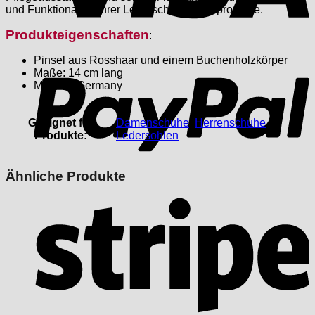
und Funktionalität Ihrer Lederschuhe und -produkte.
Produkteigenschaften
:
P
Pinsel aus Rosshaar und einem Buchenholzkörper
Maße: 14 cm lang
Made in Germany
Geeignet für
Damenschuhe
,
Herrenschuhe
,
Produkte:
Ledersohlen
Ähnliche Produkte
S