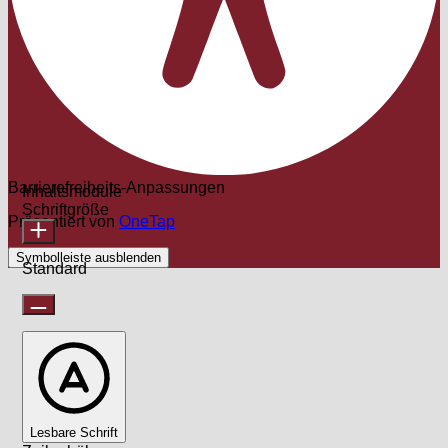
Barrierefreiheits-Anpassungen
Inhaltsmodule
Schriftgröße
Präsentiert von
OneTap
Symbolleiste ausblenden
Standard
Lesbare Schrift