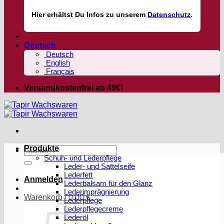
Hier
erhältst
Du Infos zu unserem
Datenschutz
.
Deutsch
Deutsch
English
Français
Versandkostenfrei ab 49€!
Produkte
Suchen
Schuh- und Lederpflege
nach:
Leder- und Sattelseife
Lederfett
Anmelden
Lederbalsam für den Glanz
Lederimprägnierung
Warenkorb /
0,00
€
Lederpflege
Lederpflegecreme
Lederöl