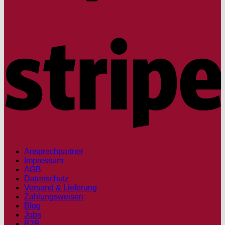
S
Ansprechpartner
Impressum
AGB
Datenschutz
Versand & Lieferung
Zahlungsweisen
Blog
Jobs
B2B