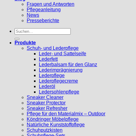
Fragen und Antworten
Pflegeanleitung
News
Presseberichte
Suchen
nach:
Produkte
Schuh- und Lederpflege
Leder- und Sattelseife
Lederfett
Lederbalsam für den Glanz
Lederimprägnierung
Lederpflege
Lederpflegecreme
Lederöl
Ledersohlenpflege
Sneaker Cleaner
Sneaker Protector
Sneaker Refresher
Pflege für den Materialmix – Outdoor
Köndringer Möbelpflege
Natürliche Kunststoffpflege
Schuhputzkisten
Schuhpflege-Sets