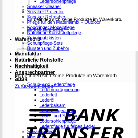
Ledersohlenpflege
Sneaker Cleaner
Sneaker Protector
Sneaker Refresher
Es befinden sich keine Produkte im Warenkorb.
Pflege für den Materialmix – Outdoor
Köndringer Möbelpflege
Zurück zum Shop
Natürliche Kunststoffpflege
Schuhputzkisten
Warenkorb
Schuhpflege-Sets
Bürsten und Zubehör
Manufaktur
Natürliche Rohstoffe
Nachhaltigkeit
Ansprechpartner
Es befinden sich keine Produkte im Warenkorb.
Shop
Schuh- und Lederpflege
Zurück zum Shop
Lederimprägnierung
Lederfett
Lederöl
T
Lederbalsam
Lederpflegecreme
Leder- und Sattelseife
Ledersohlenpflege
Lederpflege für feines Leder
Sneakerpflege
Bürsten