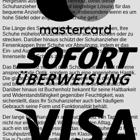
Hergestellt aus robustem Buchenholz, bietet dieser
Schuhanzieher eine solide und langlebige Lösung für das
bequeme Anziehen Ihrer Schuhe, insbesondere wenn es um
hohe Stiefel oder enge Schnürschuhe geht.
Die Länge des Schuhanziehers ermöglicht es Ihnen, Ihre
Schuhe mühelos anzuziehen, ohne sich zu bücken oder zu
S
strecken. Darüber hinaus schützt der Schuhanzieher die
Fersenkappen Ihrer Schuhe vor Abnutzung, indem er das
Ein- und Ausziehen erleichtert, ohne die Ferse gegen die
Innenseite des Schuhs zu stoßen.
Das Buchenholz verleiht dem Schuhanzieher nicht nur eine
ansprechende Optik, sondern auch eine angenehme Haptik.
Die glatte Oberfläche fühlt sich angenehm in der Hand an
und bietet einen sicheren Griff während des Gebrauchs.
Darüber hinaus ist Buchenholz bekannt für seine Haltbarkeit
und Widerstandsfähigkeit gegenüber Feuchtigkeit, was
V
sicherstellt, dass Ihr Schuhanzieher auch bei häufigem
Gebrauch seine Form und Funktionalität behält.
Der lange Schuhanzieher aus Buchenholz von Tapir ist somit
nicht nur ein praktisches Werkzeug für den Alltag, sondern
auch ein stilvolles Accessoire, das Ihren Schuhen und Ihrem
Schuhputzritual einen Hauch von Klasse verleiht. Investieren
Sie in Qualität und Komfort mit dem langen Schuhanzieher,