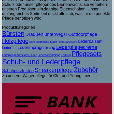
Schutz oder unser pflegendes Bienenwachs, sie verleihen
unseren Produkten einzigartige Eigenschaften. Unser
umfangreiches Sortiment deckt alles ab, was für die perfekte
Pflege benötigen wird.
Produktkategorien
Bürsten
Draußen unterwegs! Outdoorpflege
Holzpflege
Lederbalsam
Kunststoffpflege
Leder- und Sattelseife
Lederpflegecreme
Lederimprägnierung
Lederfett
Pflegesets
Lederpflege für feines Leder
Ledersohlenpflege
Lederöl
Schuh- und Lederpflege
Zubehör
Sneakerpflege
Schuhputzkisten
Zu unserer Wagenpflege für Old- und Youngtimer
T