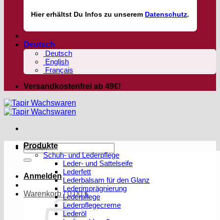
Hier
erhältst
Du Infos zu unserem
Datenschutz
.
Deutsch
Deutsch
English
Français
Versandkostenfrei ab 49€!
Produkte
Suchen
Schuh- und Lederpflege
nach:
Leder- und Sattelseife
Lederfett
Anmelden
Lederbalsam für den Glanz
Lederimprägnierung
Warenkorb /
0,00
€
Lederpflege
Lederpflegecreme
Lederöl