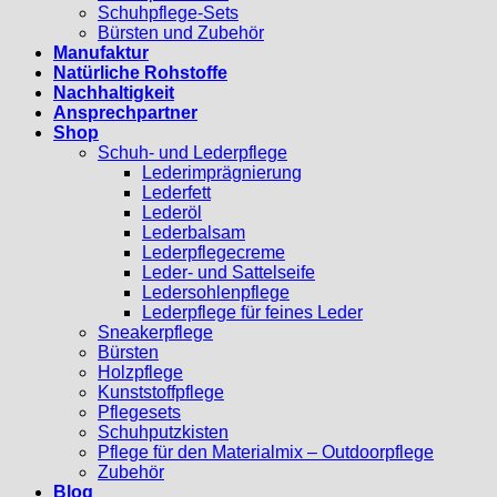
Schuhpflege-Sets
Bürsten und Zubehör
Manufaktur
Natürliche Rohstoffe
Nachhaltigkeit
Ansprechpartner
Shop
Schuh- und Lederpflege
Lederimprägnierung
Lederfett
Lederöl
Lederbalsam
Lederpflegecreme
Leder- und Sattelseife
Ledersohlenpflege
Lederpflege für feines Leder
Sneakerpflege
Bürsten
Holzpflege
Kunststoffpflege
Pflegesets
Schuhputzkisten
Pflege für den Materialmix – Outdoorpflege
Zubehör
Blog