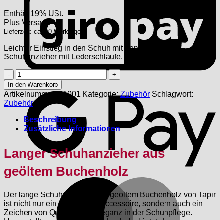
Enthält 19% USt.
Plus
Versand
Lieferzeit: ca. 10 Werktage
Leichter Einstieg in den Schuh mit dem langen
Schuhanzieher mit Lederschlaufe.
Langer
Schuhanzieher
G
In den Warenkorb
aus
Artikelnummer:
01001
Kategorie:
Zubehör
Schlagwort:
geöltem
Zubehör
Buchenholz
Menge
Beschreibung
Zusätzliche Informationen
Langer Schuhanzieher aus
geöltem Buchenholz
M
Der lange Schuhanzieher aus geöltem Buchenholz von Tapir
ist nicht nur ein praktisches Accessoire, sondern auch ein
Zeichen von Qualität und Eleganz in der Schuhpflege.