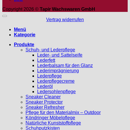
Copyright 2026 ©
Tapir Wachswaren GmbH
Vertrag widerrufen
Menü
Kategorie
Produkte
Schuh- und Lederpflege
Leder- und Sattelseife
Lederfett
Lederbalsam für den Glanz
Lederimprägnierung
Lederpflege
Lederpflegecreme
Lederöl
Ledersohlenpflege
Sneaker Cleaner
Sneaker Protector
Sneaker Refresher
Pflege für den Materialmix – Outdoor
Köndringer Möbelpflege
Natürliche Kunststoffpflege
Schuhputzkisten