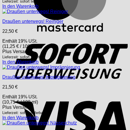
Lieferzeit: sofort lieferbar
In den Warenkorb
Draußen unterwegs! Reiniger
22,50
€
S
Enthält 19% USt.
(
11,25
€
/ 100 ml)
Plus
Versand
Lieferzeit: sofort lieferbar
In den Warenkorb
Draußen unterwegs! Imprägnierung
21,50
€
V
Enthält 19% USt.
(
10,75
€
/ 100 ml)
Plus
Versand
Lieferzeit: sofort lieferbar
In den Warenkorb