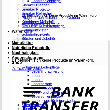
Ledersohlenpflege
Sneaker Cleaner
Sneaker Protector
Sneaker Refresher
Es befinden sich keine Produkte im Warenkorb.
Pflege für den Materialmix – Outdoor
Köndringer Möbelpflege
Zurück zum Shop
Natürliche Kunststoffpflege
Schuhputzkisten
Warenkorb
Schuhpflege-Sets
Bürsten und Zubehör
Manufaktur
Natürliche Rohstoffe
Nachhaltigkeit
Ansprechpartner
Es befinden sich keine Produkte im Warenkorb.
Shop
Schuh- und Lederpflege
Zurück zum Shop
Lederimprägnierung
Lederfett
Lederöl
T
Lederbalsam
Lederpflegecreme
Leder- und Sattelseife
Ledersohlenpflege
Lederpflege für feines Leder
Sneakerpflege
Bürsten