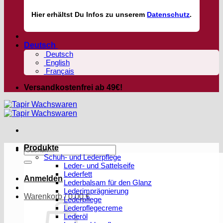
Hier
erhältst
Du Infos zu unserem
Datenschutz
.
Deutsch
Deutsch
English
Français
Versandkostenfrei ab 49€!
Produkte
Suchen
Schuh- und Lederpflege
nach:
Leder- und Sattelseife
Lederfett
Anmelden
Lederbalsam für den Glanz
Lederimprägnierung
Warenkorb /
0,00
€
Lederpflege
Lederpflegecreme
Lederöl