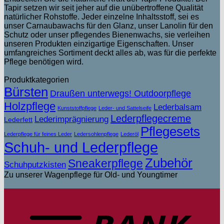
Tapir setzen wir seit jeher auf die unübertroffene Qualität
natürlicher Rohstoffe. Jeder einzelne Inhaltsstoff, sei es
unser Carnaubawachs für den Glanz, unser Lanolin für den
Schutz oder unser pflegendes Bienenwachs, sie verleihen
unseren Produkten einzigartige Eigenschaften. Unser
umfangreiches Sortiment deckt alles ab, was für die perfekte
Pflege benötigen wird.
Produktkategorien
Bürsten
Draußen unterwegs! Outdoorpflege
Holzpflege
Lederbalsam
Kunststoffpflege
Leder- und Sattelseife
Lederpflegecreme
Lederimprägnierung
Lederfett
Pflegesets
Lederpflege für feines Leder
Ledersohlenpflege
Lederöl
Schuh- und Lederpflege
Zubehör
Sneakerpflege
Schuhputzkisten
Zu unserer Wagenpflege für Old- und Youngtimer
T