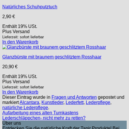
Natürliches Schuhputztuch
2,90
€
Enthält 19% USt.
Plus
Versand
Lieferzeit: sofort lieferbar
In den Warenkorb
Glanzbürste mit braunem geschlitztem Rosshaar
20,90
€
Enthält 19% USt.
Plus
Versand
Lieferzeit: sofort lieferbar
In den Warenkorb
Dieser Eintrag wurde in
Fragen und Antworten
gepostet und
markiert
Alcantara
,
Kunstleder
,
Lederfett
,
Lederpflege
,
natürliche Lederpflege
.
Aufarbeitung eines alten Turnkastens
Lederschläppchen- nicht mehr zu retten?
Über uns
Entdecken Sie die natürliche Kraft der Tapir Produkte! Bei