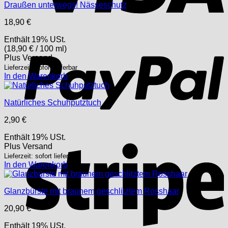
Draußen unterwegs! Nässeschutz
18,90
€
P
Enthält 19% USt.
(
18,90
€
/ 100 ml)
Plus
Versand
Lieferzeit: sofort lieferbar
In den Warenkorb
Natürliches Schuhputztuch
2,90
€
Enthält 19% USt.
S
Plus
Versand
Lieferzeit: sofort lieferbar
In den Warenkorb
Glanzbürste mit braunem geschlitztem Rosshaar
20,90
€
Enthält 19% USt.