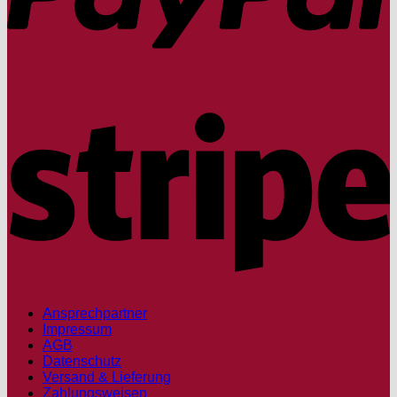
S
Ansprechpartner
Impressum
AGB
Datenschutz
Versand & Lieferung
Zahlungsweisen