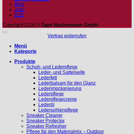
Blog
Jobs
B2B
Copyright 2026 ©
Tapir Wachswaren GmbH
Vertrag widerrufen
Menü
Kategorie
Produkte
Schuh- und Lederpflege
Leder- und Sattelseife
Lederfett
Lederbalsam für den Glanz
Lederimprägnierung
Lederpflege
Lederpflegecreme
Lederöl
Ledersohlenpflege
Sneaker Cleaner
Sneaker Protector
Sneaker Refresher
Pflege für den Materialmix – Outdoor