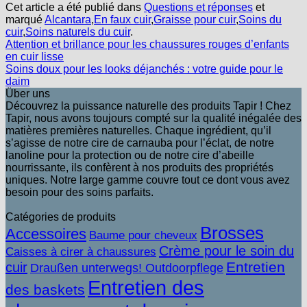
Cet article a été publié dans
Questions et réponses
et
marqué
Alcantara
,
En faux cuir
,
Graisse pour cuir
,
Soins du
cuir
,
Soins naturels du cuir
.
Attention et brillance pour les chaussures rouges d’enfants
en cuir lisse
Soins doux pour les looks déjanchés : votre guide pour le
daim
Über uns
Découvrez la puissance naturelle des produits Tapir ! Chez
Tapir, nous avons toujours compté sur la qualité inégalée des
matières premières naturelles. Chaque ingrédient, qu’il
s’agisse de notre cire de carnauba pour l’éclat, de notre
lanoline pour la protection ou de notre cire d’abeille
nourrissante, ils confèrent à nos produits des propriétés
uniques. Notre large gamme couvre tout ce dont vous avez
besoin pour des soins parfaits.
Catégories de produits
Brosses
Accessoires
Baume pour cheveux
Crème pour le soin du
Caisses à cirer à chaussures
Entretien
cuir
Draußen unterwegs! Outdoorpflege
Entretien des
des baskets