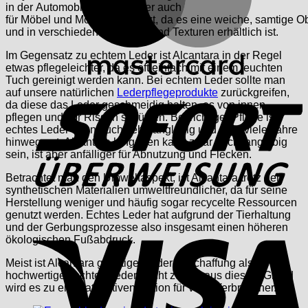
in der Automobilindustrie, aber auch
für Möbel und Mode eingesetzt, da es eine weiche, samtige Ob
und in verschiedenen Farben und Texturen erhältlich ist.
Im Gegensatz zu echtem Leder ist Alcantara in der Regel
etwas pflegeleichter, da es oft einfach mit einem feuchten
Tuch gereinigt werden kann. Bei echtem Leder sollte man
S
auf unsere natürlichen
Lederpflegeprodukte
zurückgreifen,
da diese das Leder geschmeidig halten, es von innen
pflegen und vor Rissen schützen. Bei richtiger Pflege ist
echtes Leder dann auch sehr langlebig und über viele Jahre
hinweg gut. Alcantara hingegen kann zwar auch langlebig
sein, ist aber anfälliger für Abnutzung und Flecken.
Betrachtet man den Umweltaspekt, ist Alcantara trotz der
synthetischen Materialien umweltfreundlicher, da für seine
Herstellung weniger und häufig sogar recycelte Ressourcen
genutzt werden. Echtes Leder hat aufgrund der Tierhaltung
V
und der Gerbungsprozesse also insgesamt einen höheren
ökologischen Fußabdruck.
Meist ist Alcantara günstiger in der Anschaffung als
hochwertiges echtes Leder. Nicht zuletzt aus diesem Grund
wird es zu einer attraktiven Option für viele Verbraucher.