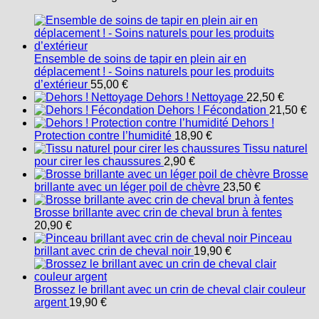
Ensemble de soins de tapir en plein air en
déplacement ! - Soins naturels pour les produits
d’extérieur
55,00
€
Dehors ! Nettoyage
22,50
€
Dehors ! Fécondation
21,50
€
Dehors !
Protection contre l’humidité
18,90
€
Tissu naturel
pour cirer les chaussures
2,90
€
Brosse
brillante avec un léger poil de chèvre
23,50
€
Brosse brillante avec crin de cheval brun à fentes
20,90
€
Pinceau
brillant avec crin de cheval noir
19,90
€
Brossez le brillant avec un crin de cheval clair couleur
argent
19,90
€