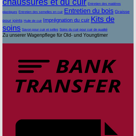
chaussures et du cuir
Entretien des matières
Entretien du bois
Graisse
plastiques
Entretien des semelles en cuir
Kits de
Imprégnation du cuir
pour joints
Huile de cuir
soins
Savon pour cuir et selles
Soins du cuir pour cuir de qualité
Zu unserer Wagenpflege für Old- und Youngtimer
V
b