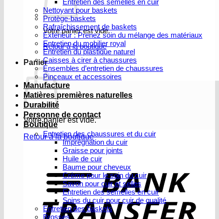
Entretien des semelles en cuir
Nettoyant pour baskets
Protège-baskets
Rafraîchissement de baskets
Votre panier est vide.
Extérieur : Prenez soin du mélange des matériaux
Entretien du mobilier royal
Retour à la boutique
Entretien du plastique naturel
Caisses à cirer à chaussures
Panier
Ensembles d’entretien de chaussures
Pinceaux et accessoires
Manufacture
Matières premières naturelles
Durabilité
Personne de contact
Votre panier est vide.
Boutique
Entretien des chaussures et du cuir
Retour à la boutique
Imprégnation du cuir
Graisse pour joints
V
Huile de cuir
b
Baume pour cheveux
Crème pour le soin du cuir
Savon pour cuir et selles
Entretien des semelles en cuir
Soins du cuir pour cuir de qualité
Entretien des baskets
Brosses