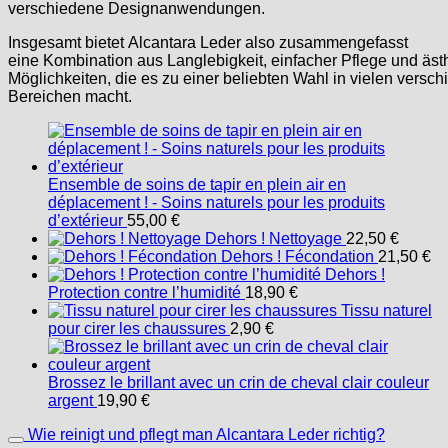
verschiedene Designanwendungen.
Insgesamt bietet Alcantara Leder also zusammengefasst
eine Kombination aus Langlebigkeit, einfacher Pflege und äs
Möglichkeiten, die es zu einer beliebten Wahl in vielen versc
Bereichen macht.
Ensemble de soins de tapir en plein air en
déplacement ! - Soins naturels pour les produits
d’extérieur
55,00
€
Dehors ! Nettoyage
22,50
€
Dehors ! Fécondation
21,50
€
Dehors !
Protection contre l’humidité
18,90
€
Tissu naturel
pour cirer les chaussures
2,90
€
Brossez le brillant avec un crin de cheval clair couleur
argent
19,90
€
Wie reinigt und pflegt man Alcantara Leder richtig?