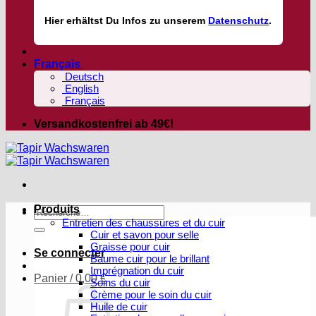
Hier
erhältst
Du Infos zu unserem
Datenschutz
.
Français
Deutsch
English
Français
Versandkostenfrei ab 49€!
Produits
Recherche
Entretien des chaussures et du cuir
pour :
Cuir et savon pour selle
Graisse pour cuir
Se connecter
Baume cuir pour le brillant
Imprégnation du cuir
Panier /
0,00
€
Soins du cuir
Crème pour le soin du cuir
Huile de cuir