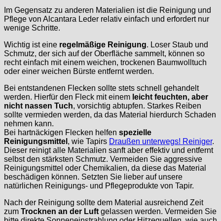
Im Gegensatz zu anderen Materialien ist die Reinigung und
Pflege von Alcantara Leder relativ einfach und erfordert nur
wenige Schritte.
Wichtig ist eine
regelmäßige Reinigung
. Loser Staub und
Schmutz, der sich auf der Oberfläche sammelt, können so
recht einfach mit einem weichen, trockenen Baumwolltuch
oder einer weichen Bürste entfernt werden.
Bei entstandenen Flecken sollte stets schnell gehandelt
werden. Hierfür den Fleck mit einem
leicht feuchten, aber
nicht nassen Tuch
, vorsichtig abtupfen. Starkes Reiben
sollte vermieden werden, da das Material hierdurch Schaden
nehmen kann.
Bei hartnäckigen Flecken helfen
spezielle
Reinigungsmittel
, wie Tapirs
Draußen unterwegs! Reiniger
.
Dieser reinigt alle Materialien sanft aber effektiv und entfernt
selbst den stärksten Schmutz. Vermeiden Sie aggressive
Reinigungsmittel oder Chemikalien, da diese das Material
beschädigen können. Setzten Sie lieber auf unsere
natürlichen Reinigungs- und Pflegeprodukte von Tapir.
Nach der Reinigung sollte dem Material ausreichend Zeit
zum
Trocknen an der Luft
gelassen werden. Vermeiden Sie
bitte direkte Sonneneinstrahlung oder Hitzequellen, wie auch