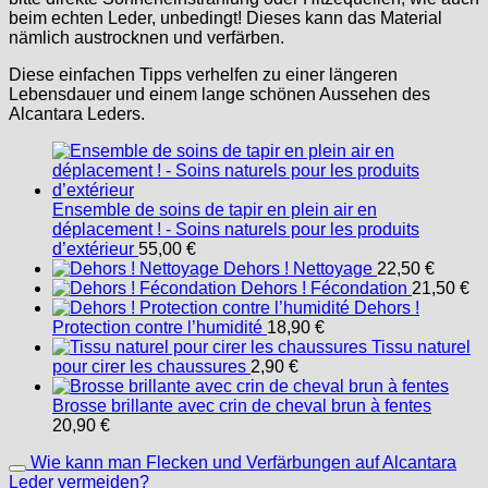
beim echten Leder, unbedingt! Dieses kann das Material
nämlich austrocknen und verfärben.
Diese einfachen Tipps verhelfen zu einer längeren
Lebensdauer und einem lange schönen Aussehen des
Alcantara Leders.
Ensemble de soins de tapir en plein air en
déplacement ! - Soins naturels pour les produits
d’extérieur
55,00
€
Dehors ! Nettoyage
22,50
€
Dehors ! Fécondation
21,50
€
Dehors !
Protection contre l’humidité
18,90
€
Tissu naturel
pour cirer les chaussures
2,90
€
Brosse brillante avec crin de cheval brun à fentes
20,90
€
Wie kann man Flecken und Verfärbungen auf Alcantara
Leder vermeiden?